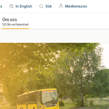
ss
In English
Sök
Medlemszon
Om oss
121 års erfarenhet