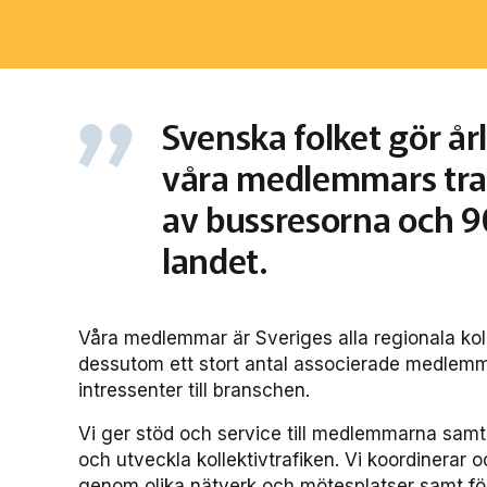
Svenska folket gör år
våra medlemmars traf
av bussresorna och 9
landet.
Våra medlemmar är Sveriges alla regionala koll
dessutom ett stort antal associerade medlem
intressenter till branschen.
Vi ger stöd och service till medlemmarna samt 
och utveckla kollektivtrafiken. Vi koordinera
genom olika nätverk och mötesplatser samt f