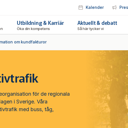
Kalender
Pre
Utbildning & Karriär
Aktuellt & debatt
ken
Öka din kompetens
Så här tycker vi
rmation om kundfakturor
ivtrafik
eorganisation för de regionala
lagen i Sverige. Våra
ivtrafik med buss, tåg,