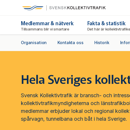
Svensk Kollektivtrafik
Hoppa
till
huvudinnehåll
Medlemmar & nätverk
Fakta & statistik
Tillsammans blir vi smartare
Det här är kollektivtrafi
Organisation
Kontakta oss
Historik
Info
Hela Sveriges kollekt
Svensk Kollektivtrafik är bransch- och intress
kollektivtrafikmyndigheterna och länstrafikbo
medlemmar erbjuder lokal och regional kollekt
spårvagn, tunnelbana och båt i hela Sverige.