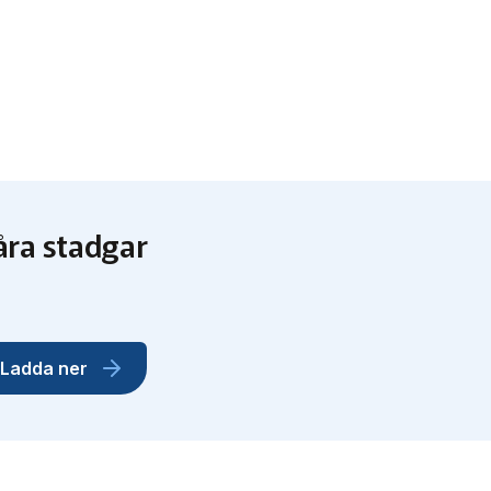
åra stadgar
Ladda ner