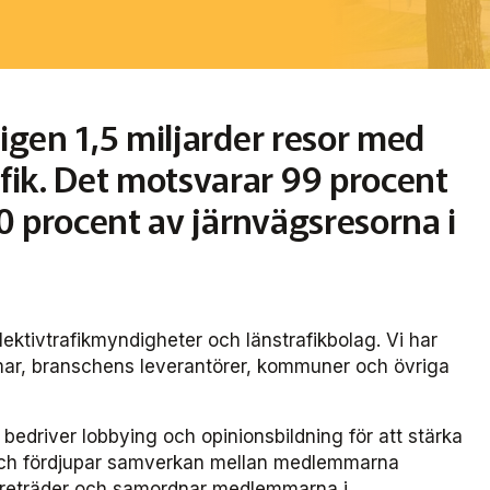
ligen 1,5 miljarder resor med
ik. Det motsvarar 99 procent
0 procent av järnvägsresorna i
ektivtrafikmyndigheter och länstrafikbolag. Vi har
mar, branschens leverantörer, kommuner och övriga
bedriver lobbying och opinionsbildning för att stärka
r och fördjupar samverkan mellan medlemmarna
öreträder och samordnar medlemmarna i