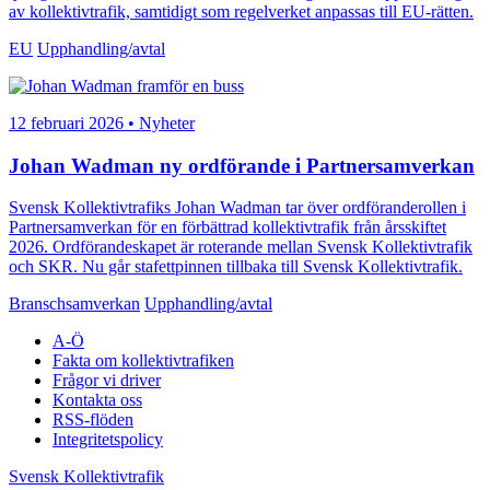
av kollektivtrafik, samtidigt som regelverket anpassas till EU-rätten.
EU
Upphandling/avtal
12 februari 2026 • Nyheter
Johan Wadman ny ordförande i Partnersamverkan
Svensk Kollektivtrafiks Johan Wadman tar över ordföranderollen i
Partnersamverkan för en förbättrad kollektivtrafik från årsskiftet
2026. Ordförandeskapet är roterande mellan Svensk Kollektivtrafik
och SKR. Nu går stafettpinnen tillbaka till Svensk Kollektivtrafik.
Branschsamverkan
Upphandling/avtal
A-Ö
Fakta om kollektivtrafiken
Frågor vi driver
Kontakta oss
RSS-flöden
Integritetspolicy
Svensk Kollektivtrafik