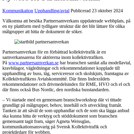
Kommunikation
Upphandling/avtal
Publicerad 23 oktober 2024
Välkomna att besöka Partnersamverkans uppdaterade webbplats, på
en ny plattform med tydligare struktur där det blir lättare för olika
målgrupper att hitta de dokument de söker.
Partnersamverkan för en förbättrad kollektivtrafik är en
samverkansarena för aktörerna inom kollektivtrafiken.
På
www.partnersamverkan.se
har branschen samlat alla modellavtal,
kravbilagor, vägledningar och rekommendationer kopplade till
upphandling av buss, tåg, serviceresor och skolskjuts, framtagna av
Kollektivtrafikens Avtalskommitté. Där finns Indexrådets
rekommendationer och drivmedelsindex för RME, HVO och el och
där finns också Bus Nordic, den nordiska busstandarden.
– Vi startade med en gemensam branschworkshop där vi tittade
grundligt på målgrupper, behov, innehåll och utveckling framåt.
Tanken är att såväl de som upphandlar och de som ska lägga anbud
ska kunna hitta de verktyg och stöddokument som branschen
gemensamt tagit fram, säger Agneta Weissglas,
kommunikationsansvarig på Svensk Kollektivtrafik och
projektledare för webben.