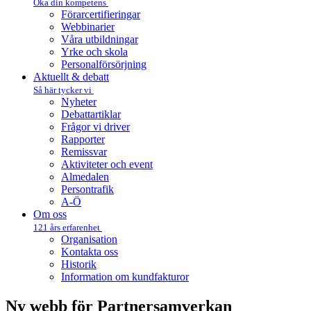
Öka din kompetens
Förarcertifieringar
Webbinarier
Våra utbildningar
Yrke och skola
Personalförsörjning
Aktuellt & debatt
Så här tycker vi
Nyheter
Debattartiklar
Frågor vi driver
Rapporter
Remissvar
Aktiviteter och event
Almedalen
Persontrafik
A-Ö
Om oss
121 års erfarenhet
Organisation
Kontakta oss
Historik
Information om kundfakturor
Ny webb för Partner­samverkan