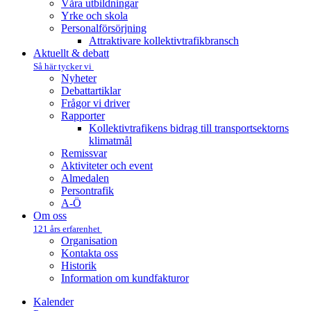
Våra utbildningar
Yrke och skola
Personalförsörjning
Attraktivare kollektivtrafik­bransch
Aktuellt & debatt
Så här tycker vi
Nyheter
Debattartiklar
Frågor vi driver
Rapporter
Kollektivtrafikens bidrag till transportsektorns
klimatmål
Remissvar
Aktiviteter och event
Almedalen
Persontrafik
A-Ö
Om oss
121 års erfarenhet
Organisation
Kontakta oss
Historik
Information om kundfakturor
Kalender