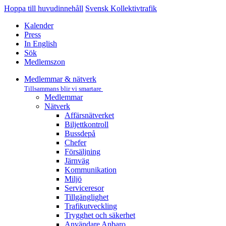
Hoppa till huvudinnehåll
Svensk Kollektivtrafik
Kalender
Press
In English
Sök
Medlemszon
Medlemmar & nätverk
Tillsammans blir vi smartare
Medlemmar
Nätverk
Affärs­nätverket
Biljettkontroll­
Bussdepå­
Chefer
Försäljning
Järnväg
Kommunikation
Miljö­
Serviceresor
Tillgänglighet
Trafikutveckling
Trygghet och säkerhet
Användare Anbaro