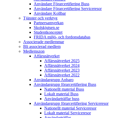
Användare Förarcertifiering Buss
Användare Förarcertifiering Serviceresor
Användare Koll­bar
Tjänster och verktyg
Partner­samverkan
Skolskjutsen.se
Studentkonceptet
FRIDA miljö- och fordonsdatabas
Associerade medlemmar
Bli associerad medlem
Medlemszon
Affärs­nätverket
Affärs­nätverket 2025
Affärs­nätverket 2024
Affärs­nätverket 2023
Affärs­nätverket 2022
Användargrupp Anbaro
Användargrupp förarcertifiering Buss
Nationellt material Buss
Lokalt material Buss
Användarträffar buss
Användargrupp förarcertifiering Serviceresor
Nationellt material Serviceresor
Lokalt material Serviceresor
Användarträffar