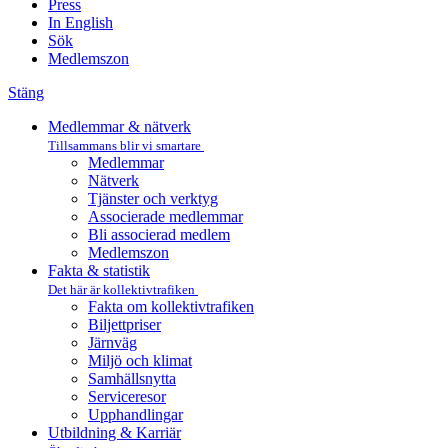
Press
In English
Sök
Medlemszon
Stäng
Medlemmar & nätverk
Tillsammans blir vi smartare
Medlemmar
Nätverk
Tjänster och verktyg
Associerade medlemmar
Bli associerad medlem
Medlemszon
Fakta & statistik
Det här är kollektivtrafiken
Fakta om kollektivtrafiken
Biljettpriser
Järnväg
Miljö och klimat
Samhällsnytta
Serviceresor
Upphandlingar
Utbildning & Karriär