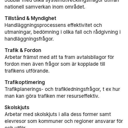
nationell samverkan inom området.
Biljettkontroll­nätverket
Tillstånd & Myndighet
Handläggningsprocessens effektivitet och
Biljettkontroll­nätverket 2026
utmaningar, bedömning i olika fall och rådgivning i
handläggningsfrågor.
Biljettkontroll­nätverket 2025
Trafik & Fordon
Arbetar främst med att ta fram avtalsbilagor för
Biljettkontroll­nätverket 2024
fordon men även frågor som är kopplade till
trafikens utförande.
Biljettkontroll­nätverket 2023
Trafikoptimering
Biljettkontroll­nätverket 2022
Trafikplanerings- och trafikledningsfrågor, t ex hur
man kan göra trafiken mer resurseffektiv.
Bussdepå­nätverket
Skolskjuts
Arbetar med skolskjuts i alla dess former samt
Bussdepå­nätverket 2025
elevresor som kommuner och regioner ansvarar för
och utför.