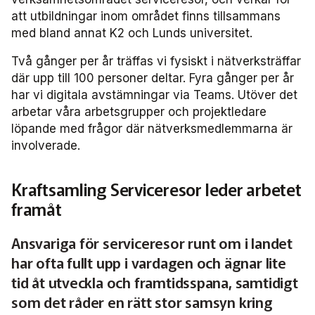
att utbildningar inom området finns tillsammans
Användare Förarcertifiering Buss
med bland annat K2 och Lunds universitet.
Användare Förarcertifiering Serviceresor
Två gånger per år träffas vi fysiskt i nätverksträffar
där upp till 100 personer deltar. Fyra gånger per år
har vi digitala avstämningar via Teams. Utöver det
Användare Koll­bar
arbetar våra arbetsgrupper och projektledare
löpande med frågor där nätverksmedlemmarna är
Tjänster och verktyg
involverade.
Partner­samverkan
Fakta & statistik
Kraftsamling Serviceresor leder arbetet
Det här är kollektivtrafiken
framåt
Skolskjutsen.se
Utbildning & Karriär
Fakta om kollektivtrafiken
Ansvariga för serviceresor runt om i landet
Öka din kompetens
Studentkonceptet
har ofta fullt upp i vardagen och ägnar lite
Biljettpriser
Aktuellt & debatt
Förarcertifieringar
tid åt utveckla och framtidsspana, samtidigt
FRIDA miljö- och fordonsdatabas
Så här tycker vi
som det råder en rätt stor samsyn kring
Järnväg
Webbinarier