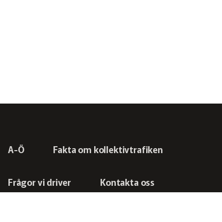
Kommunikations­nätverket 2022
Nätverket Serviceresor
Serviceresor 2026
Serviceresor 2025
Serviceresor 2024
Serviceresor 2023
A-Ö
Fakta om kollektivtrafiken
Serviceresor 2022
Frågor vi driver
Kontakta oss
Miljö­nätverket
Miljö­nätverket 2026
RSS-flöden
Integritetspolicy