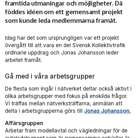
Om oss
Associerade medlemmar
framtida utmaningar och möjligheter. Då
Nyheter
121 års erfarenhet
Miljö och klimat
föddes idéen om ett gemensamt projekt
Våra utbildningar
Bli associerad medlem
som kunde leda medlemmarna framåt.
Debattartiklar
Organisation
Samhällsnytta
Kalender
Press
In English
Sök
Yrke och skola
Medlemszon
Frågor vi driver
Idag har det som ursprungligen var ett projekt
Kontakta oss
Serviceresor
Medlemszon
övergått till att vara en del Svensk Kollektivtrafik
Personalförsörjning
Affärs­nätverket
Rapporter
ordinarie uppdrag och Jonas Johansson leder
Historik
Upphandlingar
arbetet framåt.
Attraktivare kollektivtrafik­bransch
Stäng
Affärs­nätverket 2025
Remissvar
Kollektivtrafikens bidrag till transportsektorns klimatmål
Information om kundfakturor
Gå med i våra arbetsgrupper
Affärs­nätverket 2024
Aktiviteter och event
De flesta som ingår i nätverket deltar också aktivt i
olika arbetsgrupper med fokus på enskilda frågor.
Affärs­nätverket 2023
Almedalen
Vi träffas mellan nätverksträffarna, anmälan att
delta i arbetsgrupperna görs till
Jonas Johansson.
Affärs­nätverket 2022
Persontrafik
Affärsgruppen
Användargrupp Anbaro
Arbetar fram modellavtal och vägledningar för de
A-Ö
avtalsdokument som är gemensamma och/eller är