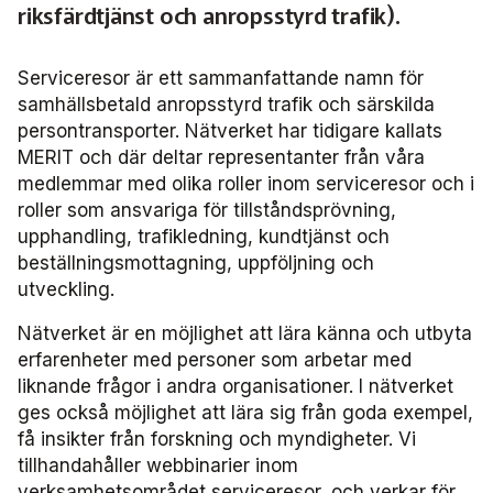
riksfärdtjänst och anropsstyrd trafik).
Försäljning
Järnväg
Serviceresor är ett sammanfattande namn för
samhällsbetald anropsstyrd trafik och särskilda
Kommunikation
persontransporter. Nätverket har tidigare kallats
MERIT och där deltar representanter från våra
medlemmar med olika roller inom serviceresor och i
Miljö­
roller som ansvariga för tillståndsprövning,
upphandling, trafikledning, kundtjänst och
Serviceresor
beställningsmottagning, uppföljning och
utveckling.
Tillgänglighet
Nätverket är en möjlighet att lära känna och utbyta
Trafikutveckling
erfarenheter med personer som arbetar med
liknande frågor i andra organisationer. I nätverket
ges också möjlighet att lära sig från goda exempel,
Trygghet och säkerhet
få insikter från forskning och myndigheter. Vi
tillhandahåller webbinarier inom
Användare Anbaro
verksamhetsområdet serviceresor, och verkar för