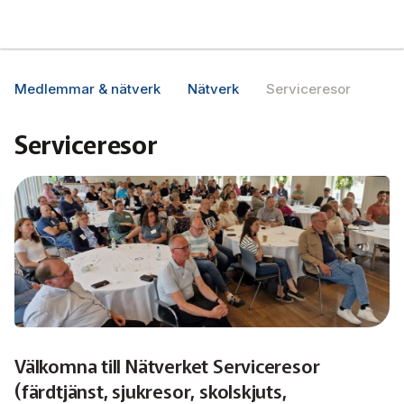
Svensk Kollektivtrafik
Hoppa
till
huvudinnehåll
Medlemmar & nätverk
Medlemmar & nätverk
Nätverk
Serviceresor
Tillsammans blir vi smartare
Medlemmar
Serviceresor
Nätverk
Affärs­nätverket
Biljettkontroll­
Bussdepå­
Välkomna till Nätverket Serviceresor
Chefer
(färdtjänst, sjukresor, skolskjuts,