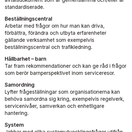
standardiserade.
Användargrupp förarcertifiering Buss
Beställningscentral
Nationellt material Buss
Arbetar med frågor om hur man kan driva,
förbättra, förändra och utbyta erfarenheter
Lokalt material Buss
gällande verksamhet som exempelvis
beställningscentral och trafikledning.
Användarträffar buss
Hållbarhet – barn
Tar fram rekommendationer och kan ge råd i frågor
Användargrupp förarcertifiering Serviceresor
som berör barnperspektivet inom serviceresor.
Nationellt material Serviceresor
Samordning
Lyfter frågeställningar som organisationerna kan
behöva samordna sig kring, exempelvis regelverk,
Lokalt material Serviceresor
servicenivåer, samverkan och enhetligare
hantering.
Användarträffar
System
Användargrupp Kollbar
Jobbar med olika systemutvecklingsfrågor utifrån