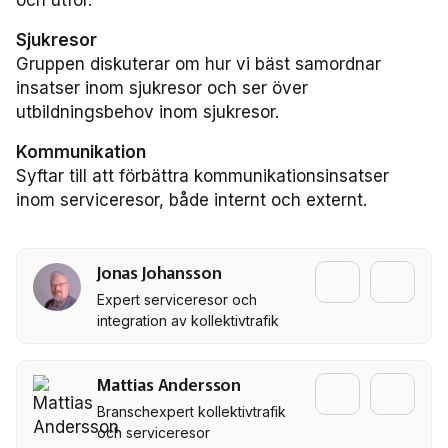
Bussdepå­nätverket 2024
Sjukresor
Gruppen diskuterar om hur vi bäst samordnar
Bussdepå­nätverket 2023
insatser inom sjukresor och ser över
utbildningsbehov inom sjukresor.
Bussdepå­nätverket 2022
Kommunikation
Chefs­nätverket
Syftar till att förbättra kommunikationsinsatser
inom serviceresor, både internt och externt.
Chefs­nätverket 2023
Jonas Johansson
Chefs­nätverket 2022
Expert serviceresor och
integration av kollektivtrafik
Försäljnings­nätverket
Försäljnings­nätverket 2025
Mattias Andersson
Branschexpert kollektivtrafik
Försäljnings­nätverket 2024
och serviceresor