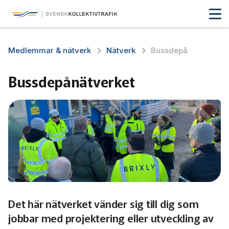
Svensk Kollektivtrafik
Hoppa
till
huvudinnehåll
Medlemmar & nätverk
Medlemmar & nätverk
Nätverk
Bussdepå­
Tillsammans blir vi smartare
Medlemmar
Bussdepå­nätverket
Nätverk
Affärs­nätverket
Biljettkontroll­
Bussdepå­
Det här nätverket vänder sig till dig som
Chefer
jobbar med projektering eller utveckling av