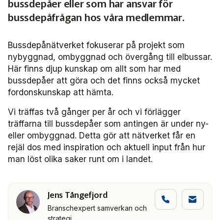
bussdepåer eller som har ansvar för
Försäljning
bussdepåfrågan hos våra medlemmar.
Järnväg
Bussdepånätverket fokuserar på projekt som
nybyggnad, ombyggnad och övergång till elbussar.
Kommunikation
Här finns djup kunskap om allt som har med
bussdepåer att göra och det finns också mycket
Miljö­
fordonskunskap att hämta.
Serviceresor
Vi träffas två gånger per år och vi förlägger
träffarna till bussdepåer som antingen är under ny-
Tillgänglighet
eller ombyggnad. Detta gör att nätverket får en
rejäl dos med inspiration och aktuell input från hur
man löst olika saker runt om i landet.
Trafikutveckling
Trygghet och säkerhet
Jens Tångefjord
Branschexpert samverkan och
Användare Anbaro
strategi