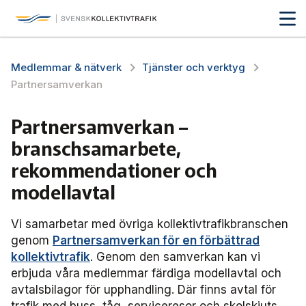
Svensk Kollektivtrafik
Hoppa
till
huvudinnehåll
Medlemmar & nätverk
Medlemmar & nätverk
Tjänster och verktyg
Tillsammans blir vi smartare
Partner­samverkan
Medlemmar
Partner­samverkan –
Nätverk
branschsamarbete,
rekommendationer och
Affärs­nätverket
modellavtal
Biljettkontroll­
Vi samarbetar med övriga kollektivtrafikbranschen
genom
Partnersamverkan för en förbättrad
Bussdepå­
kollektivtrafik
. Genom den samverkan kan vi
erbjuda våra medlemmar färdiga modellavtal och
Chefer
avtalsbilagor för upphandling. Där finns avtal för