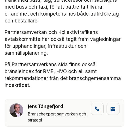
trafik med buss, tåg, serviceresor och skolskjuts
Försäljning
med buss och taxi, för att bättre ta tillvara
erfarenhet och kompetens hos både trafikföretag
Järnväg
och beställare.
Partnersamverkan och Kollektivtrafikens
Kommunikation
avtalskommitté har också tagit fram vägledningar
för upphandlingar, infrastruktur och
Miljö­
samhällsplanering.
Serviceresor
På Partnersamverkans sida finns också
bränsleindex för RME, HVO och el, samt
rekommendationer från det branschgemensamma
Tillgänglighet
Indexrådet.
Trafikutveckling
Jens Tångefjord
Trygghet och säkerhet
Branschexpert samverkan och
strategi
Användare Anbaro