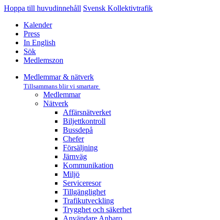
Hoppa till huvudinnehåll
Svensk Kollektivtrafik
Kalender
Press
In English
Sök
Medlemszon
Medlemmar & nätverk
Tillsammans blir vi smartare
Medlemmar
Nätverk
Affärs­nätverket
Biljettkontroll­
Bussdepå­
Chefer
Försäljning
Järnväg
Kommunikation
Miljö­
Serviceresor
Tillgänglighet
Trafikutveckling
Trygghet och säkerhet
Användare Anbaro