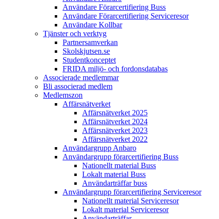
Användare Förarcertifiering Buss
Användare Förarcertifiering Serviceresor
Användare Koll­bar
Tjänster och verktyg
Partner­samverkan
Skolskjutsen.se
Studentkonceptet
FRIDA miljö- och fordonsdatabas
Associerade medlemmar
Bli associerad medlem
Medlemszon
Affärs­nätverket
Affärs­nätverket 2025
Affärs­nätverket 2024
Affärs­nätverket 2023
Affärs­nätverket 2022
Användargrupp Anbaro
Användargrupp förarcertifiering Buss
Nationellt material Buss
Lokalt material Buss
Användarträffar buss
Användargrupp förarcertifiering Serviceresor
Nationellt material Serviceresor
Lokalt material Serviceresor
Användarträffar