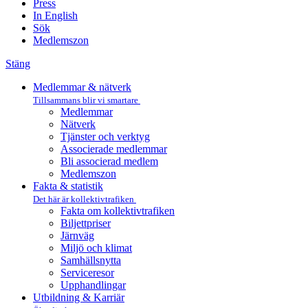
Press
In English
Sök
Medlemszon
Stäng
Medlemmar & nätverk
Tillsammans blir vi smartare
Medlemmar
Nätverk
Tjänster och verktyg
Associerade medlemmar
Bli associerad medlem
Medlemszon
Fakta & statistik
Det här är kollektivtrafiken
Fakta om kollektivtrafiken
Biljettpriser
Järnväg
Miljö och klimat
Samhällsnytta
Serviceresor
Upphandlingar
Utbildning & Karriär