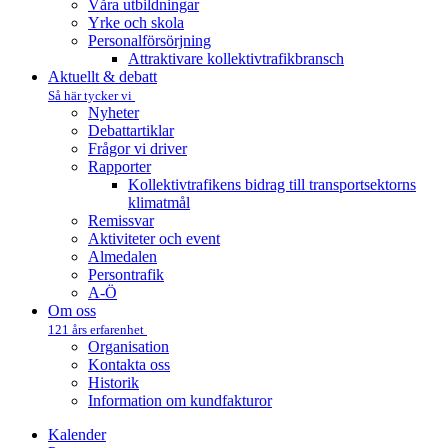
Våra utbildningar
Yrke och skola
Personalförsörjning
Attraktivare kollektivtrafik­bransch
Aktuellt & debatt
Så här tycker vi
Nyheter
Debattartiklar
Frågor vi driver
Rapporter
Kollektivtrafikens bidrag till transportsektorns
klimatmål
Remissvar
Aktiviteter och event
Almedalen
Persontrafik
A-Ö
Om oss
121 års erfarenhet
Organisation
Kontakta oss
Historik
Information om kundfakturor
Kalender