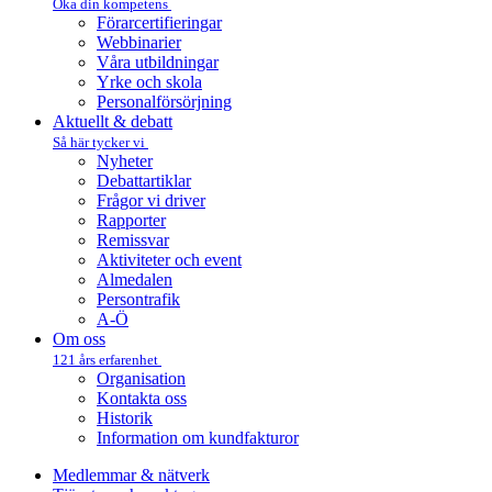
Öka din kompetens
Förarcertifieringar
Webbinarier
Våra utbildningar
Yrke och skola
Personalförsörjning
Aktuellt & debatt
Så här tycker vi
Nyheter
Debattartiklar
Frågor vi driver
Rapporter
Remissvar
Aktiviteter och event
Almedalen
Persontrafik
A-Ö
Om oss
121 års erfarenhet
Organisation
Kontakta oss
Historik
Information om kundfakturor
Medlemmar & nätverk