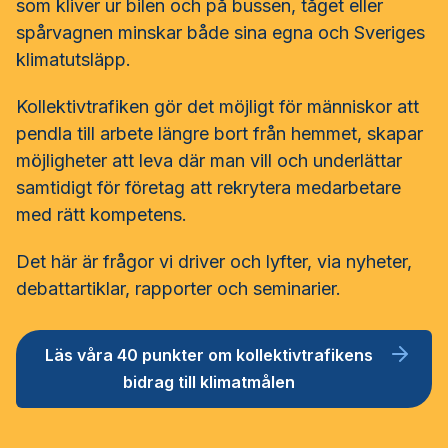
som kliver ur bilen och på bussen, tåget eller
Frågor vi driver
Försäljning
FRIDA miljö- och fordonsdatabas
Affärs­nätverket
spårvagnen minskar både sina egna och Sveriges
Serviceresor
Personalförsörjning
klimatutsläpp.
Rapporter
Järnväg
Affärs­nätverket 2025
Användargrupp Anbaro
Upphandlingar
Attraktivare kollektivtrafik­bransch
Kollektivtrafiken gör det möjligt för människor att
Kollektivtrafikens bidrag till transportsektorns klimatmål
Kommunikation
Affärs­nätverket 2024
Användargrupp förarcertifiering Buss
pendla till arbete längre bort från hemmet, skapar
möjligheter att leva där man vill och underlättar
Remissvar
Miljö­
Affärs­nätverket 2023
Nationellt material Buss
Användargrupp förarcertifiering Serviceresor
samtidigt för företag att rekrytera medarbetare
med rätt kompetens.
Aktiviteter och event
Serviceresor
Affärs­nätverket 2022
Lokalt material Buss
Nationellt material Serviceresor
Användargrupp Kollbar
Det här är frågor vi driver och lyfter, via nyheter,
Almedalen
Tillgänglighet
Användarträffar buss
Lokalt material Serviceresor
Biljettkontroll­nätverket
debattartiklar, rapporter och seminarier.
Persontrafik
Trafikutveckling
Användarträffar
Biljettkontroll­nätverket 2026
Bussdepå­nätverket
Läs våra 40 punkter om kollektivtrafikens
Trygghet och säkerhet
A-Ö
bidrag till klimatmålen
Biljettkontroll­nätverket 2025
Bussdepå­nätverket 2025
Chefs­nätverket
Om oss
Användare Anbaro
Biljettkontroll­nätverket 2024
Bussdepå­nätverket 2024
Chefs­nätverket 2023
Försäljnings­nätverket