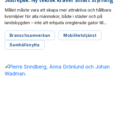
Målet måste vara att skapa mer attraktiva och hållbara
livsmiljöer för alla människor, både i städer och på
landsbygden – inte att erbjuda oreglerade gator till
amerikanska och kinesiska techbolag, skriver representanter
från lokal- och regionaltrafiken i Dagens industri, som svar
Branschsamverkan
Mobilitetstjänst
på en replik från Timbro. Robotaxis rullar redan i amerikanska
Samhällsnytta
och kinesiska städer och […]