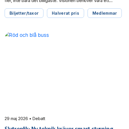
fler, inte bara det billigaste. Visionen behöver vara ett
samhälle där normen är att resa hållbart tillsammans, skriver
Östgötatrafiken i en debattartikel i Östgöta
Biljetter/taxor
Halverat pris
Medlemmar
Correspondenten.
29 maj 2026 • Debatt
Slutreplik: Ny teknik kräver smart styrning