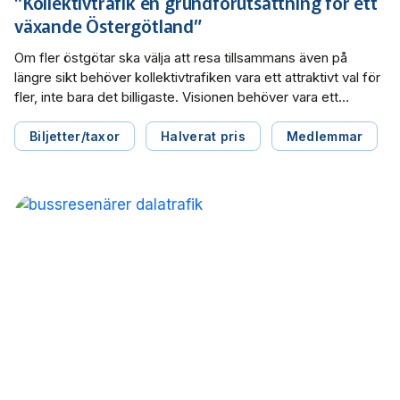
”Kollektivtrafik en grundförutsättning för ett
Miljö­nätverket 2022
Tillgänglighets­nätverket 2025
Trafikutvecklar­nätverket 2026
Trygghets­nätverket
växande Östergötland”
Tillgänglighets­nätverket 2024
Trafikutvecklar­nätverket 2025
Trygghets­nätverket 2026
Om fler östgötar ska välja att resa tillsammans även på
längre sikt behöver kollektivtrafiken vara ett attraktivt val för
fler, inte bara det billigaste. Visionen behöver vara ett
Tillgänglighets­nätverket 2023
Trafikutvecklar­nätverket 2024
Trygghets­nätverket 2025
samhälle där normen är att resa hållbart tillsammans, skriver
Östgötatrafiken i en debattartikel i Östgöta
Biljetter/taxor
Halverat pris
Medlemmar
Tillgänglighets­nätverket 2022
Trafikutvecklar­nätverket 2023
Trygghets­nätverket 2024
Correspondenten.
Trafikutvecklar­nätverket 2022
Trygghets­nätverket 2023
Trygghets­nätverket 2022