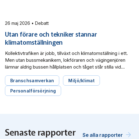
26 maj 2026 • Debatt
Utan förare och tekniker stannar
klimatomställningen
Kollektivtrafiken är jobb, tillväxt och klimatomställning i ett.
Men utan bussmekanikern, lokföraren och vägingenjören
lämnar aldrig bussen hållplatsen och tåget står stilla vid
perrongen. Det behövs en kompetensförsörjningsstrategi
för att vända utvecklingen, skriver Svensk Kollektivtrafik,
Branschsamverkan
Miljö/klimat
Sveriges Bussföretag, Tågföretagen i en debattartikel i
Personalförsörjning
Dagens Samhälle.
Senaste rapporter
Se alla rapporter