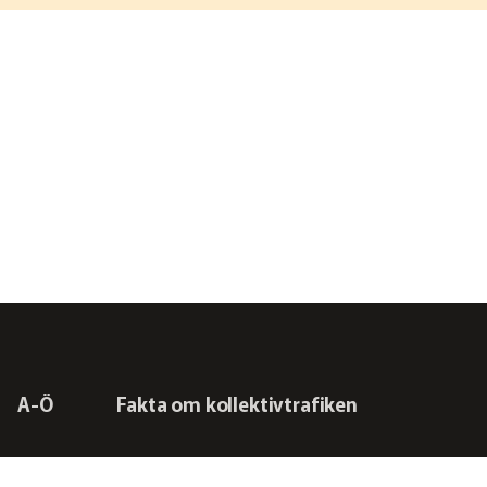
A-Ö
Fakta om kollektivtrafiken
Frågor vi driver
Kontakta oss