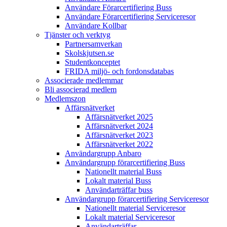
Användare Förarcertifiering Buss
Användare Förarcertifiering Serviceresor
Användare Koll­bar
Tjänster och verktyg
Partner­samverkan
Skolskjutsen.se
Studentkonceptet
FRIDA miljö- och fordonsdatabas
Associerade medlemmar
Bli associerad medlem
Medlemszon
Affärs­nätverket
Affärs­nätverket 2025
Affärs­nätverket 2024
Affärs­nätverket 2023
Affärs­nätverket 2022
Användargrupp Anbaro
Användargrupp förarcertifiering Buss
Nationellt material Buss
Lokalt material Buss
Användarträffar buss
Användargrupp förarcertifiering Serviceresor
Nationellt material Serviceresor
Lokalt material Serviceresor
Användarträffar