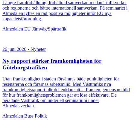
Längre framförhållning, förbättrad samverkan mellan Trafikverket
och regionerna och bättre internationell samverkan. På seminariet i
Almedalen lyftes en rad positiva möjligheter inför EU nya
kapacitetsförordning.
Almedalen
EU
Järnväg/Spårtrafik
26 juni 2026 • Nyheter
Ny rapport stärker framkomligheten för
Göteborgstrafiken
Utan framkomlighet i staden försämras både punktligheten för
resenärerna och förarnas arbetsmiljö. Med Västtrafiks nya
framkomlighetsrapport blir det enklare att ta fram en gemensam bild
för hur framkomlighetsproblemen går att lösa effektivare. De
berättade Västtrafik om under ett seminarium under
Almedalsveckan.
Almedalen
Buss
Politik