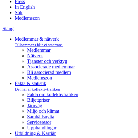
Press
In English
Sök
Medlemszon
Stäng
Medlemmar & nätverk
Tillsammans blir vi smartare
Medlemmar
Nätverk
Tjänster och verktyg
Associerade medlemmar
Bli associerad medlem
Medlemszon
Fakta & statistik
Det här är kollektivtrafiken
Fakta om kollektivtrafiken
Biljettpriser
Järnväg
Miljö och klimat
Samhällsnytta
Serviceresor
Upphandlingar
Utbildning & Karriär