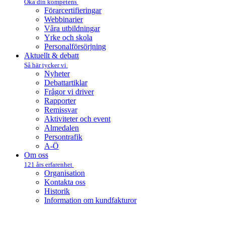
Öka din kompetens
Förarcertifieringar
Webbinarier
Våra utbildningar
Yrke och skola
Personalförsörjning
Aktuellt & debatt
Så här tycker vi
Nyheter
Debattartiklar
Frågor vi driver
Rapporter
Remissvar
Aktiviteter och event
Almedalen
Persontrafik
A-Ö
Om oss
121 års erfarenhet
Organisation
Kontakta oss
Historik
Information om kundfakturor