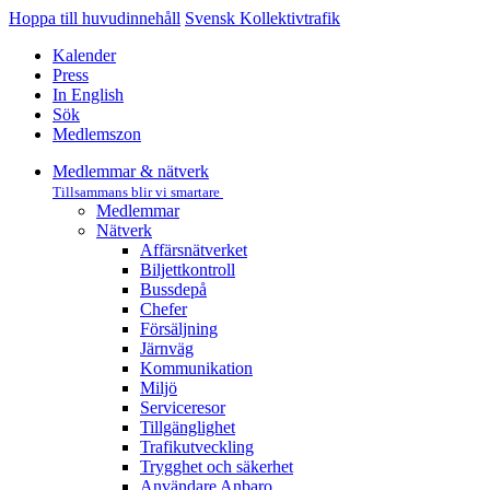
Hoppa till huvudinnehåll
Svensk Kollektivtrafik
Kalender
Press
In English
Sök
Medlemszon
Medlemmar & nätverk
Tillsammans blir vi smartare
Medlemmar
Nätverk
Affärs­nätverket
Biljettkontroll­
Bussdepå­
Chefer
Försäljning
Järnväg
Kommunikation
Miljö­
Serviceresor
Tillgänglighet
Trafikutveckling
Trygghet och säkerhet
Användare Anbaro