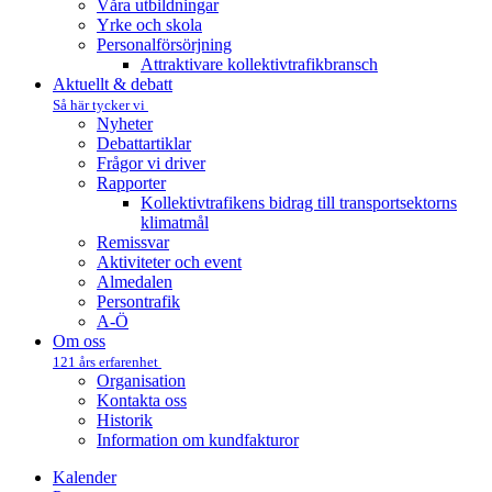
Våra utbildningar
Yrke och skola
Personalförsörjning
Attraktivare kollektivtrafik­bransch
Aktuellt & debatt
Så här tycker vi
Nyheter
Debattartiklar
Frågor vi driver
Rapporter
Kollektivtrafikens bidrag till transportsektorns
klimatmål
Remissvar
Aktiviteter och event
Almedalen
Persontrafik
A-Ö
Om oss
121 års erfarenhet
Organisation
Kontakta oss
Historik
Information om kundfakturor
Kalender