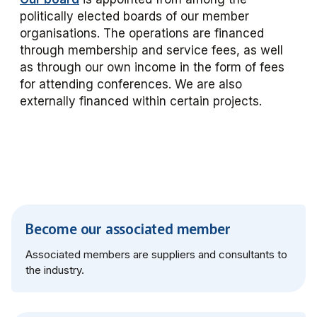
politically elected boards of our member
Användare Förarcertifiering Buss
Biljettkontroll­nätverket 2023
Bussdepå­nätverket 2023
Chefs­nätverket 2022
Försäljnings­nätverket 2025
Järnvägs­nätverket
organisations. The operations are financed
through membership and service fees, as well
Användare Förarcertifiering Serviceresor
Biljettkontroll­nätverket 2022
Bussdepå­nätverket 2022
Försäljnings­nätverket 2024
Kommunikations­nätverket
as through our own income in the form of fees
for attending conferences. We are also
Användare Koll­bar
Försäljnings­nätverket 2023
Kommunikations­nätverket 2026
Nätverket Serviceresor
externally financed within certain projects.
Försäljnings­nätverket 2022
Kommunikations­nätverket 2025
Serviceresor 2026
Miljö­nätverket
Kommunikations­nätverket 2024
Serviceresor 2025
Miljö­nätverket 2026
Samverkans­forum Kris och beredskap
Kommunikations­nätverket 2023
Serviceresor 2024
Miljö­nätverket 2025
Kris och beredskap 2026
Samverkans­forum Skolskjuts
Become our associated member
Kommunikations­nätverket 2022
Serviceresor 2023
Miljö­nätverket 2024
Skolskjuts 2025
Tillgänglighets­nätverket
Associated members are suppliers and consultants to
the industry.
Serviceresor 2022
Miljö­nätverket 2023
Tillgänglighets­nätverket 2026
Trafikutvecklar­nätverket