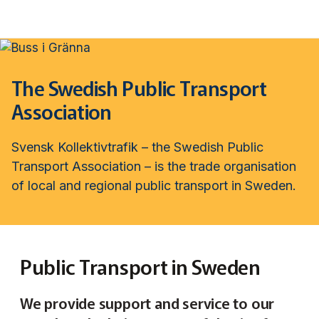
Svensk Kollektivtrafik
Hoppa
till
huvudinnehåll
Medlemmar & nätverk
Tillsammans blir vi smartare
The Swedish Public Transport
Fakta & statistik
Association
Medlemmar
Det här är kollektivtrafiken
Nätverk
Svensk Kollektivtrafik – the Swedish Public
Utbildning & Karriär
Fakta om kollektivtrafiken
Transport Association – is the trade organisation
Öka din kompetens
Tjänster och verktyg
Affärs­nätverket
of local and regional public transport in Sweden.
Biljettpriser
Aktuellt & debatt
Förarcertifieringar
Så här tycker vi
Associerade medlemmar
Biljettkontroll­
Partner­samverkan
Järnväg
Webbinarier
Om oss
Nyheter
Bussdepå­
Bli associerad medlem
Skolskjutsen.se
Public Transport in Sweden
121 års erfarenhet
Miljö och klimat
Våra utbildningar
Debattartiklar
Chefer
Studentkonceptet
Medlemszon
Organisation
We provide support and service to our
Samhällsnytta
Kalender
Press
In English
Sök
Yrke och skola