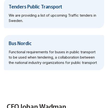
Miljö­nätverket 2022
Tillgänglighets­nätverket 2025
Trafikutvecklar­nätverket 2026
Trygghets­nätverket
Tenders Public Transport
Tillgänglighets­nätverket 2024
Trafikutvecklar­nätverket 2025
Trygghets­nätverket 2026
We are providing a list of upcoming Traffic tenders in
Sweden.
Tillgänglighets­nätverket 2023
Trafikutvecklar­nätverket 2024
Trygghets­nätverket 2025
Tillgänglighets­nätverket 2022
Trafikutvecklar­nätverket 2023
Trygghets­nätverket 2024
Bus Nordic
Trafikutvecklar­nätverket 2022
Trygghets­nätverket 2023
Functional requirements for buses in public transport
to be used when tendering, a collaboration between
the national industry organizations for public transport
Trygghets­nätverket 2022
CEO Johan Wadman