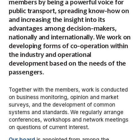
members by being a powerful voice for
Frågor vi driver
Försäljning
FRIDA miljö- och fordonsdatabas
Affärs­nätverket
Kontakta oss
public transport, spreading know-how on
Serviceresor
Medlemszon
Personalförsörjning
and increasing the insight into its
Rapporter
Järnväg
Affärs­nätverket 2025
Användargrupp Anbaro
Historik
advantages among decision-makers,
Upphandlingar
Attraktivare kollektivtrafik­bransch
Stäng
nationally and internationally. We work on
Remissvar
Kollektivtrafikens bidrag till transportsektorns klimatmål
Kommunikation
Affärs­nätverket 2024
Användargrupp förarcertifiering Buss
Information om kundfakturor
developing forms of co-operation within
Aktiviteter och event
the industry and operational
Miljö­
Affärs­nätverket 2023
Nationellt material Buss
Användargrupp förarcertifiering Serviceresor
development based on the needs of the
Almedalen
Serviceresor
passengers.
Affärs­nätverket 2022
Lokalt material Buss
Nationellt material Serviceresor
Användargrupp Kollbar
Persontrafik
Tillgänglighet
Användarträffar buss
Lokalt material Serviceresor
Biljettkontroll­nätverket
Together with the members, work is conducted
on business monitoring, opinion and market
Trafikutveckling
A-Ö
Användarträffar
Biljettkontroll­nätverket 2026
Bussdepå­nätverket
surveys, and the development of common
systems and standards. We regularly arrange
Trygghet och säkerhet
Biljettkontroll­nätverket 2025
Bussdepå­nätverket 2025
Chefs­nätverket
conferences, workshops and network meetings
on questions of current interest.
Användare Anbaro
Biljettkontroll­nätverket 2024
Bussdepå­nätverket 2024
Chefs­nätverket 2023
Försäljnings­nätverket
Our board
is appointed from among the