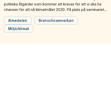
politiska åtgärder som kommer att krävas för att vi ska ha
chansen för att nå klimatmålet 2030. På plats på seminariet
under Almedalsveckan fanns även politiker som
kommenterade förslagen och delade sina egna visioner för
Almedalen
Branschsamverkan
kollektivtrafiken.
Miljö/klimat