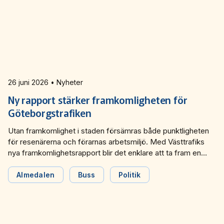
26 juni 2026 • Nyheter
Ny rapport stärker framkomligheten för
Göteborgstrafiken
Utan framkomlighet i staden försämras både punktligheten
för resenärerna och förarnas arbetsmiljö. Med Västtrafiks
nya framkomlighetsrapport blir det enklare att ta fram en
gemensam bild för hur framkomlighetsproblemen går att
lösa effektivare. De berättade Västtrafik om under ett
Almedalen
Buss
Politik
seminarium under Almedalsveckan.