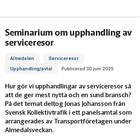
Svensk Kollektivtrafik
Hoppa
till
huvudinnehåll
Medlemmar & nätverk
Seminarium om upphandling av
Tillsammans blir vi smartare
serviceresor
Fakta & statistik
Medlemmar
Det här är kollektivtrafiken
Almedalen
Serviceresor
Nätverk
Utbildning & Karriär
Fakta om kollektivtrafiken
Upphandling/avtal
Publicerad 30 juni 2025
Öka din kompetens
Tjänster och verktyg
Affärs­nätverket
Biljettpriser
Hur gör vi upphandlingar av serviceresor så
Aktuellt & debatt
Förarcertifieringar
att de ger mest nytta och en sund bransch?
Så här tycker vi
Associerade medlemmar
Biljettkontroll­
Partner­samverkan
Järnväg
På det temat deltog Jonas Johansson från
Webbinarier
Om oss
Nyheter
Svensk Kollektivtrafik i ett panelsamtal som
Bussdepå­
Bli associerad medlem
Skolskjutsen.se
121 års erfarenhet
Miljö och klimat
arrangerades av Transportföretagen under
Våra utbildningar
Debattartiklar
Almedalsveckan.
Chefer
Studentkonceptet
Medlemszon
Organisation
Samhällsnytta
Kalender
Press
In English
Sök
Yrke och skola