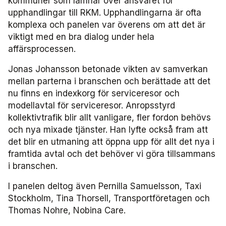
kommuner som lämnar över ansvaret för
upphandlingar till RKM. Upphandlingarna är ofta
Användare Förarcertifiering Buss
Biljettkontroll­nätverket 2023
Bussdepå­nätverket 2023
Chefs­nätverket 2022
Försäljnings­nätverket 2025
Järnvägs­nätverket
komplexa och panelen var överens om att det är
viktigt med en bra dialog under hela
Användare Förarcertifiering Serviceresor
Biljettkontroll­nätverket 2022
Bussdepå­nätverket 2022
Försäljnings­nätverket 2024
Kommunikations­nätverket
affärsprocessen.
Jonas Johansson betonade vikten av samverkan
Användare Koll­bar
Försäljnings­nätverket 2023
Kommunikations­nätverket 2026
Nätverket Serviceresor
mellan parterna i branschen och berättade att det
nu finns en indexkorg för serviceresor och
Försäljnings­nätverket 2022
Kommunikations­nätverket 2025
Serviceresor 2026
Miljö­nätverket
modellavtal för serviceresor. Anropsstyrd
kollektivtrafik blir allt vanligare, fler fordon behövs
Kommunikations­nätverket 2024
Serviceresor 2025
Miljö­nätverket 2026
Samverkans­forum Kris och beredskap
och nya mixade tjänster. Han lyfte också fram att
det blir en utmaning att öppna upp för allt det nya i
Kommunikations­nätverket 2023
Serviceresor 2024
Miljö­nätverket 2025
Kris och beredskap 2026
Samverkans­forum Skolskjuts
framtida avtal och det behöver vi göra tillsammans
i branschen.
Kommunikations­nätverket 2022
Serviceresor 2023
Miljö­nätverket 2024
Skolskjuts 2025
Tillgänglighets­nätverket
I panelen deltog även Pernilla Samuelsson, Taxi
Stockholm, Tina Thorsell, Transportföretagen och
Serviceresor 2022
Miljö­nätverket 2023
Tillgänglighets­nätverket 2026
Trafikutvecklar­nätverket
Thomas Nohre, Nobina Care.