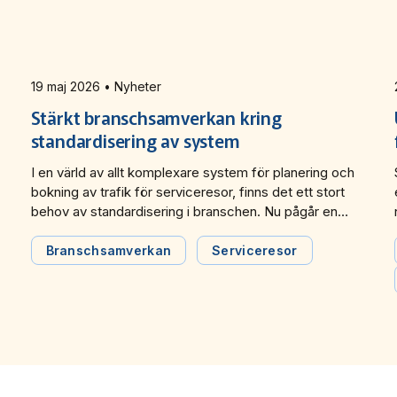
19 maj 2026 • Nyheter
Stärkt branschsamverkan kring
standardisering av system
I en värld av allt komplexare system för planering och
bokning av trafik för serviceresor, finns det ett stort
behov av standardisering i branschen. Nu pågår en
nysatsning av branschstandarden SUTI, där Svensk
Kollektivtrafiks Jonas Johansson valts in i styrelsen
Branschsamverkan
Serviceresor
som sekreterare och kassör.