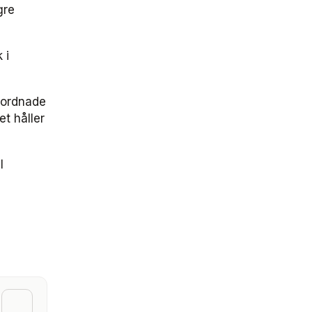
gre
 i
anordnade
et håller
l