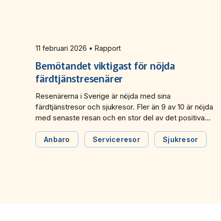
11 februari 2026 • Rapport
Bemötandet viktigast för nöjda
färdtjänstresenärer
Resenärerna i Sverige är nöjda med sina
färdtjänstresor och sjukresor. Fler än 9 av 10 är nöjda
med senaste resan och en stor del av det positiva
resultatet beror på ett gott bemötande från både
förare och handläggare. Det framgår av årsrapporten
Anbaro
Serviceresor
Sjukresor
från Svensk Kollektivtrafik med resultat från Anbaro,
barometern för anropsstyrd trafik. En nyhet för i år är
även topplistor där de tre bästa medlemmarna
redovisas.