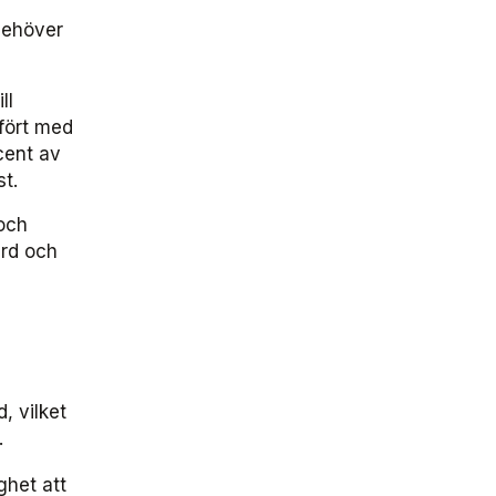
 behöver
ll
mfört med
cent av
st.
 och
ård och
, vilket
.
ghet att