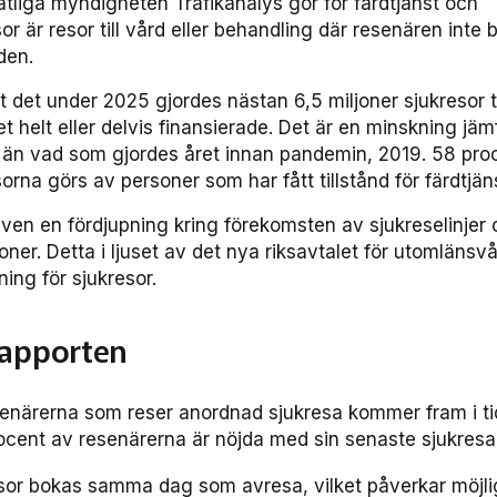
atliga myndigheten Trafikanalys gör för färdtjänst och
sor är resor till vård eller behandling där resenären inte
den.
tt det under 2025 gjordes nästan 6,5 miljoner sjukresor ti
 helt eller delvis finansierade. Det är en minskning jä
än vad som gjordes året innan pandemin, 2019. 58 pro
rna görs av personer som har fått tillstånd för färdtjän
 även en fördjupning kring förekomsten av sjukreselinjer
oner. Detta i ljuset av det nya riksavtalet för utomlänsv
ning för sjukresor.
rapporten
enärerna som reser anordnad sjukresa kommer fram i tid
 procent av resenärerna är nöjda med sin senaste sjukresa
sor bokas samma dag som avresa, vilket påverkar möjli