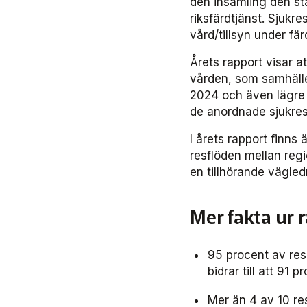
den insamling den st
riksfärdtjänst. Sjukre
vård/tillsyn under fär
Årets rapport visar a
vården, som samhället
2024 och även lägre 
de anordnade sjukreso
I årets rapport finns
resflöden mellan regi
en tillhörande vägled
Mer fakta ur 
95 procent av res
bidrar till att 91
Mer än 4 av 10 re