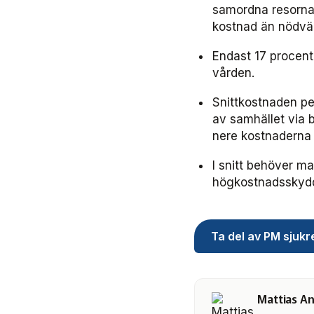
samordna resorna 
kostnad än nödvä
Endast 17 procent 
vården.
Snittkostnaden pe
av samhället via b
nere kostnaderna
I snitt behöver ma
högkostnadsskydde
Ta del av PM sjuk
Mattias A