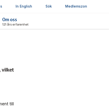
ss
In English
Sök
Medlemszon
Om oss
121 års erfarenhet
 vilket
ent till