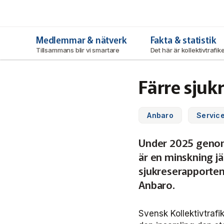
Svensk Kollektivtrafik
Hoppa
till
huvudinnehåll
Medlemmar & nätverk
Fakta & statistik
Tillsammans blir vi smartare
Det här är kollektivtrafi
Färre sjuk
Anbaro
Servic
Under 2025 genomfö
är en minskning j
sjukreserapporten
Anbaro.
Svensk Kollektivtrafi