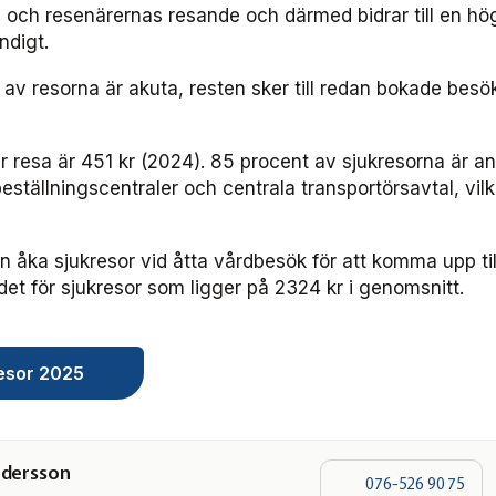
och resenärernas resande och därmed bidrar till en hö
ndigt.
av resorna är akuta, resten sker till redan bokade besök
r resa är 451 kr (2024). 85 procent av sjukresorna är 
eställningscentraler och centrala transportörsavtal, vilk
n åka sjukresor vid åtta vårdbesök för att komma upp til
t för sjukresor som ligger på 2324 kr i genomsnitt.
resor 2025
ndersson
076-526 90 75