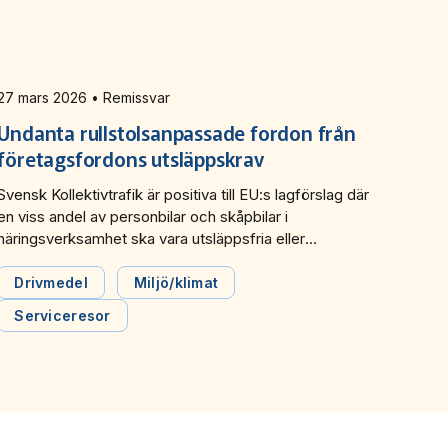
27 mars 2026 • Remissvar
Undanta rullstolsanpassade fordon från
företagsfordons utsläppskrav
Svensk Kollektivtrafik är positiva till EU:s lagförslag där
en viss andel av personbilar och skåpbilar i
näringsverksamhet ska vara utsläppsfria eller
utsläppssnåla till 2030 respektive 2035. Men det
behövs ett undantag från kraven för rullstolsanpassade
Drivmedel
Miljö/klimat
fordon som är ofta specialanpassade och det finns
Serviceresor
väldigt få tillverkare av elektrifierade specialfordon.