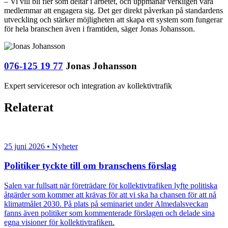
– Vi vill bli fler som deltar i arbetet, och uppmanar verkligen våra
medlemmar att engagera sig. Det ger direkt påverkan på standardens
utveckling och stärker möjligheten att skapa ett system som fungerar
för hela branschen även i framtiden, säger Jonas Johansson.
076-125 19 77
Jonas Johansson
Expert serviceresor och integration av kollektivtrafik
Relaterat
25 juni 2026 • Nyheter
Politiker tyckte till om branschens förslag
Salen var fullsatt när företrädare för kollektivtrafiken lyfte politiska
åtgärder som kommer att krävas för att vi ska ha chansen för att nå
klimatmålet 2030. På plats på seminariet under Almedalsveckan
fanns även politiker som kommenterade förslagen och delade sina
egna visioner för kollektivtrafiken.