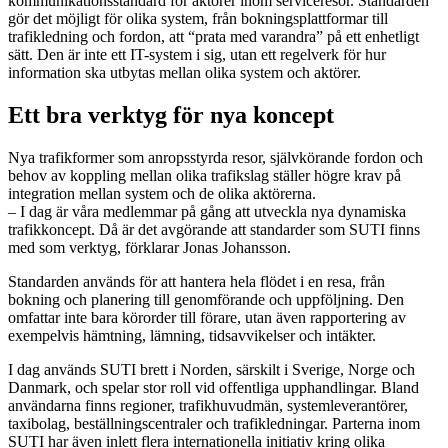
kommunikationsstandard för aktörer inom serviceresor. Standarden
gör det möjligt för olika system, från bokningsplattformar till
trafikledning och fordon, att “prata med varandra” på ett enhetligt
sätt. Den är inte ett IT-system i sig, utan ett regelverk för hur
information ska utbytas mellan olika system och aktörer.
Ett bra verktyg för nya koncept
Nya trafikformer som anropsstyrda resor, självkörande fordon och
behov av koppling mellan olika trafikslag ställer högre krav på
integration mellan system och de olika aktörerna.
– I dag är våra medlemmar på gång att utveckla nya dynamiska
trafikkoncept. Då är det avgörande att standarder som SUTI finns
med som verktyg, förklarar Jonas Johansson.
Standarden används för att hantera hela flödet i en resa, från
bokning och planering till genomförande och uppföljning. Den
omfattar inte bara körorder till förare, utan även rapportering av
exempelvis hämtning, lämning, tidsavvikelser och intäkter.
I dag används SUTI brett i Norden, särskilt i Sverige, Norge och
Danmark, och spelar stor roll vid offentliga upphandlingar. Bland
användarna finns regioner, trafikhuvudmän, systemleverantörer,
taxibolag, beställningscentraler och trafikledningar. Parterna inom
SUTI har även inlett flera internationella initiativ kring olika