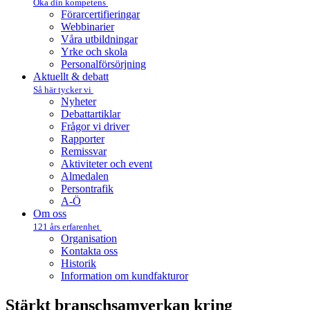
Öka din kompetens
Förarcertifieringar
Webbinarier
Våra utbildningar
Yrke och skola
Personalförsörjning
Aktuellt & debatt
Så här tycker vi
Nyheter
Debattartiklar
Frågor vi driver
Rapporter
Remissvar
Aktiviteter och event
Almedalen
Persontrafik
A-Ö
Om oss
121 års erfarenhet
Organisation
Kontakta oss
Historik
Information om kundfakturor
Stärkt bransch­samverkan kring