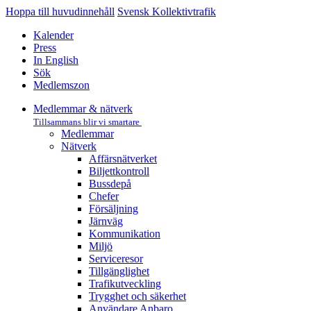
Hoppa till huvudinnehåll
Svensk Kollektivtrafik
Kalender
Press
In English
Sök
Medlemszon
Medlemmar & nätverk
Tillsammans blir vi smartare
Medlemmar
Nätverk
Affärs­nätverket
Biljettkontroll­
Bussdepå­
Chefer
Försäljning
Järnväg
Kommunikation
Miljö­
Serviceresor
Tillgänglighet
Trafikutveckling
Trygghet och säkerhet
Användare Anbaro