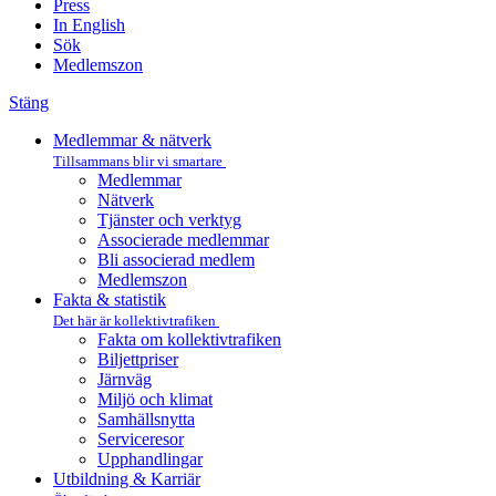
Press
In English
Sök
Medlemszon
Stäng
Medlemmar & nätverk
Tillsammans blir vi smartare
Medlemmar
Nätverk
Tjänster och verktyg
Associerade medlemmar
Bli associerad medlem
Medlemszon
Fakta & statistik
Det här är kollektivtrafiken
Fakta om kollektivtrafiken
Biljettpriser
Järnväg
Miljö och klimat
Samhällsnytta
Serviceresor
Upphandlingar
Utbildning & Karriär