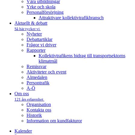
Våra utbildningar
Yrke och skola
Personalförsörjning
Attraktivare kollektivtrafik­bransch
Aktuellt & debatt
Så här tycker vi
Nyheter
Debattartiklar
Frågor vi driver
Rapporter
Kollektivtrafikens bidrag till transportsektorns
klimatmål
Remissvar
Aktiviteter och event
Almedalen
Persontrafik
A-Ö
Om oss
121 års erfarenhet
Organisation
Kontakta oss
Historik
Information om kundfakturor
Kalender