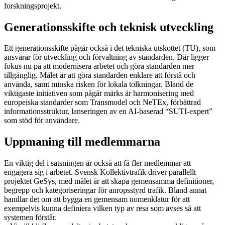
forskningsprojekt.
Generationsskifte och teknisk utveckling
Ett generationsskifte pågår också i det tekniska utskottet (TU), som
ansvarar för utveckling och förvaltning av standarden. Där ligger
fokus nu på att modernisera arbetet och göra standarden mer
tillgänglig. Målet är att göra standarden enklare att förstå och
använda, samt minska risken för lokala tolkningar. Bland de
viktigaste initiativen som pågår märks är harmonisering med
europeiska standarder som Transmodel och NeTEx, förbättrad
informationsstruktur, lanseringen av en AI-baserad “SUTI-expert”
som stöd för användare.
Uppmaning till medlemmarna
En viktig del i satsningen är också att få fler medlemmar att
engagera sig i arbetet. Svensk Kollektivtrafik driver parallellt
projektet GeSys, med målet är att skapa gemensamma definitioner,
begrepp och kategoriseringar för anropsstyrd trafik. Bland annat
handlar det om att bygga en gemensam nomenklatur för att
exempelvis kunna definiera vilken typ av resa som avses så att
systemen förstår.