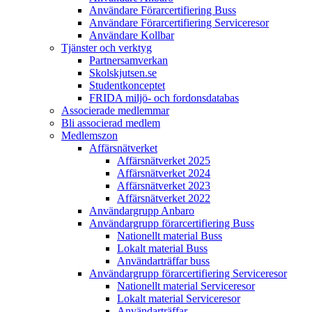
Användare Förarcertifiering Buss
Användare Förarcertifiering Serviceresor
Användare Koll­bar
Tjänster och verktyg
Partner­samverkan
Skolskjutsen.se
Studentkonceptet
FRIDA miljö- och fordonsdatabas
Associerade medlemmar
Bli associerad medlem
Medlemszon
Affärs­nätverket
Affärs­nätverket 2025
Affärs­nätverket 2024
Affärs­nätverket 2023
Affärs­nätverket 2022
Användargrupp Anbaro
Användargrupp förarcertifiering Buss
Nationellt material Buss
Lokalt material Buss
Användarträffar buss
Användargrupp förarcertifiering Serviceresor
Nationellt material Serviceresor
Lokalt material Serviceresor
Användarträffar