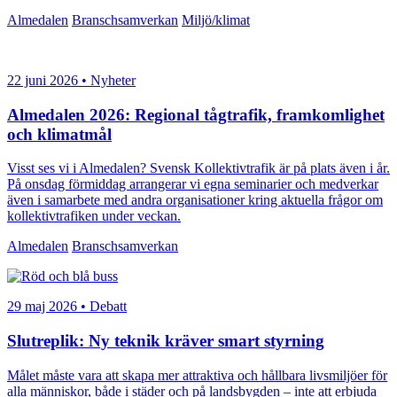
Almedalen
Branschsamverkan
Miljö/klimat
22 juni 2026 • Nyheter
Almedalen 2026: Regional tågtrafik, framkomlighet
och klimatmål
Visst ses vi i Almedalen? Svensk Kollektivtrafik är på plats även i år.
På onsdag förmiddag arrangerar vi egna seminarier och medverkar
även i samarbete med andra organisationer kring aktuella frågor om
kollektivtrafiken under veckan.
Almedalen
Branschsamverkan
29 maj 2026 • Debatt
Slutreplik: Ny teknik kräver smart styrning
Målet måste vara att skapa mer attraktiva och hållbara livsmiljöer för
alla människor, både i städer och på landsbygden – inte att erbjuda