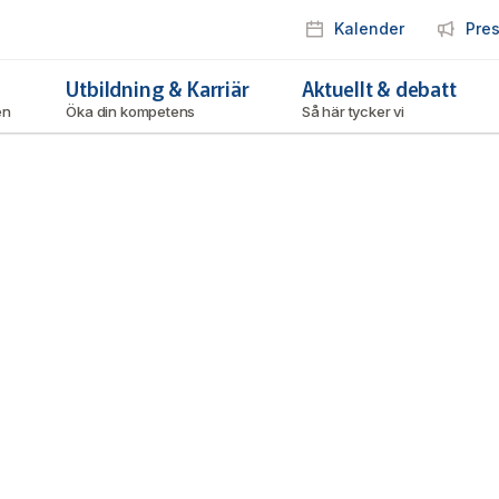
Kalender
Pre
Utbildning & Karriär
Aktuellt & debatt
ken
Öka din kompetens
Så här tycker vi