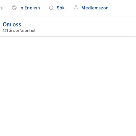
ss
In English
Sök
Medlemszon
Om oss
121 års erfarenhet