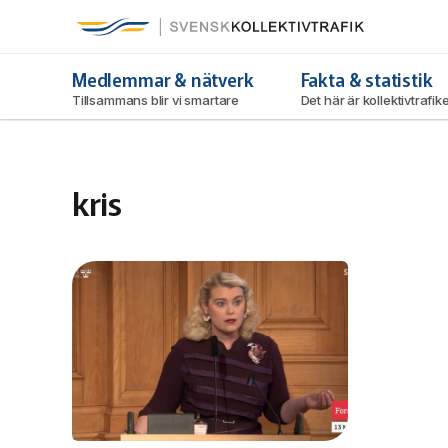
Svensk Kollektivtrafik
Hoppa
till
huvudinnehåll
Medlemmar & nätverk
Fakta & statistik
Tillsammans blir vi smartare
Det här är kollektivtrafi
kris