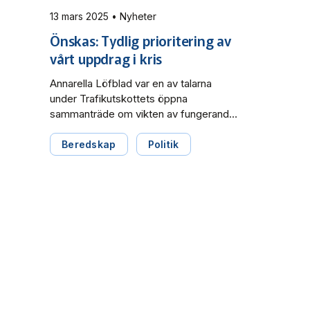
13 mars 2025 • Nyheter
Önskas: Tydlig prioritering av
vårt uppdrag i kris
Annarella Löfblad var en av talarna
under Trafikutskottets öppna
sammanträde om vikten av fungerande
transporter vid kris eller krig. Hon lyfte
bland annat frågan om hur RKM ska
Beredskap
Politik
prioritera sina uppdrag vid en
krissituation.