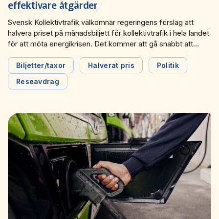
effektivare åtgärder
Svensk Kollektivtrafik välkomnar regeringens förslag att
halvera priset på månadsbiljett för kollektivtrafik i hela landet
för att möta energikrisen. Det kommer att gå snabbt att
genomföra, underlätta för människor att resa till jobbet och
få stor betydelse för ekonomiskt utsatta grupper,
Biljetter/taxor
Halverat pris
Politik
exempelvis låginkomsttagare utan bil. Men det finns andra
Reseavdrag
effektiva åtgärder att genomföra, som att […]