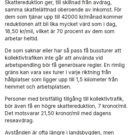
Miljö­nätverket 2022
Tillgänglighets­nätverket 2025
Trafikutvecklar­nätverket 2026
Trygghets­nätverket
Skattereduktion ger, till skillnad från avdrag,
samma skattelättnad oberoende av inkomst. För
dem som tjänar upp till 42000 kr/månad kommer
Tillgänglighets­nätverket 2024
Trafikutvecklar­nätverket 2025
Trygghets­nätverket 2026
reduktionen att bli lika mycket värd som i dag,
18,50 kr/mil, vilket är 70 procent av dem som
Tillgänglighets­nätverket 2023
Trafikutvecklar­nätverket 2024
Trygghets­nätverket 2025
arbetar heltid.
Tillgänglighets­nätverket 2022
Trafikutvecklar­nätverket 2023
Trygghets­nätverket 2024
De som saknar eller har så pass få bussturer att
kollektivtrafiken inte går att använda vid
Trafikutvecklar­nätverket 2022
Trygghets­nätverket 2023
arbetspendling bör få generösare regler. En rimlig
gräns kan vara sex turer i varje riktning från
hållplatser som ligger upp till 1,5 kilometer från
Trygghets­nätverket 2022
hemmet och arbetsplatsen.
Personer med bristfällig tillgång till kollektivtrafik,
bör även få en högre skattereduktion, 7 kronor/mil.
Det motsvarar 21,50 kronor/mil med dagens
reseavdrag.
Avstånden är ofta längre i landsbygden, men