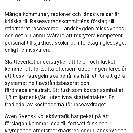
Frågor vi driver
Försäljning
FRIDA miljö- och fordonsdatabas
Affärs­nätverket
Kontakta oss
Serviceresor
Medlemszon
Personalförsörjning
Många kommuner, regioner och länsstyrelser är
Rapporter
Järnväg
Affärs­nätverket 2025
Användargrupp Anbaro
kritiska till Reseavdragskommitténs förslag till
Historik
Upphandlingar
reformerat reseavdrag. Landsbygden missgynnas
Attraktivare kollektivtrafik­bransch
Stäng
Remissvar
Kollektivtrafikens bidrag till transportsektorns klimatmål
Kommunikation
och det blir ännu svårare att rekrytera kompetent
Affärs­nätverket 2024
Användargrupp förarcertifiering Buss
Information om kundfakturor
personal till sjukhus, skolor och företag i glesbygd,
Aktiviteter och event
enligt remissvaren.
Miljö­
Affärs­nätverket 2023
Nationellt material Buss
Användargrupp förarcertifiering Serviceresor
Skatteverket understryker att felen och fusket
Almedalen
Serviceresor
Affärs­nätverket 2022
Lokalt material Buss
Nationellt material Serviceresor
Användargrupp Kollbar
kommer att fortsätta eftersom utredningen föreslår
att tidsvinstregeln ska behållas istället för att göra
Persontrafik
Tillgänglighet
Användarträffar buss
Lokalt material Serviceresor
Biljettkontroll­nätverket
systemet helt avståndsbaserat och
färdmedelsneutralt. Ett fusk som kostar samhället
Trafikutveckling
A-Ö
1,8 miljarder kr/år i uteblivna skatteintäkter. En
Användarträffar
Biljettkontroll­nätverket 2026
Bussdepå­nätverket
tredjedel av kostnaderna för reseavdraget.
Trygghet och säkerhet
Biljettkontroll­nätverket 2025
Bussdepå­nätverket 2025
Chefs­nätverket
Även Svensk Kollektivtrafik har pekat på att
förslagen kommer leda till fortsatt fusk och
Användare Anbaro
Biljettkontroll­nätverket 2024
Bussdepå­nätverket 2024
Chefs­nätverket 2023
Försäljnings­nätverket
krympande arbetsmarknadsregioner i landsbygden.