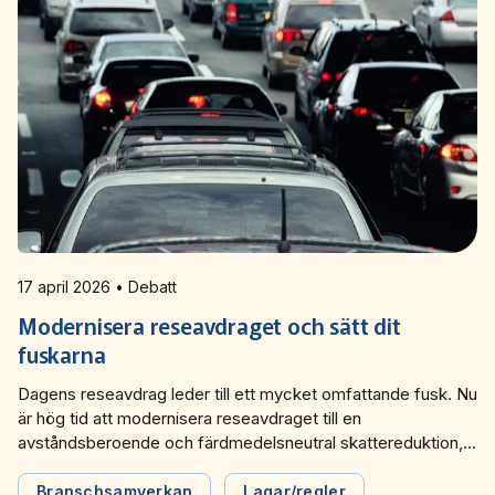
17 april 2026 • Debatt
Modernisera reseavdraget och sätt dit
fuskarna
Dagens reseavdrag leder till ett mycket omfattande fusk. Nu
är hög tid att modernisera reseavdraget till en
avståndsberoende och färdmedelsneutral skattereduktion,
skriver Svensk Kollektivtrafik, Sveriges Bussföretag och
Tågföretagen i en gemensam debattartikel i Dagens Industri.
Branschsamverkan
Lagar/regler