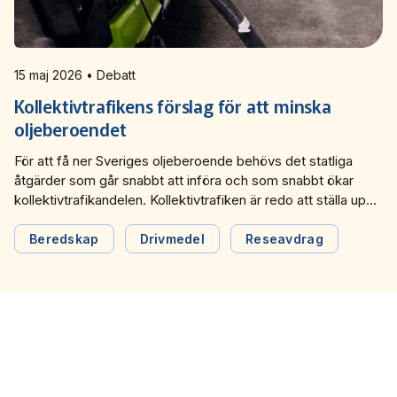
15 maj 2026 • Debatt
Kollektivtrafikens förslag för att minska
oljeberoendet
För att få ner Sveriges oljeberoende behövs det statliga
åtgärder som går snabbt att införa och som snabbt ökar
kollektivtrafikandelen. Kollektivtrafiken är redo att ställa upp,
skriver Johan Wadman, vd och Lars Sandberg,
branschexpert på transportpolitik i en debattartikel i Dagens
Beredskap
Drivmedel
Reseavdrag
industri.