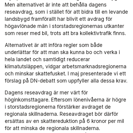
Men alternativet är inte att behålla dagens
Användare Förarcertifiering Buss
Biljettkontroll­nätverket 2023
Bussdepå­nätverket 2023
Chefs­nätverket 2022
Försäljnings­nätverket 2025
Järnvägs­nätverket
reseavdrag, som i stället för att bidra till en levande
landsbygd framförallt har blivit ett avdrag för
Användare Förarcertifiering Serviceresor
högavlönade män i storstadsregionernas utkanter
Biljettkontroll­nätverket 2022
Bussdepå­nätverket 2022
Försäljnings­nätverket 2024
Kommunikations­nätverket
som reser med bil, trots att bra kollektivtrafik finns.
Användare Koll­bar
Försäljnings­nätverket 2023
Kommunikations­nätverket 2026
Nätverket Serviceresor
Alternativet är att införa regler som både
underlättar för att man ska kunna bo och verka i
Försäljnings­nätverket 2022
Kommunikations­nätverket 2025
Serviceresor 2026
Miljö­nätverket
hela landet och samtidigt reducerar
klimatutsläppen, vidgar arbetsmarknadsregionerna
Kommunikations­nätverket 2024
Serviceresor 2025
Miljö­nätverket 2026
Samverkans­forum Kris och beredskap
och minskar skattefusket. I maj presenterade vi ett
förslag på DN-debatt som uppfyller alla dessa krav.
Kommunikations­nätverket 2023
Serviceresor 2024
Miljö­nätverket 2025
Kris och beredskap 2026
Samverkans­forum Skolskjuts
Dagens reseavdrag är mer värt för
höginkomsttagare. Eftersom lönenivåerna är högre
Kommunikations­nätverket 2022
Serviceresor 2023
Miljö­nätverket 2024
Skolskjuts 2025
Tillgänglighets­nätverket
i storstadsregionerna förstärker avdraget de
regionala skillnaderna. Reseavdraget bör därför
Serviceresor 2022
Miljö­nätverket 2023
Tillgänglighets­nätverket 2026
Trafikutvecklar­nätverket
ersättas av en skattereduktion på 6 kronor per mil
för att minska de regionala skillnaderna.