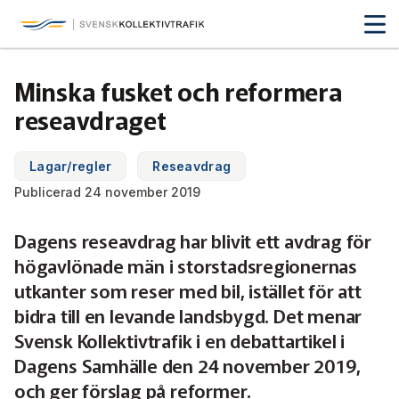
Svensk Kollektivtrafik
Hoppa
till
huvudinnehåll
Medlemmar & nätverk
Minska fusket och reformera
Tillsammans blir vi smartare
reseavdraget
Fakta & statistik
Medlemmar
Det här är kollektivtrafiken
Lagar/regler
Reseavdrag
Nätverk
Utbildning & Karriär
Fakta om kollektivtrafiken
Publicerad 24 november 2019
Öka din kompetens
Tjänster och verktyg
Affärs­nätverket
Dagens reseavdrag har blivit ett avdrag för
Biljettpriser
Aktuellt & debatt
Förarcertifieringar
högavlönade män i storstadsregionernas
Så här tycker vi
Associerade medlemmar
Biljettkontroll­
Partner­samverkan
Järnväg
utkanter som reser med bil, istället för att
Webbinarier
Om oss
bidra till en levande landsbygd. Det menar
Nyheter
Bussdepå­
Bli associerad medlem
Skolskjutsen.se
121 års erfarenhet
Miljö och klimat
Svensk Kollektivtrafik i en debattartikel i
Våra utbildningar
Debattartiklar
Dagens Samhälle den 24 november 2019,
Chefer
Studentkonceptet
Medlemszon
Organisation
Samhällsnytta
och ger förslag på reformer.
Kalender
Press
In English
Sök
Yrke och skola