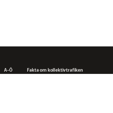
A-Ö
Fakta om kollektivtrafiken
Frågor vi driver
Kontakta oss
RSS-flöden
Integritetspolicy