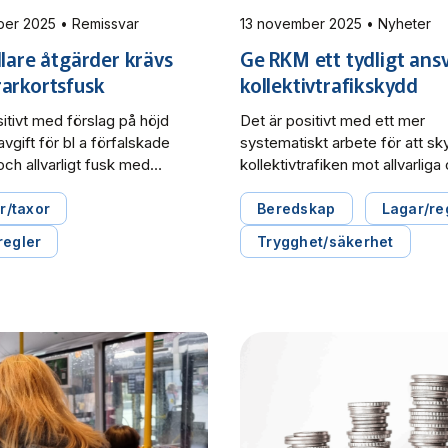
19 december 2025 • Remissvar
13 november 2025 • Nyheter
llare åtgärder krävs
Ge RKM ett tydligt ansv
arkortsfusk
kollektivtrafikskydd
itivt med förslag på höjd
Det är positivt med ett mer
vgift för bl a förfalskade
systematiskt arbete för att s
och allvarligt fusk med
kollektivtrafiken mot allvarliga 
are men beloppen måste
handlingar, men lagförslaget 
ydligt högre för att verka
bort de regionala
er/taxor
Beredskap
Lagar/re
nde, skriver Svensk
kollektivtrafikmyndigheterna
regler
Trygghet/säkerhet
rafik i remissvaret gällande
roll, skriver Svensk Kollektivtraf
an "Kraftfullare åtgärder mot
remissvar rörande En ny lag o
on och allvarligt missbruk av
kollektivtrafikskydd.
are" från Landsbygds- och
kturdepartementet.