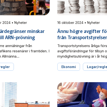
29 oktober 2024 • Nyheter
16 oktober 2024 • Nyheter
värdegränser minskar
Ännu högre avgifter fö
till ARN-prövning
från Transportstyrelse
ärre anmälningar från
Transportstyrelsens årliga för
rafikens resenärer i framtiden. I
avgiftsförändringar för tillsyn 
om Allmänna
myndighetsutövning är i år hö
ionsnämndens (ARN)
tidigare och får återigen kraftig 
er justeras enligt
Svensk Kollektivtrafiks remiss
regler
Ekonomi
Lagar/regl
slag. I remissvaret om förslag
eftersom det påverkar medl
tivisera ARN:s verksamhet
ekonomi. I ett redan tidigare a
ensk Kollektivtrafik att vid de
ekonomiskt läge riskerar försl
lektivtrafikresor är beloppen så
leda till ökade taxor, minskning
e höjda gränserna leder till att
trafikutbudet eller behov av ö
ängre går att pröva sin resa […]
skatteuttag i regionerna.
Transportstyrelsen föreslår […