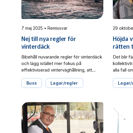
7 maj 2025 • Remissvar
Nej till nya regler för
Höjda 
vinterdäck
rätten 
Bibehåll nuvarande regler för vinterdäck
Det blir f
och lägg istället mer fokus på
kollektivt
effektiviserad vinterväghållning, att
alla fall 
hastigheter anpassas efter väglag och
reklamat
att kontroller görs av transittrafiken. Det
värdegräns
Buss
Lagar/regler
Lagar/
är Svensk Kollektivtrafiks svar på
remissför
Landsbygds- och
att effek
infrastrukturdepartementets förslag på
påpekar Sv
att den obligatoriska
flesta kol
vinterdäcksperioden för tunga fordon
låga att d
ska förlängas
det inte l