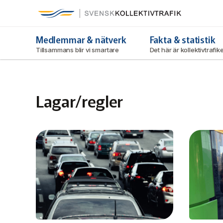
Svensk Kollektivtrafik
Hoppa
till
huvudinnehåll
Medlemmar & nätverk
Fakta & statistik
Tillsammans blir vi smartare
Det här är kollektivtrafi
Lagar/regler