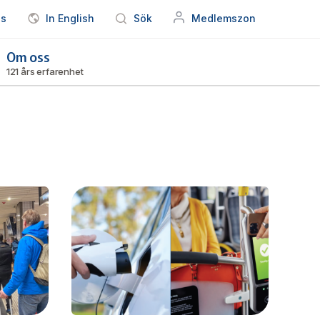
ss
In English
Sök
Medlemszon
Om oss
121 års erfarenhet