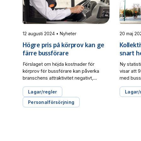
12 augusti 2024 • Nyheter
Högre pris på körprov kan ge
Kollekti
färre bussförare
snart he
Förslaget om höjda kostnader för
Ny statist
körprov för bussförare kan påverka
visar att 
branschens attraktivitet negativt,
med buss 
eftersom det kan leda till att färre väljer
eller el. 
att bli bussförare. De ökade
pendeltåg
Lagar/regler
Lagar/
kostnaderna kommer antingen läggas
helt med 
Personalförsörjning
på de enskilda förarna eller
tunnelban
trafikföretagen som i sin tur tar ut
gäller det
kostnaden av de regionala
marknadsa
kollektivtrafikmyndigheterna. Däremot
transport
är det ett bra förslag att sänka […]
regionala
klimatarbe