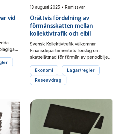
13 augusti 2025 • Remissvar
ar vid
Orättvis fördelning av
förmånsskatten mellan
kollektivtrafik och elbil
kydda
Svensk Kollektivtrafik välkomnar
olagliga
Finansdepartementets förslag om
glömmer
skattelättnad för förmån av periodbiljett
gler
för resa med kollektivtrafik, men för att
s (RKMs)
beskattningen av
Ekonomi
Lagar/regler
ik i sitt
kollektivtrafikresenärer och bilister ska
Reseavdrag
m
bli rättvis måste förmånsskatten på
periodbiljetten reduceras ytterligare.