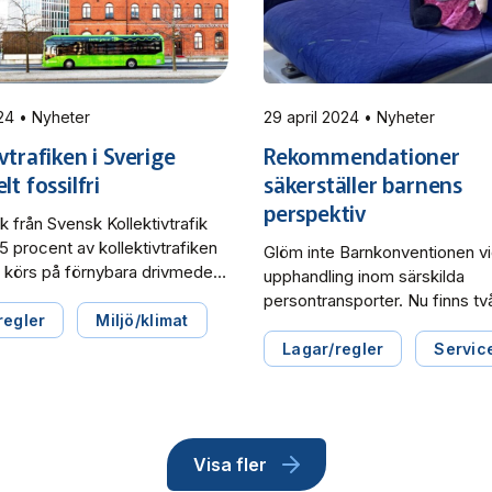
20 maj 2024 • Nyheter
29 april 2024 • Nyheter
vtrafiken i Sverige
Rekommendationer
lt fossilfri
säkerställer barnens
perspektiv
ik från Svensk Kollektivtrafik
95 procent av kollektivtrafiken
Glöm inte Barnkonventionen v
körs på förnybara drivmedel
upphandling inom särskilda
Regional- och
persontransporter. Nu finns tv
strafiken drivs så gott som
regler
Miljö/klimat
rekommendationer att använda
el och spårvagns- och
säkerställa barnperspektivet:
Lagar/regler
Servic
etrafiken körs endast på el. Nu
Huvudrekommendation
 att öka kollektivtrafikens
barnperspektivet – Särskilda
ndel för att minska
persontransporter samt Barn
sektorns klimatutsläpp. – De
ombud vid myndighetsutövnin
Visa fler
 kollektivtrafikmyndigheternas
Särskilda persontransporter. D
te visar […]