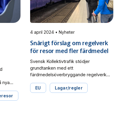
detaljerad information ombord […]
4 april 2024 • Nyheter
Snårigt förslag om regelverk
för resor med fler färdmedel
Svensk Kollektivtrafik stödjer
grundtanken med ett
id
färdmedelsöverbryggande regelverk
för passagerarrättigheter som EU
å nya
föreslår. Men det nya förslaget gör det
EU
Lagar/regler
 för att
dessvärre mer otydligt och
eresor
svårförståeligt, såväl för resenärer som
trafikutövare, bland annat finns
otydligheter om och när regional- och
 som
lokal kollektivtrafik berörs. Det framgår i
g –
remissvaret till Regeringskansliet
et är
rörande ”Ny förordning multimodala