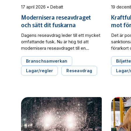
17 april 2026 • Debatt
Modernisera reseavdraget
Kraftfu
och sätt dit fuskarna
mot för
Dagens reseavdrag leder till ett mycket
Det är pos
omfattande fusk. Nu är hög tid att
sanktionsa
modernisera reseavdraget till en
förarkort 
avståndsberoende och
färdskriv
färdmedelsneutral skattereduktion,
sättas bet
Branschsamverkan
Biljett
skriver Svensk Kollektivtrafik, Sveriges
avskräcka
Lagar/regler
Reseavdrag
Lagar/
Bussföretag och Tågföretagen i en
Kollektivt
gemensam debattartikel i Dagens
promemori
Industri.
manipulati
färdskriv
infrastru