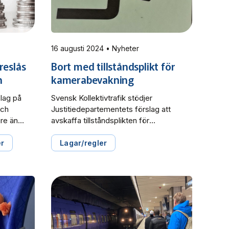
16 augusti 2024 • Nyheter
reslås
Bort med tillståndsplikt för
n
kamerabevakning
slag på
Svensk Kollektivtrafik stödjer
och
Justitiedepartementets förslag att
gre än
avskaffa tillståndsplikten för
kritik i
kamerabevakning för offentliga aktörer.
var
Det skulle både minska administration
er
Lagar/regler
emmarnas
och leda till snabbare implementering.
nsträngt
Positivt är även förslaget om en ny
aget att
rättslig grund för att öka samverkan
ar i
med polisen. Däremot avstyrks
kat
förslaget om anmälningsplikt och höga
sanktionsavgifter vid bristande
]
dokumentation. Dagens krav på