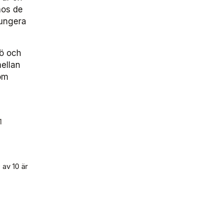
hos de
fungera
mö och
mellan
nom
1
av 10 är