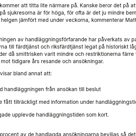
 kommer att titta lite närmare på. Kanske beror det på at
på sjukresorna är för höga, för ofta är det ju mindre b
r helgen jämfört med under veckorna, kommenterar Matt
ingen av handläggningsförfarande har påverkats av 
 till färdtjänst och riksfärdtjänst legat på historiskt lå
r då smittrisken varit mindre och restriktionerna färre
g mot tidigare års resande och ansökningar.
g
visar bland annat att:
 handläggningen från ansökan till beslut
e fått tillräckligt med information under handläggningst
ågade upplevde handläggningstiden som kort.
2 procent av de handlagda ansökningarna beviljas så det