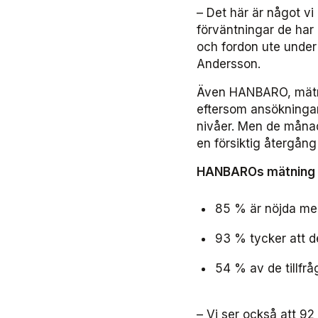
– Det här är något vi
förväntningar de har 
och fordon ute unde
Andersson.
Även HANBARO, mätn
eftersom ansökningarna
nivåer. Men de månade
en försiktig återgån
HANBAROs mätnin
85 % är nöjda med
93 % tycker att d
54 % av de tillfr
– Vi ser också att 9