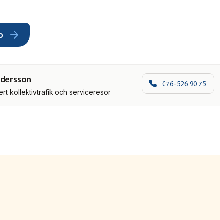
o
ndersson
076-526 90 75
t kollektivtrafik och serviceresor