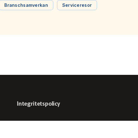
Kollektivtrafiks Jonas Johansson valts in i styrelsen
Branschsamverkan
Serviceresor
som sekreterare och kassör.
Integritetspolicy