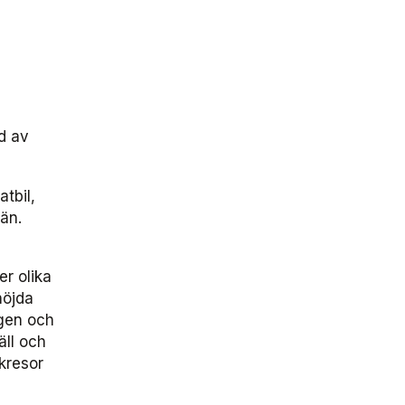
nd av
atbil,
män.
er olika
nöjda
agen och
äll och
ukresor