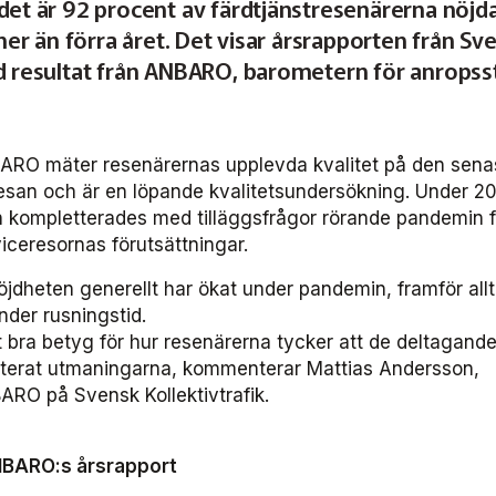
 det är 92 procent av färdtjänstresenärerna nöj
 mer än förra året. Det visar årsrapporten från Sv
ed resultat från ANBARO, barometern för anropss
RO mäter resenärernas upplevda kvalitet på den sena
kresan och är en löpande kvalitetsundersökning. Under 2
kompletterades med tilläggsfrågor rörande pandemin fö
iceresornas förutsättningar.
nöjdheten generellt har ökat under pandemin, framför allt
nder rusningstid.
t bra betyg för hur resenärerna tycker att de deltagand
nterat utmaningarna, kommenterar Mattias Andersson,
ARO på Svensk Kollektivtrafik.
NBARO:s årsrapport