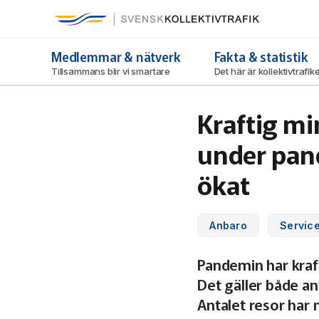
Svensk Kollektivtrafik
Hoppa
till
huvudinnehåll
Medlemmar & nätverk
Fakta & statistik
Tillsammans blir vi smartare
Det här är kollektivtrafi
Kraftig mi
under pan
ökat
Anbaro
Servic
Pandemin har kraft
Det gäller både an
Antalet resor har