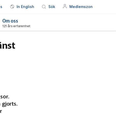
ss
In English
Sök
Medlemszon
Om oss
121 års erfarenhet
änst
sor.
 gjorts.
r