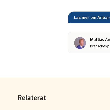
Läs mer om Anbar
Mattias A
Branschexper
Relaterat