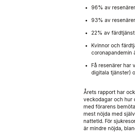
96% av resenärer
93% av resenärer
22% av färdtjänst
Kvinnor och färdtj
coronapandemin ä
Få resenärer har v
digitala tjänster)
Årets rapport har ock
veckodagar och hur d
med förarens bemöta
mest nöjda med själva
nattetid. För sjukres
är mindre nöjda, bla