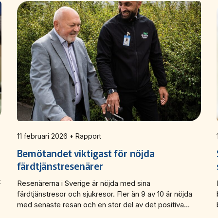
11 februari 2026 • Rapport
Bemötandet viktigast för nöjda
färdtjänstresenärer
t
Resenärerna i Sverige är nöjda med sina
färdtjänstresor och sjukresor. Fler än 9 av 10 är nöjda
med senaste resan och en stor del av det positiva
resultatet beror på ett gott bemötande från både