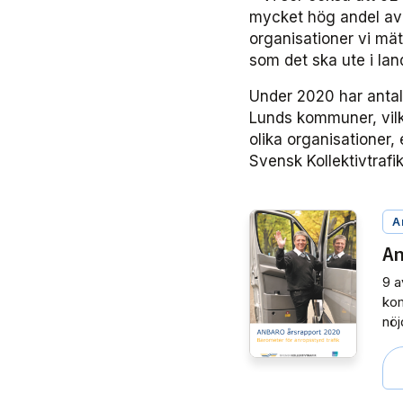
mycket hög andel av 
organisationer vi mä
som det ska ute i la
Under 2020 har anta
Lunds kommuner, vilke
olika organisationer
Svensk Kollektivtrafik
A
An
9 a
kom
nö