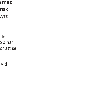
da med
ensk
tyrd
ste
020 har
r att se
 vid
e