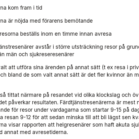
na kom fram i tid
na är nöjda med förarens bemötande
resorna beställs inom en timme innan avresa
änstresenärer avstår i större utsträckning resor på gru
n män och sjukreseresenärer
alt att utföra sina ärenden på annat sätt (t ex resa i priv
 och bland de som valt annat sätt är det fler kvinnor än 
så tittat närmare på resandet vid olika klockslag och öv
et påverkar resultaten. Färdtjänstresenärerna är mest 
nde för resor under vardagarna som startar 9-15 på d
 resan 9-12 för att sedan minska till att bli lägst sen kv
orna visar rapporten att helgresenärer som haft akuta sj
nd annat med avresetiderna.