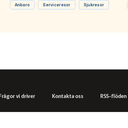
förare och handläggare. Det framgår av årsrapporten
Anbaro
Serviceresor
Sjukresor
från Svensk Kollektivtrafik med resultat från Anbaro,
barometern för anropsstyrd trafik. En nyhet för i år är
även topplistor där de tre bästa medlemmarna
redovisas.
Frågor vi driver
Kontakta oss
RSS-flöden