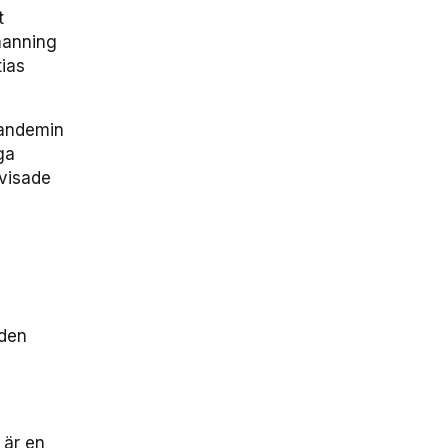
t
emanning
ias
pandemin
ga
 visade
iden
 är en