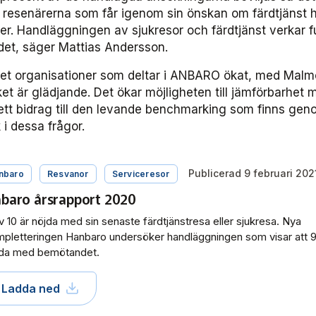
resenärerna som får igenom sin önskan om färdtjänst 
ter. Handläggningen av sjukresor och färdtjänst verkar 
ndet, säger Mattias Andersson.
let organisationer som deltar i ANBARO ökat, med Mal
t är glädjande. Det ökar möjligheten till jämförbarhet 
, ett bidrag till den levande benchmarking som finns ge
 i dessa frågor.
Publicerad 9 februari 202
nbaro
Resvanor
Serviceresor
baro årsrapport 2020
v 10 är nöjda med sin senaste färdtjänstresa eller sjukresa. Nya
pletteringen Hanbaro undersöker handläggningen som visar att 9 
jda med bemötandet.
Ladda ned