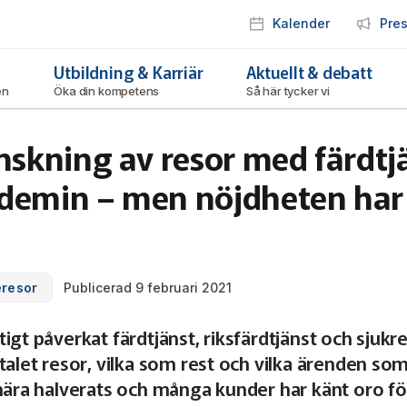
Kalender
Pre
Utbildning & Karriär
Aktuellt & debatt
ken
Öka din kompetens
Så här tycker vi
nskning av resor med färdtj
demin – men nöjdheten har
eresor
Publicerad 9 februari 2021
igt påverkat färdtjänst, riksfärdtjänst och sjukre
talet resor, vilka som rest och vilka ärenden som
 nära halverats och många kunder har känt oro fö