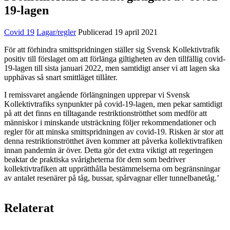
19-lagen
Covid 19
Lagar/regler
Publicerad 19 april 2021
För att förhindra smittspridningen ställer sig Svensk Kollektivtrafik
positiv till förslaget om att förlänga giltigheten av den tillfällig covid-
19-lagen till sista januari 2022, men samtidigt anser vi att lagen ska
upphävas så snart smittläget tillåter.
I remissvaret angående förlängningen upprepar vi Svensk
Kollektivtrafiks synpunkter på covid-19-lagen, men pekar samtidigt
på att det finns en tilltagande restriktionströtthet som medför att
människor i minskande utsträckning följer rekommendationer och
regler för att minska smittspridningen av covid-19. Risken är stor att
denna restriktionströtthet även kommer att påverka kollektivtrafiken
innan pandemin är över. Detta gör det extra viktigt att regeringen
beaktar de praktiska svårigheterna för dem som bedriver
kollektivtrafiken att upprätthålla bestämmelserna om begränsningar
av antalet resenärer på tåg, bussar, spårvagnar eller tunnelbanetåg.’
Relaterat