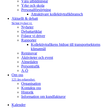
Våra utbildningar
Yrke och skola
Personalförsörjning
Attraktivare kollektivtrafik­bransch
Aktuellt & debatt
Så här tycker vi
Nyheter
Debattartiklar
Frågor vi driver
Rapporter
Kollektivtrafikens bidrag till transportsektorns
klimatmål
Remissvar
Aktiviteter och event
Almedalen
Persontrafik
A-Ö
Om oss
121 års erfarenhet
Organisation
Kontakta oss
Historik
Information om kundfakturor
Kalender