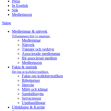
Press
In English
Sök
Medlemszon
Stäng
Medlemmar & nätverk
Tillsammans blir vi smartare
Medlemmar
Nätverk
Tjänster och verktyg
Associerade medlemmar
Bli associerad medlem
Medlemszon
Fakta & statistik
Det här är kollektivtrafiken
Fakta om kollektivtrafiken
Biljettpriser
Järnväg
Miljö och klimat
Samhällsnytta
Serviceresor
Upphandlingar
Utbildning & Karriär