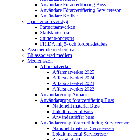
Användare Förarcertifiering Buss
Användare Förarcertifiering Serviceresor
Användare Koll­bar
Tjänster och verktyg
Partner­samverkan
Skolskjutsen.se
Studentkonceptet
FRIDA miljö- och fordonsdatabas
Associerade medlemmar
Bli associerad medlem
Medlemszon
Affärs­nätverket
Affärs­nätverket 2025
Affärs­nätverket 2024
Affärs­nätverket 2023
Affärs­nätverket 2022
Användargrupp Anbaro
Användargrupp förarcertifiering Buss
Nationellt material Buss
Lokalt material Buss
Användarträffar buss
Användargrupp förarcertifiering Serviceresor
Nationellt material Serviceresor
Lokalt material Serviceresor
Användarträffar