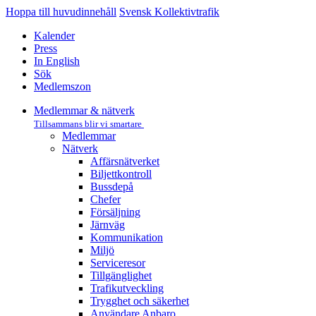
Hoppa till huvudinnehåll
Svensk Kollektivtrafik
Kalender
Press
In English
Sök
Medlemszon
Medlemmar & nätverk
Tillsammans blir vi smartare
Medlemmar
Nätverk
Affärs­nätverket
Biljettkontroll­
Bussdepå­
Chefer
Försäljning
Järnväg
Kommunikation
Miljö­
Serviceresor
Tillgänglighet
Trafikutveckling
Trygghet och säkerhet
Användare Anbaro