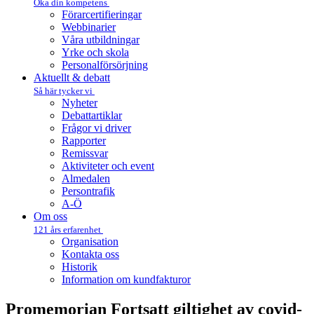
Öka din kompetens
Förarcertifieringar
Webbinarier
Våra utbildningar
Yrke och skola
Personalförsörjning
Aktuellt & debatt
Så här tycker vi
Nyheter
Debattartiklar
Frågor vi driver
Rapporter
Remissvar
Aktiviteter och event
Almedalen
Persontrafik
A-Ö
Om oss
121 års erfarenhet
Organisation
Kontakta oss
Historik
Information om kundfakturor
Promemorian Fortsatt giltighet av covid-