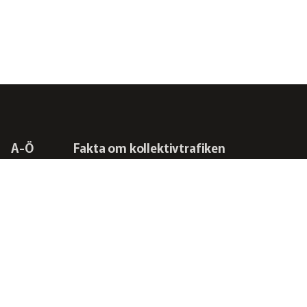
A-Ö
Fakta om kollektivtrafiken
Frågor vi driver
Kontakta oss
RSS-flöden
Integritetspolicy