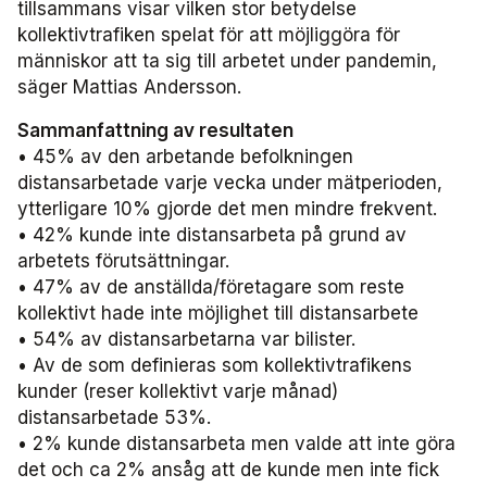
Miljö­nätverket 2022
Tillgänglighets­nätverket 2025
Trafikutvecklar­nätverket 2026
Trygghets­nätverket
tillsammans visar vilken stor betydelse
kollektivtrafiken spelat för att möjliggöra för
människor att ta sig till arbetet under pandemin,
Tillgänglighets­nätverket 2024
Trafikutvecklar­nätverket 2025
Trygghets­nätverket 2026
säger Mattias Andersson.
Tillgänglighets­nätverket 2023
Trafikutvecklar­nätverket 2024
Trygghets­nätverket 2025
Sammanfattning av resultaten
• 45% av den arbetande befolkningen
Tillgänglighets­nätverket 2022
Trafikutvecklar­nätverket 2023
Trygghets­nätverket 2024
distansarbetade varje vecka under mätperioden,
ytterligare 10% gjorde det men mindre frekvent.
Trafikutvecklar­nätverket 2022
Trygghets­nätverket 2023
• 42% kunde inte distansarbeta på grund av
arbetets förutsättningar.
• 47% av de anställda/företagare som reste
Trygghets­nätverket 2022
kollektivt hade inte möjlighet till distansarbete
• 54% av distansarbetarna var bilister.
• Av de som definieras som kollektivtrafikens
kunder (reser kollektivt varje månad)
distansarbetade 53%.
• 2% kunde distansarbeta men valde att inte göra
det och ca 2% ansåg att de kunde men inte fick