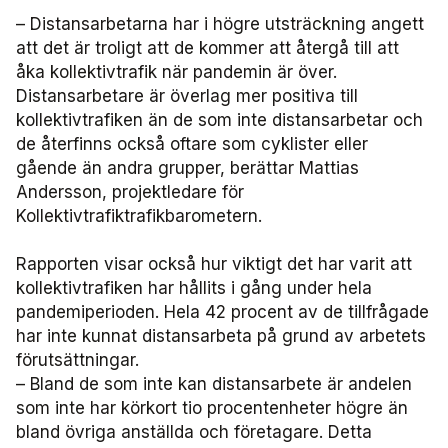
– Distansarbetarna har i högre utsträckning angett
Användare Förarcertifiering Buss
Biljettkontroll­nätverket 2023
Bussdepå­nätverket 2023
Chefs­nätverket 2022
Försäljnings­nätverket 2025
Järnvägs­nätverket
att det är troligt att de kommer att återgå till att
åka kollektivtrafik när pandemin är över.
Användare Förarcertifiering Serviceresor
Biljettkontroll­nätverket 2022
Bussdepå­nätverket 2022
Försäljnings­nätverket 2024
Kommunikations­nätverket
Distansarbetare är överlag mer positiva till
kollektivtrafiken än de som inte distansarbetar och
Användare Koll­bar
Försäljnings­nätverket 2023
Kommunikations­nätverket 2026
Nätverket Serviceresor
de återfinns också oftare som cyklister eller
gående än andra grupper, berättar Mattias
Andersson, projektledare för
Försäljnings­nätverket 2022
Kommunikations­nätverket 2025
Serviceresor 2026
Miljö­nätverket
Kollektivtrafiktrafikbarometern.
Kommunikations­nätverket 2024
Serviceresor 2025
Miljö­nätverket 2026
Samverkans­forum Kris och beredskap
Rapporten visar också hur viktigt det har varit att
kollektivtrafiken har hållits i gång under hela
Kommunikations­nätverket 2023
Serviceresor 2024
Miljö­nätverket 2025
Kris och beredskap 2026
Samverkans­forum Skolskjuts
pandemiperioden. Hela 42 procent av de tillfrågade
har inte kunnat distansarbeta på grund av arbetets
Kommunikations­nätverket 2022
Serviceresor 2023
Miljö­nätverket 2024
Skolskjuts 2025
Tillgänglighets­nätverket
förutsättningar.
– Bland de som inte kan distansarbete är andelen
Serviceresor 2022
Miljö­nätverket 2023
Tillgänglighets­nätverket 2026
Trafikutvecklar­nätverket
som inte har körkort tio procentenheter högre än
bland övriga anställda och företagare. Detta