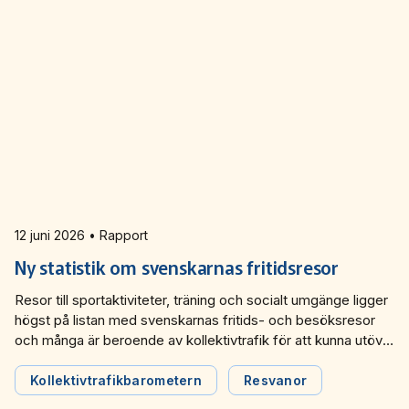
12 juni 2026 • Rapport
Ny statistik om svenskarnas fritidsresor
Resor till sportaktiviteter, träning och socialt umgänge ligger
högst på listan med svenskarnas fritids- och besöksresor
och många är beroende av kollektivtrafik för att kunna utöva
sina fritidsaktiviteter. Det framgår av en ny temarapport från
Kollektivtrafikbarometern, som visar att det finns stora
Kollektivtrafikbarometern
Resvanor
möjligheter för branschen att öka andelen fritidsresor, bland