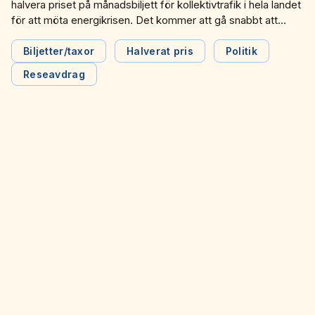
halvera priset på månadsbiljett för kollektivtrafik i hela landet
för att möta energikrisen. Det kommer att gå snabbt att
genomföra, underlätta för människor att resa till jobbet och
få stor betydelse för ekonomiskt utsatta grupper,
Biljetter/taxor
Halverat pris
Politik
exempelvis låginkomsttagare utan bil. Men det finns andra
Reseavdrag
effektiva åtgärder att genomföra, som att […]