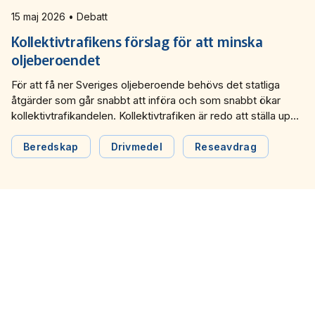
15 maj 2026 • Debatt
Kollektivtrafikens förslag för att minska
oljeberoendet
För att få ner Sveriges oljeberoende behövs det statliga
åtgärder som går snabbt att införa och som snabbt ökar
kollektivtrafikandelen. Kollektivtrafiken är redo att ställa upp,
skriver Johan Wadman, vd och Lars Sandberg,
branschexpert på transportpolitik i en debattartikel i Dagens
Beredskap
Drivmedel
Reseavdrag
industri.