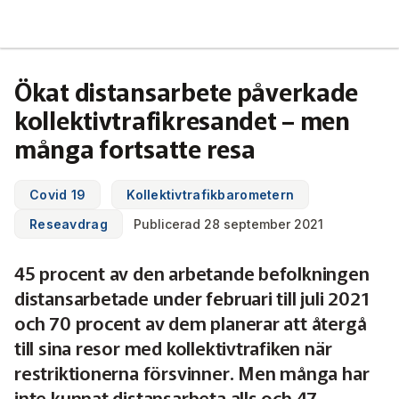
Svensk Kollektivtrafik
Hoppa
till
huvudinnehåll
Medlemmar & nätverk
Ökat distansarbete påverkade
Tillsammans blir vi smartare
kollektivtrafikresandet – men
Fakta & statistik
Medlemmar
många fortsatte resa
Det här är kollektivtrafiken
Nätverk
Utbildning & Karriär
Fakta om kollektivtrafiken
Covid 19
Kollektivtrafikbarometern
Öka din kompetens
Tjänster och verktyg
Reseavdrag
Publicerad 28 september 2021
Affärs­nätverket
Biljettpriser
Aktuellt & debatt
Förarcertifieringar
45 procent av den arbetande befolkningen
Så här tycker vi
Associerade medlemmar
Biljettkontroll­
Partner­samverkan
Järnväg
distansarbetade under februari till juli 2021
Webbinarier
Om oss
Nyheter
och 70 procent av dem planerar att återgå
Bussdepå­
Bli associerad medlem
Skolskjutsen.se
121 års erfarenhet
Miljö och klimat
till sina resor med kollektivtrafiken när
Våra utbildningar
Debattartiklar
Chefer
Studentkonceptet
Medlemszon
restriktionerna försvinner. Men många har
Organisation
Samhällsnytta
Kalender
Press
In English
Sök
inte kunnat distansarbeta alls och 47
Yrke och skola