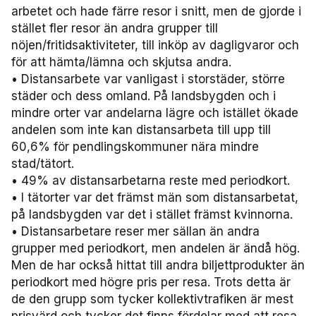
arbetet och hade färre resor i snitt, men de gjorde i
stället fler resor än andra grupper till
nöjen/fritidsaktiviteter, till inköp av dagligvaror och
för att hämta/lämna och skjutsa andra.
• Distansarbete var vanligast i storstäder, större
städer och dess omland. På landsbygden och i
mindre orter var andelarna lägre och istället ökade
andelen som inte kan distansarbeta till upp till
60,6% för pendlingskommuner nära mindre
stad/tätort.
• 49% av distansarbetarna reste med periodkort.
• I tätorter var det främst män som distansarbetat,
på landsbygden var det i stället främst kvinnorna.
• Distansarbetare reser mer sällan än andra
grupper med periodkort, men andelen är ändå hög.
Men de har också hittat till andra biljettprodukter än
periodkort med högre pris per resa. Trots detta är
de den grupp som tycker kollektivtrafiken är mest