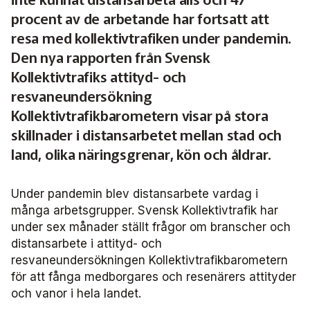
Frågor vi driver
Försäljning
FRIDA miljö- och fordonsdatabas
Affärs­nätverket
procent av de arbetande har fortsatt att
Kontakta oss
Serviceresor
Medlemszon
Personalförsörjning
resa med kollektivtrafiken under pandemin.
Rapporter
Järnväg
Affärs­nätverket 2025
Användargrupp Anbaro
Historik
Den nya rapporten från Svensk
Upphandlingar
Attraktivare kollektivtrafik­bransch
Kollektivtrafiks attityd- och
Stäng
Remissvar
Kollektivtrafikens bidrag till transportsektorns klimatmål
Kommunikation
Affärs­nätverket 2024
Användargrupp förarcertifiering Buss
Information om kundfakturor
resvaneundersökning
Kollektivtrafikbarometern visar på stora
Aktiviteter och event
Miljö­
Affärs­nätverket 2023
Nationellt material Buss
Användargrupp förarcertifiering Serviceresor
skillnader i distansarbetet mellan stad och
land, olika näringsgrenar, kön och åldrar.
Almedalen
Serviceresor
Affärs­nätverket 2022
Lokalt material Buss
Nationellt material Serviceresor
Användargrupp Kollbar
Persontrafik
Tillgänglighet
Användarträffar buss
Lokalt material Serviceresor
Biljettkontroll­nätverket
Under pandemin blev distansarbete vardag i
många arbetsgrupper. Svensk Kollektivtrafik har
Trafikutveckling
A-Ö
under sex månader ställt frågor om branscher och
Användarträffar
Biljettkontroll­nätverket 2026
Bussdepå­nätverket
distansarbete i attityd- och
resvaneundersökningen Kollektivtrafikbarometern
Trygghet och säkerhet
Biljettkontroll­nätverket 2025
Bussdepå­nätverket 2025
Chefs­nätverket
för att fånga medborgares och resenärers attityder
och vanor i hela landet.
Användare Anbaro
Biljettkontroll­nätverket 2024
Bussdepå­nätverket 2024
Chefs­nätverket 2023
Försäljnings­nätverket