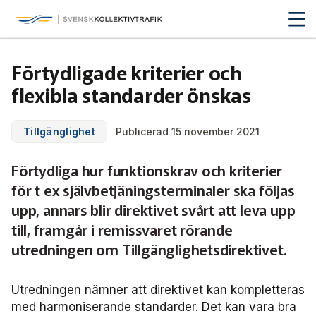
Svensk Kollektivtrafik
Hoppa
till
huvudinnehåll
Medlemmar & nätverk
Förtydligade kriterier och
Tillsammans blir vi smartare
flexibla standarder önskas
Fakta & statistik
Medlemmar
Det här är kollektivtrafiken
Tillgänglighet
Publicerad 15 november 2021
Nätverk
Utbildning & Karriär
Fakta om kollektivtrafiken
Förtydliga hur funktionskrav och kriterier
Öka din kompetens
Tjänster och verktyg
Affärs­nätverket
för t ex självbetjäningsterminaler ska följas
Biljettpriser
Aktuellt & debatt
Förarcertifieringar
upp, annars blir direktivet svårt att leva upp
Så här tycker vi
Associerade medlemmar
Biljettkontroll­
Partner­samverkan
till, framgår i remissvaret rörande
Järnväg
Webbinarier
Om oss
utredningen om Tillgänglighetsdirektivet.
Nyheter
Bussdepå­
Bli associerad medlem
Skolskjutsen.se
121 års erfarenhet
Miljö och klimat
Våra utbildningar
Debattartiklar
Chefer
Utredningen nämner att direktivet kan kompletteras
Studentkonceptet
Medlemszon
Organisation
Samhällsnytta
med harmoniserande standarder. Det kan vara bra
Kalender
Press
In English
Sök
Yrke och skola