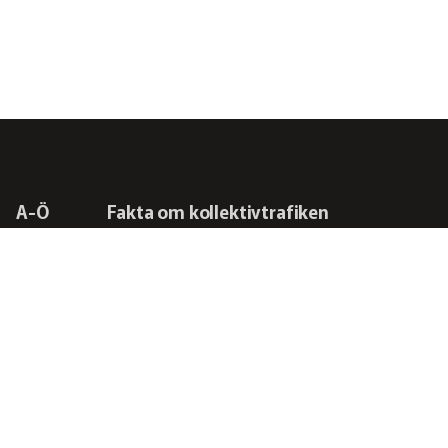
A-Ö
Fakta om kollektivtrafiken
Frågor vi driver
Kontakta oss
RSS-flöden
Integritetspolicy