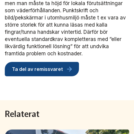
Frågor vi driver
men man måste ta höjd för lokala förutsättningar
Försäljning
FRIDA miljö- och fordonsdatabas
Affärs­nätverket
Kontakta oss
Serviceresor
som väderförhållanden. Punktskrift och
Medlemszon
Personalförsörjning
bild/pekskärmar i utomhusmiljö måste t ex vara av
Rapporter
Järnväg
Affärs­nätverket 2025
Användargrupp Anbaro
Historik
större storlek för att kunna läsas med kalla
Upphandlingar
Attraktivare kollektivtrafik­bransch
fingrar/tunna handskar vintertid. Därför bör
Stäng
Remissvar
Kollektivtrafikens bidrag till transportsektorns klimatmål
Kommunikation
Affärs­nätverket 2024
Användargrupp förarcertifiering Buss
Information om kundfakturor
eventuella standardkrav kompletteras med ”eller
likvärdig funktionell lösning” för att undvika
Aktiviteter och event
Miljö­
Affärs­nätverket 2023
Nationellt material Buss
Användargrupp förarcertifiering Serviceresor
framtida problem och kostnader.
Almedalen
Serviceresor
Affärs­nätverket 2022
Lokalt material Buss
Nationellt material Serviceresor
Användargrupp Kollbar
Ta del av remissvaret
Persontrafik
Tillgänglighet
Användarträffar buss
Lokalt material Serviceresor
Biljettkontroll­nätverket
Trafikutveckling
A-Ö
Användarträffar
Biljettkontroll­nätverket 2026
Bussdepå­nätverket
Relaterat
Trygghet och säkerhet
Biljettkontroll­nätverket 2025
Bussdepå­nätverket 2025
Chefs­nätverket
Användare Anbaro
Biljettkontroll­nätverket 2024
Bussdepå­nätverket 2024
Chefs­nätverket 2023
Försäljnings­nätverket