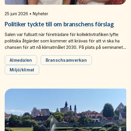
25 juni 2026 • Nyheter
Politiker tyckte till om branschens förslag
Salen var fullsatt när företrädare för kollektivtrafiken lyfte
politiska åtgärder som kommer att krävas för att vi ska ha
chansen för att nå klimatmålet 2030. På plats på seminariet
under Almedalsveckan fanns även politiker som
kommenterade förslagen och delade sina egna visioner för
Almedalen
Branschsamverkan
kollektivtrafiken.
Miljö/klimat