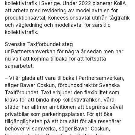
kollektivtrafik i Sverige. Under 2022 planerar KollA
Användare Förarcertifiering Buss
att arbeta med revidering av modellavtalen för
Biljettkontroll­nätverket 2023
Bussdepå­nätverket 2023
Chefs­nätverket 2022
Försäljnings­nätverket 2025
Järnvägs­nätverket
produktionsavtal, koncessionsavtal utifrån tågtrafik
och vägledning och modellavtal för särskild
Användare Förarcertifiering Serviceresor
Biljettkontroll­nätverket 2022
Bussdepå­nätverket 2022
Försäljnings­nätverket 2024
Kommunikations­nätverket
kollektivtrafik.
Användare Koll­bar
Försäljnings­nätverket 2023
Kommunikations­nätverket 2026
Nätverket Serviceresor
Svenska Taxiförbundet steg
ur Partnersamverkan för några år sedan men har
Försäljnings­nätverket 2022
Kommunikations­nätverket 2025
Serviceresor 2026
Miljö­nätverket
nu valt att komma tillbaka för att fortsätta
samarbetet.
Kommunikations­nätverket 2024
Serviceresor 2025
Miljö­nätverket 2026
Samverkans­forum Kris och beredskap
– Vi är glada att vara tillbaka i Partnersamverkan,
säger Bawer Coskun, förbundsdirektör Svenska
Kommunikations­nätverket 2023
Serviceresor 2024
Miljö­nätverket 2025
Kris och beredskap 2026
Samverkans­forum Skolskjuts
Taxiförbundet. Taxi erbjuder den flexibilitet som
krävs för att binda ihop kollektivtrafiken. Våra
Kommunikations­nätverket 2022
Serviceresor 2023
Miljö­nätverket 2024
Skolskjuts 2025
Tillgänglighets­nätverket
städer har alltmer ambitionen att begränsa såväl
privatbilar som parkeringsplatser. För att öka
Serviceresor 2022
Miljö­nätverket 2023
Tillgänglighets­nätverket 2026
Trafikutvecklar­nätverket
tillgängligheten på ett bra sätt för alla resenärer
behöver vi samverka, säger Bawer Coskun,