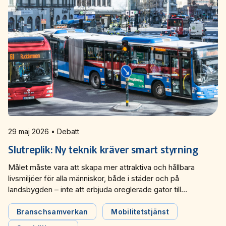
29 maj 2026 • Debatt
Slutreplik: Ny teknik kräver smart styrning
Målet måste vara att skapa mer attraktiva och hållbara
livsmiljöer för alla människor, både i städer och på
landsbygden – inte att erbjuda oreglerade gator till
amerikanska och kinesiska techbolag, skriver representanter
från lokal- och regionaltrafiken i Dagens industri, som svar
Branschsamverkan
Mobilitetstjänst
på en replik från Timbro. Robotaxis rullar redan i amerikanska