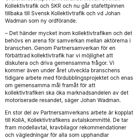
Frågor vi driver
Försäljning
FRIDA miljö- och fordonsdatabas
Affärs­nätverket
Kollektivtrafik och SKR och nu går stafettpinnen
Kontakta oss
Serviceresor
Medlemszon
tillbaka till Svensk Kollektivtrafik och vd Johan
Personalförsörjning
Rapporter
Järnväg
Wadman som ny ordförande.
Affärs­nätverket 2025
Användargrupp Anbaro
Historik
Upphandlingar
Attraktivare kollektivtrafik­bransch
– Det händer mycket inom kollektivtrafiken och det
Stäng
Remissvar
Kollektivtrafikens bidrag till transportsektorns klimatmål
Kommunikation
Affärs­nätverket 2024
Användargrupp förarcertifiering Buss
Information om kundfakturor
behövs en arena för samverkan mellan aktörerna i
branschen. Genom Partnersamverkan för en
Aktiviteter och event
Miljö­
Affärs­nätverket 2023
Nationellt material Buss
Användargrupp förarcertifiering Serviceresor
förbättrad kollektivtrafik har vi möjlighet att
diskutera och driva gemensamma frågor. Vi
Almedalen
Serviceresor
Affärs­nätverket 2022
Lokalt material Buss
Nationellt material Serviceresor
Användargrupp Kollbar
kommer även under året utveckla branschens
tidigare arbete med fördubblingsprojektet och enas
Persontrafik
Tillgänglighet
om gemensamma mål framåt för att
Användarträffar buss
Lokalt material Serviceresor
Biljettkontroll­nätverket
kollektivtrafiken ska öka marknadsandelen av det
motoriserade resandet, säger Johan Wadman.
Trafikutveckling
A-Ö
Användarträffar
Biljettkontroll­nätverket 2026
Bussdepå­nätverket
En stor del av Partnersamverkans arbete är kopplat
Trygghet och säkerhet
Biljettkontroll­nätverket 2025
Bussdepå­nätverket 2025
Chefs­nätverket
till KollA, Kollektivtrafikens avtalskommitté. De tar
fram modellavtal, kravbilagor rekommendationer
Användare Anbaro
Biljettkontroll­nätverket 2024
Bussdepå­nätverket 2024
Chefs­nätverket 2023
Försäljnings­nätverket
och vägledningar för alla som upphandlar