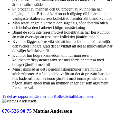
är det i större städer
84 procent av männen och 80 procent av kvinnorna har
tillgång till bil. Brist på körkort och tillgång till bil är bland de
vanligaste skälen att resa kollektivt, framför allt bland kvinnor
Män reser längre till arbete och säger sig både föredra bilen
och behöva den i arbetet i högre utsträckning
Bland de som inte reser mycket kollektivt så har fler kvinnor
än män övervägt att resa mer kollektivt jämfört med bil
Kvinnor lägger större vikt vid att kunna bidra till bättre miljö
och tycker i högre grad det är viktigt att det är miljövänligt när
de väljer kollektivtrafik
Kvinnor har högre kännedom om hur man reser i
kollektivtrafiksystemet samt ser mer fördelar att resa med
bolaget jämfört med bil
Minst skillnad är det i pendlingskommuner nära mindre
städer/tätorter. Att åka kollektivt för att det är prisvärt har ökat
hos både män och kvinnor jämfört med innan pandemin, en
någon större andel män än kvinnor anger det som argument
för sitt resval.
Ta del av rapporten
Läs mer om Kollektivtrafikbarometern
076-526 90 75
Mattias Andersson