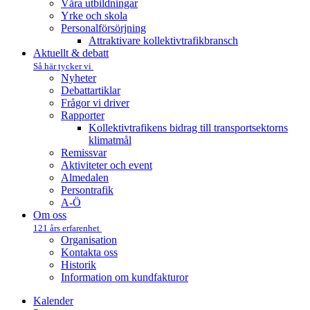
Våra utbildningar
Yrke och skola
Personalförsörjning
Attraktivare kollektivtrafik­bransch
Aktuellt & debatt
Så här tycker vi
Nyheter
Debattartiklar
Frågor vi driver
Rapporter
Kollektivtrafikens bidrag till transportsektorns
klimatmål
Remissvar
Aktiviteter och event
Almedalen
Persontrafik
A-Ö
Om oss
121 års erfarenhet
Organisation
Kontakta oss
Historik
Information om kundfakturor
Kalender