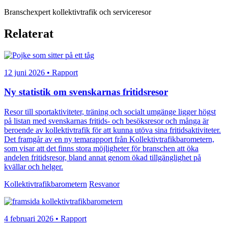
Branschexpert kollektivtrafik och serviceresor
Relaterat
12 juni 2026 • Rapport
Ny statistik om svenskarnas fritidsresor
Resor till sportaktiviteter, träning och socialt umgänge ligger högst
på listan med svenskarnas fritids- och besöksresor och många är
beroende av kollektivtrafik för att kunna utöva sina fritidsaktiviteter.
Det framgår av en ny temarapport från Kollektivtrafikbarometern,
som visar att det finns stora möjligheter för branschen att öka
andelen fritidsresor, bland annat genom ökad tillgänglighet på
kvällar och helger.
Kollektivtrafikbarometern
Resvanor
4 februari 2026 • Rapport