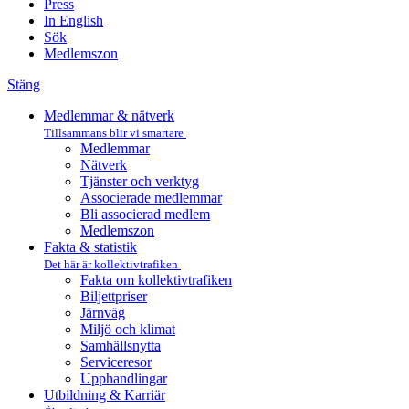
Press
In English
Sök
Medlemszon
Stäng
Medlemmar & nätverk
Tillsammans blir vi smartare
Medlemmar
Nätverk
Tjänster och verktyg
Associerade medlemmar
Bli associerad medlem
Medlemszon
Fakta & statistik
Det här är kollektivtrafiken
Fakta om kollektivtrafiken
Biljettpriser
Järnväg
Miljö och klimat
Samhällsnytta
Serviceresor
Upphandlingar
Utbildning & Karriär