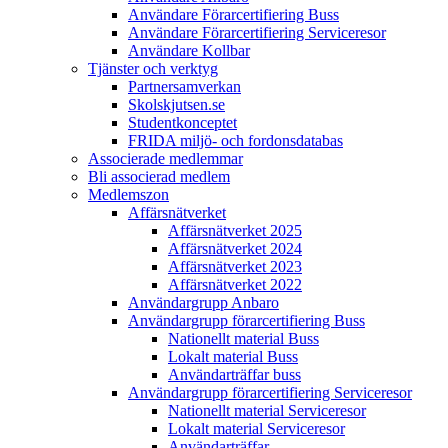
Användare Förarcertifiering Buss
Användare Förarcertifiering Serviceresor
Användare Koll­bar
Tjänster och verktyg
Partner­samverkan
Skolskjutsen.se
Studentkonceptet
FRIDA miljö- och fordonsdatabas
Associerade medlemmar
Bli associerad medlem
Medlemszon
Affärs­nätverket
Affärs­nätverket 2025
Affärs­nätverket 2024
Affärs­nätverket 2023
Affärs­nätverket 2022
Användargrupp Anbaro
Användargrupp förarcertifiering Buss
Nationellt material Buss
Lokalt material Buss
Användarträffar buss
Användargrupp förarcertifiering Serviceresor
Nationellt material Serviceresor
Lokalt material Serviceresor
Användarträffar