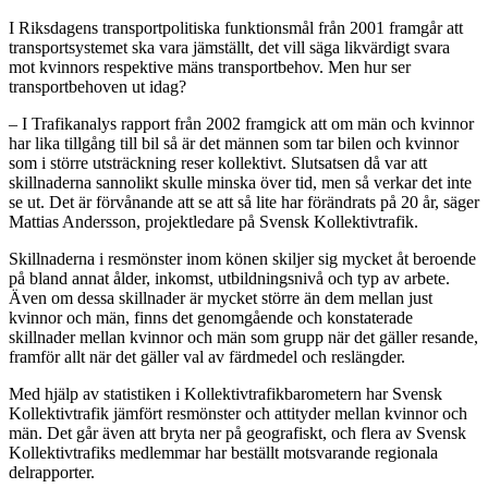
I Riksdagens transportpolitiska funktionsmål från 2001 framgår att
transportsystemet ska vara jämställt, det vill säga likvärdigt svara
mot kvinnors respektive mäns transportbehov. Men hur ser
transportbehoven ut idag?
– I Trafikanalys rapport från 2002 framgick att om män och kvinnor
har lika tillgång till bil så är det männen som tar bilen och kvinnor
som i större utsträckning reser kollektivt. Slutsatsen då var att
skillnaderna sannolikt skulle minska över tid, men så verkar det inte
se ut. Det är förvånande att se att så lite har förändrats på 20 år, säger
Mattias Andersson, projektledare på Svensk Kollektivtrafik.
Skillnaderna i resmönster inom könen skiljer sig mycket åt beroende
på bland annat ålder, inkomst, utbildningsnivå och typ av arbete.
Även om dessa skillnader är mycket större än dem mellan just
kvinnor och män, finns det genomgående och konstaterade
skillnader mellan kvinnor och män som grupp när det gäller resande,
framför allt när det gäller val av färdmedel och reslängder.
Med hjälp av statistiken i Kollektivtrafikbarometern har Svensk
Kollektivtrafik jämfört resmönster och attityder mellan kvinnor och
män. Det går även att bryta ner på geografiskt, och flera av Svensk
Kollektivtrafiks medlemmar har beställt motsvarande regionala
delrapporter.