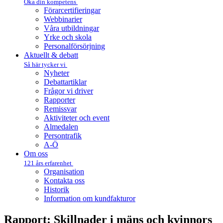
Öka din kompetens
Förarcertifieringar
Webbinarier
Våra utbildningar
Yrke och skola
Personalförsörjning
Aktuellt & debatt
Så här tycker vi
Nyheter
Debattartiklar
Frågor vi driver
Rapporter
Remissvar
Aktiviteter och event
Almedalen
Persontrafik
A-Ö
Om oss
121 års erfarenhet
Organisation
Kontakta oss
Historik
Information om kundfakturor
Rapport: Skillnader i mäns och kvinnors