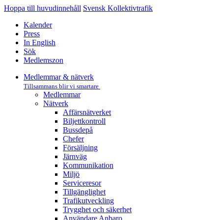
Hoppa till huvudinnehåll
Svensk Kollektivtrafik
Kalender
Press
In English
Sök
Medlemszon
Medlemmar & nätverk
Tillsammans blir vi smartare
Medlemmar
Nätverk
Affärs­nätverket
Biljettkontroll­
Bussdepå­
Chefer
Försäljning
Järnväg
Kommunikation
Miljö­
Serviceresor
Tillgänglighet
Trafikutveckling
Trygghet och säkerhet
Användare Anbaro