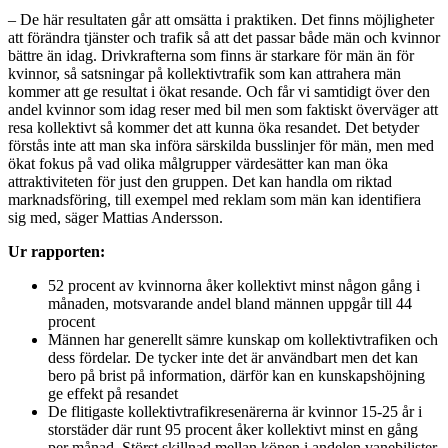
– De här resultaten går att omsätta i praktiken. Det finns möjligheter
att förändra tjänster och trafik så att det passar både män och kvinnor
bättre än idag. Drivkrafterna som finns är starkare för män än för
kvinnor, så satsningar på kollektivtrafik som kan attrahera män
kommer att ge resultat i ökat resande. Och får vi samtidigt över den
andel kvinnor som idag reser med bil men som faktiskt överväger att
resa kollektivt så kommer det att kunna öka resandet. Det betyder
förstås inte att man ska införa särskilda busslinjer för män, men med
ökat fokus på vad olika målgrupper värdesätter kan man öka
attraktiviteten för just den gruppen. Det kan handla om riktad
marknadsföring, till exempel med reklam som män kan identifiera
sig med, säger Mattias Andersson.
Ur rapporten:
52 procent av kvinnorna åker kollektivt minst någon gång i
månaden, motsvarande andel bland männen uppgår till 44
procent
Männen har generellt sämre kunskap om kollektivtrafiken och
dess fördelar. De tycker inte det är användbart men det kan
bero på brist på information, därför kan en kunskapshöjning
ge effekt på resandet
De flitigaste kollektivtrafikresenärerna är kvinnor 15-25 år i
storstäder där runt 95 procent åker kollektivt minst en gång
per månad. Störst skillnad mellan könen i andelen vanebilister