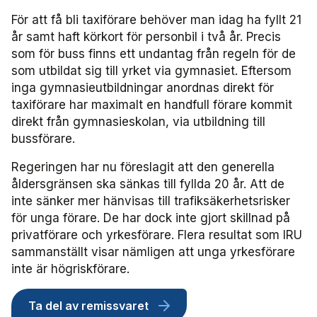
Frågor vi driver
Försäljning
FRIDA miljö- och fordonsdatabas
Affärs­nätverket
Kontakta oss
För att få bli taxiförare behöver man idag ha fyllt 21
Serviceresor
Medlemszon
Personalförsörjning
år samt haft körkort för personbil i två år. Precis
Rapporter
Järnväg
Affärs­nätverket 2025
Användargrupp Anbaro
som för buss finns ett undantag från regeln för de
Historik
Upphandlingar
som utbildat sig till yrket via gymnasiet. Eftersom
Attraktivare kollektivtrafik­bransch
Stäng
Remissvar
Kollektivtrafikens bidrag till transportsektorns klimatmål
Kommunikation
Affärs­nätverket 2024
Användargrupp förarcertifiering Buss
inga gymnasieutbildningar anordnas direkt för
Information om kundfakturor
taxiförare har maximalt en handfull förare kommit
Aktiviteter och event
Miljö­
direkt från gymnasieskolan, via utbildning till
Affärs­nätverket 2023
Nationellt material Buss
Användargrupp förarcertifiering Serviceresor
bussförare.
Almedalen
Serviceresor
Affärs­nätverket 2022
Lokalt material Buss
Nationellt material Serviceresor
Användargrupp Kollbar
Regeringen har nu föreslagit att den generella
åldersgränsen ska sänkas till fyllda 20 år. Att de
Persontrafik
Tillgänglighet
Användarträffar buss
Lokalt material Serviceresor
Biljettkontroll­nätverket
inte sänker mer hänvisas till trafiksäkerhetsrisker
för unga förare. De har dock inte gjort skillnad på
Trafikutveckling
A-Ö
Användarträffar
Biljettkontroll­nätverket 2026
Bussdepå­nätverket
privatförare och yrkesförare. Flera resultat som IRU
sammanställt visar nämligen att unga yrkesförare
Trygghet och säkerhet
inte är högriskförare.
Biljettkontroll­nätverket 2025
Bussdepå­nätverket 2025
Chefs­nätverket
Användare Anbaro
Ta del av remissvaret
Biljettkontroll­nätverket 2024
Bussdepå­nätverket 2024
Chefs­nätverket 2023
Försäljnings­nätverket