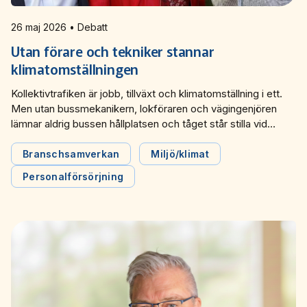
Miljö­nätverket 2022
Tillgänglighets­nätverket 2025
Trafikutvecklar­nätverket 2026
Trygghets­nätverket
26 maj 2026 • Debatt
Tillgänglighets­nätverket 2024
Trafikutvecklar­nätverket 2025
Trygghets­nätverket 2026
Utan förare och tekniker stannar
klimatomställningen
Tillgänglighets­nätverket 2023
Trafikutvecklar­nätverket 2024
Trygghets­nätverket 2025
Kollektivtrafiken är jobb, tillväxt och klimatomställning i ett.
Men utan bussmekanikern, lokföraren och vägingenjören
Tillgänglighets­nätverket 2022
Trafikutvecklar­nätverket 2023
Trygghets­nätverket 2024
lämnar aldrig bussen hållplatsen och tåget står stilla vid
perrongen. Det behövs en kompetensförsörjningsstrategi
Trafikutvecklar­nätverket 2022
Trygghets­nätverket 2023
för att vända utvecklingen, skriver Svensk Kollektivtrafik,
Branschsamverkan
Miljö/klimat
Sveriges Bussföretag, Tågföretagen i en debattartikel i
Personalförsörjning
Trygghets­nätverket 2022
Dagens Samhälle.