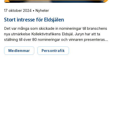
17 oktober 2024 • Nyheter
Stort intresse för Eldsjälen
Det var många som skickade in nomineringar till branschens
nya utmärkelse Kollektivtrafikens Eldsjäl. Juryn har att ta
ställning till över 80 nomineringar och vinnaren presenteras
på Persontrafik. Syftet med utmärkelsen är att lyfta de
personer som inte alltid syns som frontfigurer. Det kan vara
Medlemmar
Persontrafik
en person som arbetar med tjänster som sällan
uppmärksammas eller får uppskattning […]