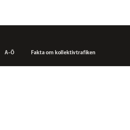
A-Ö
Fakta om kollektivtrafiken
Frågor vi driver
Kontakta oss
RSS-flöden
Integritetspolicy
Svensk Kollektivtrafik