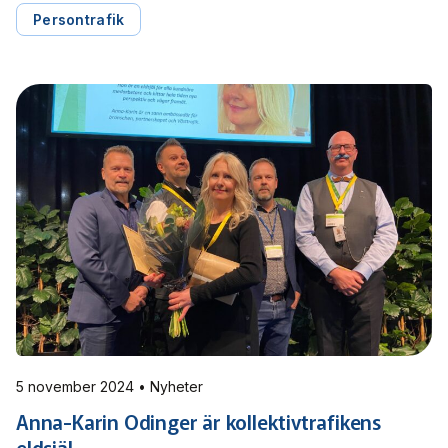
Ingå och Mattias Andersson. priset hedrade tre framstående
Persontrafik
examensarbeten som bidrar med värdefull kunskap om att
mäta kollektivtrafikens konkurrenskraft, skapa hållbara
städer genom förtätning och […]
5 november 2024 • Nyheter
Anna-Karin Odinger är kollektivtrafikens
eldsjäl