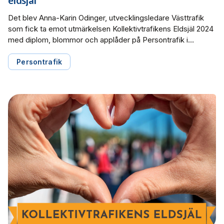
Det blev Anna-Karin Odinger, utvecklingsledare Västtrafik
som fick ta emot utmärkelsen Kollektivtrafikens Eldsjäl 2024
med diplom, blommor och applåder på Persontrafik i
Göteborg den 5 november. Juryn motivering lyder: Anna-
Karin har med sin energi och engagemang inspirerat hela
Persontrafik
branschen i arbetet med att behålla och attrahera nya förare.
Hon är en eldsjäl för alla kundnära medarbetare […]