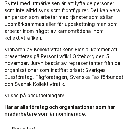
Frågor vi driver
Syftet med utmärkelsen är att lyfta de personer
Försäljning
FRIDA miljö- och fordonsdatabas
Affärs­nätverket
Kontakta oss
Serviceresor
som inte alltid syns som frontfigurer. Det kan vara
Medlemszon
Personalförsörjning
en person som arbetar med tjänster som sällan
Rapporter
Järnväg
Affärs­nätverket 2025
Användargrupp Anbaro
Historik
uppmärksammas eller får uppskattning men som
Upphandlingar
Attraktivare kollektivtrafik­bransch
arbetar inom något av kärnområdena inom
Stäng
Remissvar
Kollektivtrafikens bidrag till transportsektorns klimatmål
Kommunikation
Affärs­nätverket 2024
Användargrupp förarcertifiering Buss
Information om kundfakturor
kollektivtrafiken.
Aktiviteter och event
Miljö­
Vinnaren av Kollektivtrafikens Eldsjäl kommer att
Affärs­nätverket 2023
Nationellt material Buss
Användargrupp förarcertifiering Serviceresor
presenteras på Persontrafik i Göteborg den 5
november. Juryn består av representanter från de
Almedalen
Serviceresor
Affärs­nätverket 2022
Lokalt material Buss
Nationellt material Serviceresor
Användargrupp Kollbar
organisationer som instiftat priset; Sveriges
Bussföretag, Tågföretagen, Svenska Taxiförbundet
Persontrafik
Tillgänglighet
Användarträffar buss
Lokalt material Serviceresor
Biljettkontroll­nätverket
och Svensk Kollektivtrafik.
Trafikutveckling
A-Ö
Användarträffar
Biljettkontroll­nätverket 2026
Bussdepå­nätverket
Vi ses på prisutdelningen!
Här är alla företag och organisationer som har
Trygghet och säkerhet
Biljettkontroll­nätverket 2025
Bussdepå­nätverket 2025
Chefs­nätverket
medarbetare som är nominerade
.
Användare Anbaro
Biljettkontroll­nätverket 2024
Bussdepå­nätverket 2024
Chefs­nätverket 2023
Försäljnings­nätverket