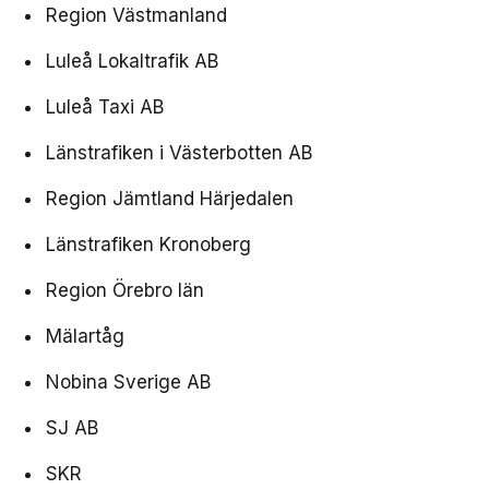
Miljö­nätverket 2022
Tillgänglighets­nätverket 2025
Trafikutvecklar­nätverket 2026
Trygghets­nätverket
Region Västmanland
Luleå Lokaltrafik AB
Tillgänglighets­nätverket 2024
Trafikutvecklar­nätverket 2025
Trygghets­nätverket 2026
Luleå Taxi AB
Tillgänglighets­nätverket 2023
Trafikutvecklar­nätverket 2024
Trygghets­nätverket 2025
Länstrafiken i Västerbotten AB
Tillgänglighets­nätverket 2022
Trafikutvecklar­nätverket 2023
Trygghets­nätverket 2024
Region Jämtland Härjedalen
Trafikutvecklar­nätverket 2022
Trygghets­nätverket 2023
Länstrafiken Kronoberg
Trygghets­nätverket 2022
Region Örebro län
Mälartåg
Nobina Sverige AB
SJ AB
SKR