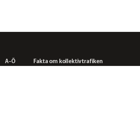
A-Ö
Fakta om kollektivtrafiken
Frågor vi driver
Kontakta oss
RSS-flöden
Integritetspolicy
Svensk Kollektivtrafik