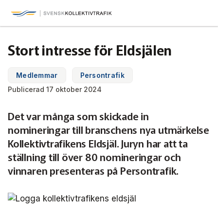
Svensk Kollektivtrafik
Hoppa
till
huvudinnehåll
Medlemmar & nätverk
Stort intresse för Eldsjälen
Tillsammans blir vi smartare
Fakta & statistik
Medlemmar
Medlemmar
Persontrafik
Det här är kollektivtrafiken
Publicerad 17 oktober 2024
Nätverk
Utbildning & Karriär
Fakta om kollektivtrafiken
Det var många som skickade in
Öka din kompetens
Tjänster och verktyg
Affärs­nätverket
nomineringar till branschens nya utmärkelse
Biljettpriser
Aktuellt & debatt
Förarcertifieringar
Kollektivtrafikens Eldsjäl. Juryn har att ta
Så här tycker vi
Associerade medlemmar
Biljettkontroll­
Partner­samverkan
ställning till över 80 nomineringar och
Järnväg
Webbinarier
Om oss
vinnaren presenteras på Persontrafik.
Nyheter
Bussdepå­
Bli associerad medlem
Skolskjutsen.se
121 års erfarenhet
Miljö och klimat
Våra utbildningar
Debattartiklar
Chefer
Studentkonceptet
Medlemszon
Organisation
Samhällsnytta
Kalender
Press
In English
Sök
Yrke och skola