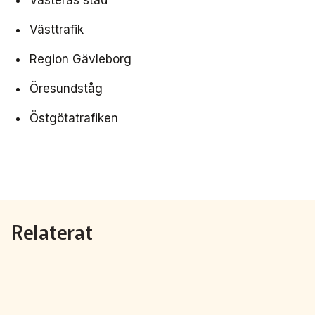
Västerås stad
Västtrafik
Region Gävleborg
Öresundståg
Östgötatrafiken
Relaterat