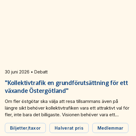
30 juni 2026 • Debatt
"Kollektivtrafik en grundförutsättning för ett
växande Östergötland"
Om fler östgötar ska välja att resa tillsammans även på
längre sikt behöver kollektivtrafiken vara ett attraktivt val för
fler, inte bara det billigaste. Visionen behöver vara ett
samhälle där normen är att resa hållbart tillsammans, skriver
Östgötatrafiken i en debattartikel i Östgöta
Biljetter/taxor
Halverat pris
Medlemmar
Correspondenten.