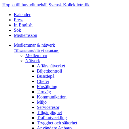
Hoppa till huvudinnehåll
Svensk Kollektivtrafik
Kalender
Press
In English
Sök
Medlemszon
Medlemmar & nätverk
Tillsammans blir vi smartare
Medlemmar
Nätverk
Affärs­nätverket
Biljettkontroll­
Bussdepå­
Chefer
Försäljning
Järnväg
Kommunikation
Miljö­
Serviceresor
Tillgänglighet
Trafikutveckling
Trygghet och säkerhet
Användare Anbaro