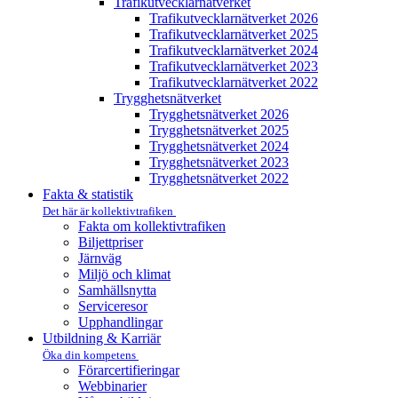
Trafikutvecklar­nätverket
Trafikutvecklar­nätverket 2026
Trafikutvecklar­nätverket 2025
Trafikutvecklar­nätverket 2024
Trafikutvecklar­nätverket 2023
Trafikutvecklar­nätverket 2022
Trygghets­nätverket
Trygghets­nätverket 2026
Trygghets­nätverket 2025
Trygghets­nätverket 2024
Trygghets­nätverket 2023
Trygghets­nätverket 2022
Fakta & statistik
Det här är kollektivtrafiken
Fakta om kollektivtrafiken
Biljettpriser
Järnväg
Miljö och klimat
Samhällsnytta
Serviceresor
Upphandlingar
Utbildning & Karriär
Öka din kompetens
Förarcertifieringar
Webbinarier