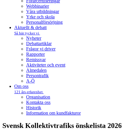
Förarcertifieringar
Webbinarier
Våra utbildningar
Yrke och skola
Personalförsörjning
Aktuellt & debatt
Så här tycker vi
Nyheter
Debattartiklar
Frågor vi driver
Rapporter
Remissvar
Aktiviteter och event
Almedalen
Persontrafik
A-Ö
Om oss
121 års erfarenhet
Organisation
Kontakta oss
Historik
Information om kundfakturor
Svensk Kollektivtrafiks önskelista 2026