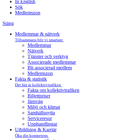
In English
Sök
Medlemszon
Stäng
Medlemmar & nätverk
Tillsammans blir vi smartare
Medlemmar
Nätverk
Tjänster och verktyg
Associerade medlemmar
Bli associerad medlem
Medlemszon
Fakta & statistik
Det här är kollektivtrafiken
Fakta om kollektivtrafiken
Biljettpriser
Järnväg
Miljö och klimat
Samhällsnytta
Serviceresor
Upphandlingar
Utbildning & Karriär
Öka din kompetens