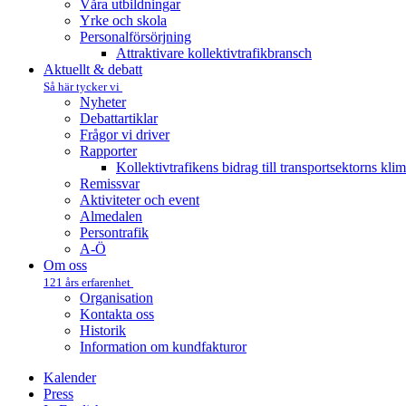
Våra utbildningar
Yrke och skola
Personalförsörjning
Attraktivare kollektivtrafik­bransch
Aktuellt & debatt
Så här tycker vi
Nyheter
Debattartiklar
Frågor vi driver
Rapporter
Kollektivtrafikens bidrag till transportsektorns kli
Remissvar
Aktiviteter och event
Almedalen
Persontrafik
A-Ö
Om oss
121 års erfarenhet
Organisation
Kontakta oss
Historik
Information om kundfakturor
Kalender
Press