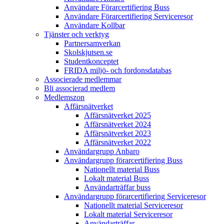
Användare Förarcertifiering Buss
Användare Förarcertifiering Serviceresor
Användare Koll­bar
Tjänster och verktyg
Partner­samverkan
Skolskjutsen.se
Studentkonceptet
FRIDA miljö- och fordonsdatabas
Associerade medlemmar
Bli associerad medlem
Medlemszon
Affärs­nätverket
Affärs­nätverket 2025
Affärs­nätverket 2024
Affärs­nätverket 2023
Affärs­nätverket 2022
Användargrupp Anbaro
Användargrupp förarcertifiering Buss
Nationellt material Buss
Lokalt material Buss
Användarträffar buss
Användargrupp förarcertifiering Serviceresor
Nationellt material Serviceresor
Lokalt material Serviceresor
Användarträffar