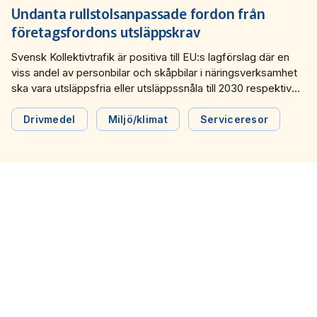
Undanta rullstolsanpassade fordon från
företagsfordons utsläppskrav
Svensk Kollektivtrafik är positiva till EU:s lagförslag där en
viss andel av personbilar och skåpbilar i näringsverksamhet
ska vara utsläppsfria eller utsläppssnåla till 2030 respektive
2035. Men det behövs ett undantag från kraven för
rullstolsanpassade fordon som är ofta specialanpassade
Drivmedel
Miljö/klimat
Serviceresor
och det finns väldigt få tillverkare av elektrifierade
specialfordon.