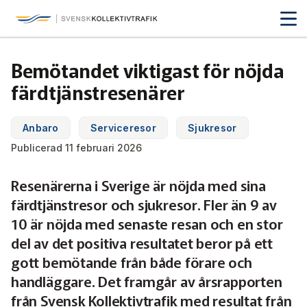
Svensk Kollektivtrafik
Hoppa
till
huvudinnehåll
Medlemmar & nätverk
Bemötandet viktigast för nöjda
Tillsammans blir vi smartare
färdtjänstresenärer
Fakta & statistik
Medlemmar
Det här är kollektivtrafiken
Anbaro
Serviceresor
Sjukresor
Nätverk
Utbildning & Karriär
Fakta om kollektivtrafiken
Publicerad 11 februari 2026
Öka din kompetens
Tjänster och verktyg
Affärs­nätverket
Resenärerna i Sverige är nöjda med sina
Biljettpriser
Aktuellt & debatt
Förarcertifieringar
färdtjänstresor och sjukresor. Fler än 9 av
Så här tycker vi
Associerade medlemmar
Biljettkontroll­
Partner­samverkan
Järnväg
10 är nöjda med senaste resan och en stor
Webbinarier
Om oss
del av det positiva resultatet beror på ett
Nyheter
Bussdepå­
Bli associerad medlem
Skolskjutsen.se
121 års erfarenhet
Miljö och klimat
gott bemötande från både förare och
Våra utbildningar
Debattartiklar
handläggare. Det framgår av årsrapporten
Chefer
Studentkonceptet
Medlemszon
Organisation
Samhällsnytta
från Svensk Kollektivtrafik med resultat från
Kalender
Press
In English
Sök
Yrke och skola