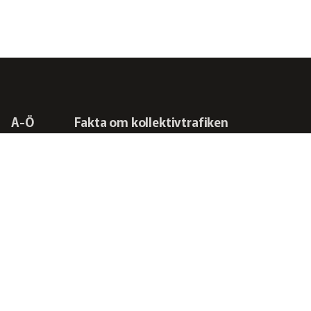
A-Ö
Fakta om kollektivtrafiken
Frågor vi driver
Kontakta oss
RSS-flöden
Integritetspolicy
Svensk Kollektivtrafik