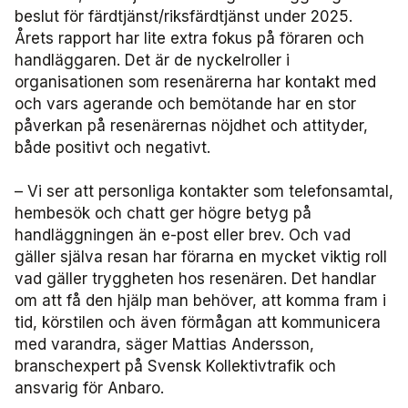
beslut för färdtjänst/riksfärdtjänst under 2025.
Användare Förarcertifiering Buss
Biljettkontroll­nätverket 2023
Bussdepå­nätverket 2023
Chefs­nätverket 2022
Försäljnings­nätverket 2025
Järnvägs­nätverket
Årets rapport har lite extra fokus på föraren och
handläggaren. Det är de nyckelroller i
Användare Förarcertifiering Serviceresor
organisationen som resenärerna har kontakt med
Biljettkontroll­nätverket 2022
Bussdepå­nätverket 2022
Försäljnings­nätverket 2024
Kommunikations­nätverket
och vars agerande och bemötande har en stor
påverkan på resenärernas nöjdhet och attityder,
Användare Koll­bar
Försäljnings­nätverket 2023
Kommunikations­nätverket 2026
Nätverket Serviceresor
både positivt och negativt.
Försäljnings­nätverket 2022
Kommunikations­nätverket 2025
Serviceresor 2026
Miljö­nätverket
– Vi ser att personliga kontakter som telefonsamtal,
hembesök och chatt ger högre betyg på
Kommunikations­nätverket 2024
Serviceresor 2025
Miljö­nätverket 2026
Samverkans­forum Kris och beredskap
handläggningen än e-post eller brev. Och vad
gäller själva resan har förarna en mycket viktig roll
Kommunikations­nätverket 2023
Serviceresor 2024
Miljö­nätverket 2025
Kris och beredskap 2026
Samverkans­forum Skolskjuts
vad gäller tryggheten hos resenären. Det handlar
om att få den hjälp man behöver, att komma fram i
Kommunikations­nätverket 2022
Serviceresor 2023
Miljö­nätverket 2024
Skolskjuts 2025
Tillgänglighets­nätverket
tid, körstilen och även förmågan att kommunicera
med varandra, säger Mattias Andersson,
branschexpert på Svensk Kollektivtrafik och
Serviceresor 2022
Miljö­nätverket 2023
Tillgänglighets­nätverket 2026
Trafikutvecklar­nätverket
ansvarig för Anbaro.