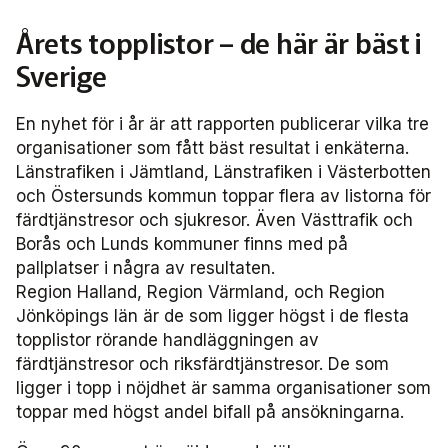
Miljö­nätverket 2022
Tillgänglighets­nätverket 2025
Trafikutvecklar­nätverket 2026
Trygghets­nätverket
Årets topplistor – de här är bäst i
Tillgänglighets­nätverket 2024
Trafikutvecklar­nätverket 2025
Trygghets­nätverket 2026
Sverige
Tillgänglighets­nätverket 2023
Trafikutvecklar­nätverket 2024
Trygghets­nätverket 2025
En nyhet för i år är att rapporten publicerar vilka tre
organisationer som fått bäst resultat i enkäterna.
Tillgänglighets­nätverket 2022
Trafikutvecklar­nätverket 2023
Trygghets­nätverket 2024
Länstrafiken i Jämtland, Länstrafiken i Västerbotten
och Östersunds kommun toppar flera av listorna för
Trafikutvecklar­nätverket 2022
Trygghets­nätverket 2023
färdtjänstresor och sjukresor. Även Västtrafik och
Borås och Lunds kommuner finns med på
Trygghets­nätverket 2022
pallplatser i några av resultaten.
Region Halland, Region Värmland, och Region
Jönköpings län är de som ligger högst i de flesta
topplistor rörande handläggningen av
färdtjänstresor och riksfärdtjänstresor. De som
ligger i topp i nöjdhet är samma organisationer som
toppar med högst andel bifall på ansökningarna.