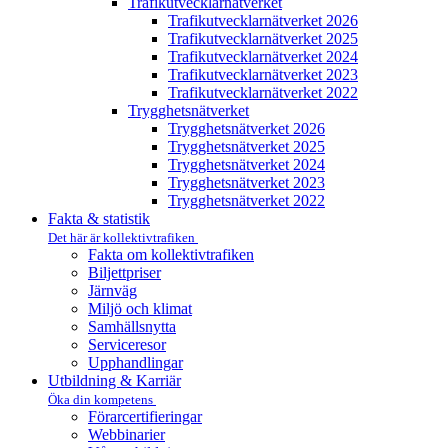
Trafikutvecklar­nätverket
Trafikutvecklar­nätverket 2026
Trafikutvecklar­nätverket 2025
Trafikutvecklar­nätverket 2024
Trafikutvecklar­nätverket 2023
Trafikutvecklar­nätverket 2022
Trygghets­nätverket
Trygghets­nätverket 2026
Trygghets­nätverket 2025
Trygghets­nätverket 2024
Trygghets­nätverket 2023
Trygghets­nätverket 2022
Fakta & statistik
Det här är kollektivtrafiken
Fakta om kollektivtrafiken
Biljettpriser
Järnväg
Miljö och klimat
Samhällsnytta
Serviceresor
Upphandlingar
Utbildning & Karriär
Öka din kompetens
Förarcertifieringar
Webbinarier