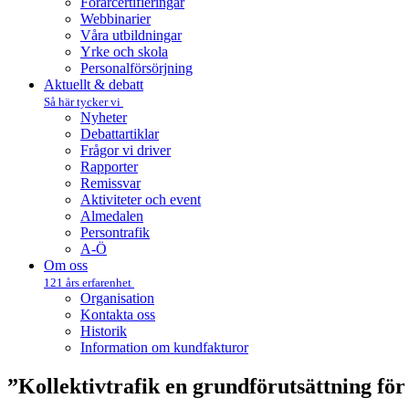
Förarcertifieringar
Webbinarier
Våra utbildningar
Yrke och skola
Personalförsörjning
Aktuellt & debatt
Så här tycker vi
Nyheter
Debattartiklar
Frågor vi driver
Rapporter
Remissvar
Aktiviteter och event
Almedalen
Persontrafik
A-Ö
Om oss
121 års erfarenhet
Organisation
Kontakta oss
Historik
Information om kundfakturor
”Kollektivtrafik en grundförutsättning fö