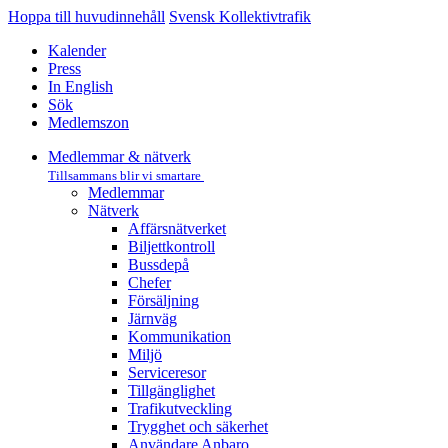
Hoppa till huvudinnehåll
Svensk Kollektivtrafik
Kalender
Press
In English
Sök
Medlemszon
Medlemmar & nätverk
Tillsammans blir vi smartare
Medlemmar
Nätverk
Affärs­nätverket
Biljettkontroll­
Bussdepå­
Chefer
Försäljning
Järnväg
Kommunikation
Miljö­
Serviceresor
Tillgänglighet
Trafikutveckling
Trygghet och säkerhet
Användare Anbaro