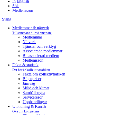
In English
Sök
Medlemszon
Stäng
Medlemmar & nätverk
Tillsammans blir vi smartare
Medlemmar
Nätverk
Tjänster och verktyg
Associerade medlemmar
Bli associerad medlem
Medlemszon
Fakta & statistik
Det här är kollektivtrafiken
Fakta om kollektivtrafiken
Biljettpriser
Järnväg
Miljö och klimat
Samhällsnytta
Serviceresor
Upphandlingar
Utbildning & Karriär
Öka din kompetens