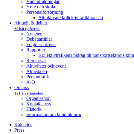
Våra utbildningar
Yrke och skola
Personalförsörjning
Attraktivare kollektivtrafik­bransch
Aktuellt & debatt
Så här tycker vi
Nyheter
Debattartiklar
Frågor vi driver
Rapporter
Kollektivtrafikens bidrag till transportsektorns kli
Remissvar
Aktiviteter och event
Almedalen
Persontrafik
A-Ö
Om oss
121 års erfarenhet
Organisation
Kontakta oss
Historik
Information om kundfakturor
Kalender
Press