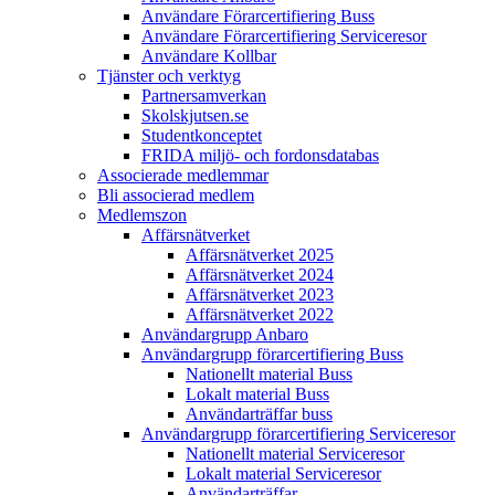
Användare Förarcertifiering Buss
Användare Förarcertifiering Serviceresor
Användare Koll­bar
Tjänster och verktyg
Partner­samverkan
Skolskjutsen.se
Studentkonceptet
FRIDA miljö- och fordonsdatabas
Associerade medlemmar
Bli associerad medlem
Medlemszon
Affärs­nätverket
Affärs­nätverket 2025
Affärs­nätverket 2024
Affärs­nätverket 2023
Affärs­nätverket 2022
Användargrupp Anbaro
Användargrupp förarcertifiering Buss
Nationellt material Buss
Lokalt material Buss
Användarträffar buss
Användargrupp förarcertifiering Serviceresor
Nationellt material Serviceresor
Lokalt material Serviceresor
Användarträffar