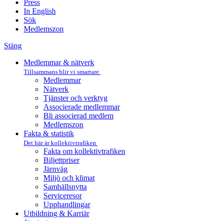
Press
In English
Sök
Medlemszon
Stäng
Medlemmar & nätverk
Tillsammans blir vi smartare
Medlemmar
Nätverk
Tjänster och verktyg
Associerade medlemmar
Bli associerad medlem
Medlemszon
Fakta & statistik
Det här är kollektivtrafiken
Fakta om kollektivtrafiken
Biljettpriser
Järnväg
Miljö och klimat
Samhällsnytta
Serviceresor
Upphandlingar
Utbildning & Karriär