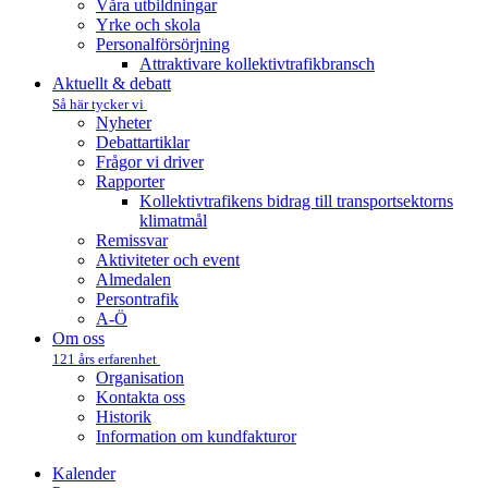
Våra utbildningar
Yrke och skola
Personalförsörjning
Attraktivare kollektivtrafik­bransch
Aktuellt & debatt
Så här tycker vi
Nyheter
Debattartiklar
Frågor vi driver
Rapporter
Kollektivtrafikens bidrag till transportsektorns
klimatmål
Remissvar
Aktiviteter och event
Almedalen
Persontrafik
A-Ö
Om oss
121 års erfarenhet
Organisation
Kontakta oss
Historik
Information om kundfakturor
Kalender