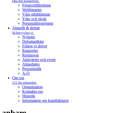
Öka din kompetens
Förarcertifieringar
Webbinarier
Våra utbildningar
Yrke och skola
Personalförsörjning
Aktuellt & debatt
Så här tycker vi
Nyheter
Debattartiklar
Frågor vi driver
Rapporter
Remissvar
Aktiviteter och event
Almedalen
Persontrafik
A-Ö
Om oss
121 års erfarenhet
Organisation
Kontakta oss
Historik
Information om kundfakturor
anbaro