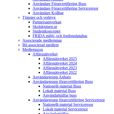
Användare Förarcertifiering Buss
Användare Förarcertifiering Serviceresor
Användare Koll­bar
Tjänster och verktyg
Partner­samverkan
Skolskjutsen.se
Studentkonceptet
FRIDA miljö- och fordonsdatabas
Associerade medlemmar
Bli associerad medlem
Medlemszon
Affärs­nätverket
Affärs­nätverket 2025
Affärs­nätverket 2024
Affärs­nätverket 2023
Affärs­nätverket 2022
Användargrupp Anbaro
Användargrupp förarcertifiering Buss
Nationellt material Buss
Lokalt material Buss
Användarträffar buss
Användargrupp förarcertifiering Serviceresor
Nationellt material Serviceresor
Lokalt material Serviceresor
Användarträffar