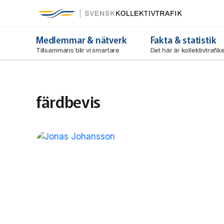
Svensk Kollektivtrafik
Hoppa
till
huvudinnehåll
Medlemmar & nätverk
Fakta & statistik
Tillsammans blir vi smartare
Det här är kollektivtrafi
färdbevis