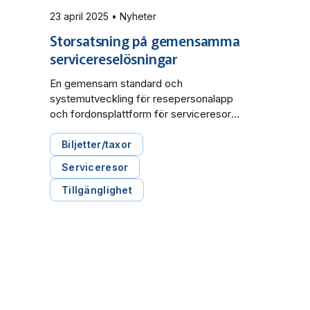
23 april 2025 • Nyheter
Storsatsning på gemensamma
servicereselösningar
En gemensam standard och
systemutveckling för resepersonalapp
och fordonsplattform för serviceresor i
hela landet är möjlig inom en snar
framtid. Vilka vill vara med? Nu pågår
Biljetter/taxor
processen för att starta upp samarbetet
Serviceresor
GeSys, som kan underlätta både för
RKM och resenärer.
Tillgänglighet