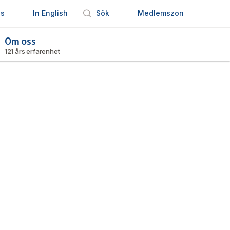
ss
In English
Sök
Medlemszon
Om oss
121 års erfarenhet