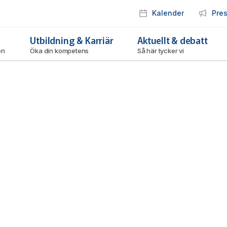
Kalender
Pre
Utbildning & Karriär
Aktuellt & debatt
ken
Öka din kompetens
Så här tycker vi