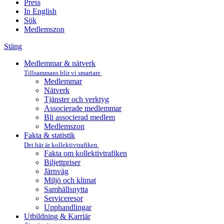
Press
In English
Sök
Medlemszon
Stäng
Medlemmar & nätverk
Tillsammans blir vi smartare
Medlemmar
Nätverk
Tjänster och verktyg
Associerade medlemmar
Bli associerad medlem
Medlemszon
Fakta & statistik
Det här är kollektivtrafiken
Fakta om kollektivtrafiken
Biljettpriser
Järnväg
Miljö och klimat
Samhällsnytta
Serviceresor
Upphandlingar
Utbildning & Karriär