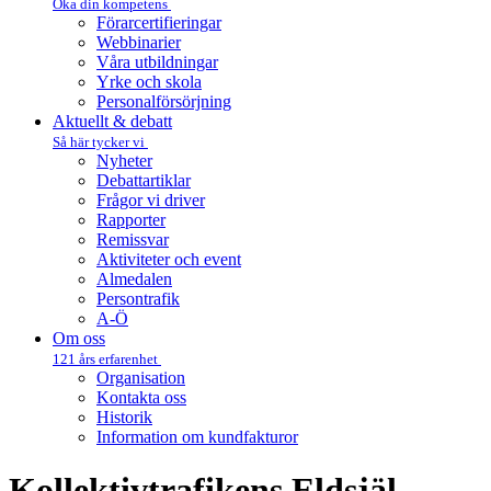
Öka din kompetens
Förarcertifieringar
Webbinarier
Våra utbildningar
Yrke och skola
Personalförsörjning
Aktuellt & debatt
Så här tycker vi
Nyheter
Debattartiklar
Frågor vi driver
Rapporter
Remissvar
Aktiviteter och event
Almedalen
Persontrafik
A-Ö
Om oss
121 års erfarenhet
Organisation
Kontakta oss
Historik
Information om kundfakturor
Kollektivtrafikens Eldsjäl