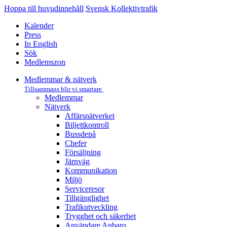
Hoppa till huvudinnehåll
Svensk Kollektivtrafik
Kalender
Press
In English
Sök
Medlemszon
Medlemmar & nätverk
Tillsammans blir vi smartare
Medlemmar
Nätverk
Affärs­nätverket
Biljettkontroll­
Bussdepå­
Chefer
Försäljning
Järnväg
Kommunikation
Miljö­
Serviceresor
Tillgänglighet
Trafikutveckling
Trygghet och säkerhet
Användare Anbaro