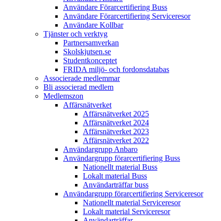
Användare Förarcertifiering Buss
Användare Förarcertifiering Serviceresor
Användare Koll­bar
Tjänster och verktyg
Partner­samverkan
Skolskjutsen.se
Studentkonceptet
FRIDA miljö- och fordonsdatabas
Associerade medlemmar
Bli associerad medlem
Medlemszon
Affärs­nätverket
Affärs­nätverket 2025
Affärs­nätverket 2024
Affärs­nätverket 2023
Affärs­nätverket 2022
Användargrupp Anbaro
Användargrupp förarcertifiering Buss
Nationellt material Buss
Lokalt material Buss
Användarträffar buss
Användargrupp förarcertifiering Serviceresor
Nationellt material Serviceresor
Lokalt material Serviceresor
Användarträffar