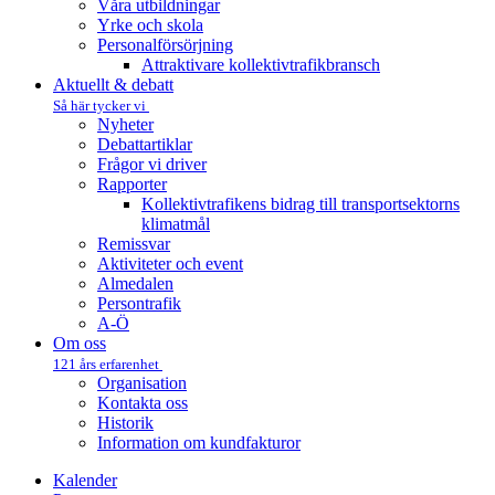
Våra utbildningar
Yrke och skola
Personalförsörjning
Attraktivare kollektivtrafik­bransch
Aktuellt & debatt
Så här tycker vi
Nyheter
Debattartiklar
Frågor vi driver
Rapporter
Kollektivtrafikens bidrag till transportsektorns
klimatmål
Remissvar
Aktiviteter och event
Almedalen
Persontrafik
A-Ö
Om oss
121 års erfarenhet
Organisation
Kontakta oss
Historik
Information om kundfakturor
Kalender