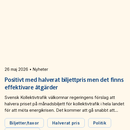
26 maj 2026 • Nyheter
Positivt med halverat biljettpris men det finns
effektivare åtgärder
Svensk Kollektivtrafik välkomnar regeringens förslag att
halvera priset på månadsbiljett för kollektivtrafik i hela landet
för att möta energikrisen. Det kommer att gå snabbt att
genomföra, underlätta för människor att resa till jobbet och
få stor betydelse för ekonomiskt utsatta grupper,
Biljetter/taxor
Halverat pris
Politik
exempelvis låginkomsttagare utan bil. Men det finns andra