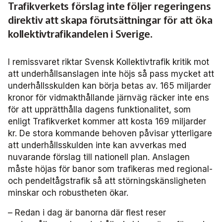
Trafikverkets förslag inte följer regeringens
Användare Förarcertifiering Buss
direktiv att skapa förutsättningar för att öka
Biljettkontroll­nätverket 2023
Bussdepå­nätverket 2023
Chefs­nätverket 2022
Försäljnings­nätverket 2025
Järnvägs­nätverket
kollektivtrafikandelen i Sverige.
Användare Förarcertifiering Serviceresor
Biljettkontroll­nätverket 2022
Bussdepå­nätverket 2022
Försäljnings­nätverket 2024
Kommunikations­nätverket
I remissvaret riktar Svensk Kollektivtrafik kritik mot
Användare Koll­bar
Försäljnings­nätverket 2023
Kommunikations­nätverket 2026
Nätverket Serviceresor
att underhållsanslagen inte höjs så pass mycket att
underhållsskulden kan börja betas av. 165 miljarder
Försäljnings­nätverket 2022
Kommunikations­nätverket 2025
Serviceresor 2026
Miljö­nätverket
kronor för vidmakthållande järnväg räcker inte ens
för att upprätthålla dagens funktionalitet, som
enligt Trafikverket kommer att kosta 169 miljarder
Kommunikations­nätverket 2024
Serviceresor 2025
Miljö­nätverket 2026
Samverkans­forum Kris och beredskap
kr. De stora kommande behoven påvisar ytterligare
att underhållsskulden inte kan avverkas med
Kommunikations­nätverket 2023
Serviceresor 2024
Miljö­nätverket 2025
Kris och beredskap 2026
Samverkans­forum Skolskjuts
nuvarande förslag till nationell plan. Anslagen
måste höjas för banor som trafikeras med regional-
Kommunikations­nätverket 2022
Serviceresor 2023
Miljö­nätverket 2024
Skolskjuts 2025
Tillgänglighets­nätverket
och pendeltågstrafik så att störningskänsligheten
minskar och robustheten ökar.
Serviceresor 2022
Miljö­nätverket 2023
Tillgänglighets­nätverket 2026
Trafikutvecklar­nätverket
– Redan i dag är banorna där flest reser