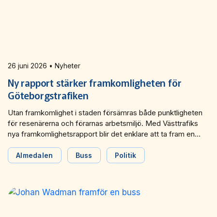
26 juni 2026 • Nyheter
Ny rapport stärker framkomligheten för
Göteborgstrafiken
Utan framkomlighet i staden försämras både punktligheten
för resenärerna och förarnas arbetsmiljö. Med Västtrafiks
nya framkomlighetsrapport blir det enklare att ta fram en
gemensam bild för hur framkomlighetsproblemen går att
lösa effektivare. De berättade Västtrafik om under ett
Almedalen
Buss
Politik
seminarium under Almedalsveckan.