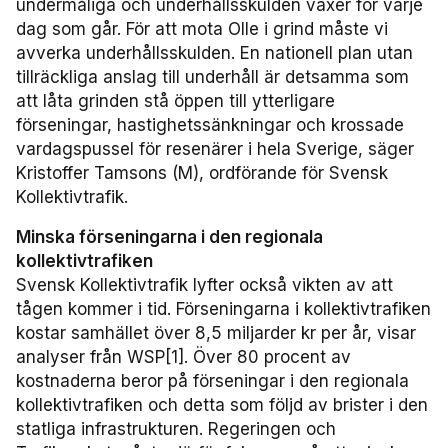
undermåliga och underhållsskulden växer för varje
Miljö­nätverket 2022
Tillgänglighets­nätverket 2025
Trafikutvecklar­nätverket 2026
Trygghets­nätverket
dag som går. För att mota Olle i grind måste vi
avverka underhållsskulden. En nationell plan utan
Tillgänglighets­nätverket 2024
Trafikutvecklar­nätverket 2025
Trygghets­nätverket 2026
tillräckliga anslag till underhåll är detsamma som
att låta grinden stå öppen till ytterligare
Tillgänglighets­nätverket 2023
Trafikutvecklar­nätverket 2024
Trygghets­nätverket 2025
förseningar, hastighetssänkningar och krossade
vardagspussel för resenärer i hela Sverige, säger
Tillgänglighets­nätverket 2022
Trafikutvecklar­nätverket 2023
Trygghets­nätverket 2024
Kristoffer Tamsons (M), ordförande för Svensk
Kollektivtrafik.
Trafikutvecklar­nätverket 2022
Trygghets­nätverket 2023
Minska förseningarna i den regionala
kollektivtrafiken
Trygghets­nätverket 2022
Svensk Kollektivtrafik lyfter också vikten av att
tågen kommer i tid. Förseningarna i kollektivtrafiken
kostar samhället över 8,5 miljarder kr per år, visar
analyser från WSP[1]. Över 80 procent av
kostnaderna beror på förseningar i den regionala
kollektivtrafiken och detta som följd av brister i den
statliga infrastrukturen. Regeringen och