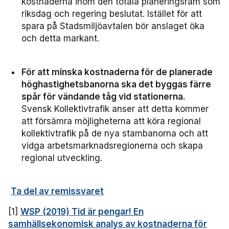
kostnaderna inom den totala planeringsram som
riksdag och regering beslutat. Istället för att
spara på Stadsmiljöavtalen bör anslaget öka
och detta markant.
För att minska kostnaderna för de planerade
höghastighetsbanorna ska det byggas färre
spår för vändande tåg vid stationerna.
Svensk Kollektivtrafik anser att detta kommer
att försämra möjligheterna att köra regional
kollektivtrafik på de nya stambanorna och att
vidga arbetsmarknadsregionerna och skapa
regional utveckling.
Ta del av remissvaret
[1]
WSP (2019) Tid är pengar! En
samhällsekonomisk analys av kostnaderna för