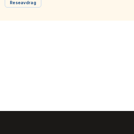
Reseavdrag
effektiva åtgärder att genomföra, som att […]