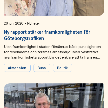
26 juni 2026 • Nyheter
Ny rapport stärker framkomligheten för
Göteborgstrafiken
Utan framkomlighet i staden försämras både punktligheten
för resenärerna och förarnas arbetsmiljö. Med Västtrafiks
nya framkomlighetsrapport blir det enklare att ta fram en
gemensam bild för hur framkomlighetsproblemen går att
lösa effektivare. De berättade Västtrafik om under ett
Almedalen
Buss
Politik
seminarium under Almedalsveckan.