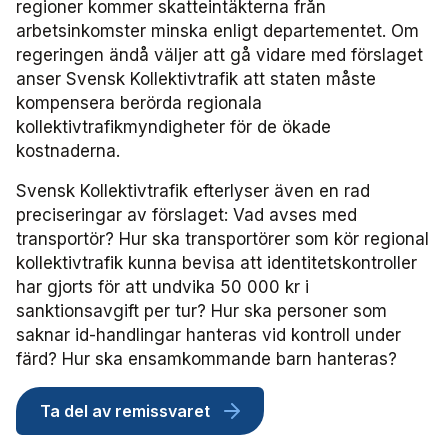
regioner kommer skatteintäkterna från
arbetsinkomster minska enligt departementet. Om
Användare Förarcertifiering Buss
Biljettkontroll­nätverket 2023
Bussdepå­nätverket 2023
Chefs­nätverket 2022
Försäljnings­nätverket 2025
Järnvägs­nätverket
regeringen ändå väljer att gå vidare med förslaget
anser Svensk Kollektivtrafik att staten måste
Användare Förarcertifiering Serviceresor
Biljettkontroll­nätverket 2022
Bussdepå­nätverket 2022
Försäljnings­nätverket 2024
Kommunikations­nätverket
kompensera berörda regionala
kollektivtrafikmyndigheter för de ökade
Användare Koll­bar
Försäljnings­nätverket 2023
Kommunikations­nätverket 2026
Nätverket Serviceresor
kostnaderna.
Svensk Kollektivtrafik efterlyser även en rad
Försäljnings­nätverket 2022
Kommunikations­nätverket 2025
Serviceresor 2026
Miljö­nätverket
preciseringar av förslaget: Vad avses med
transportör? Hur ska transportörer som kör regional
Kommunikations­nätverket 2024
Serviceresor 2025
Miljö­nätverket 2026
Samverkans­forum Kris och beredskap
kollektivtrafik kunna bevisa att identitetskontroller
har gjorts för att undvika 50 000 kr i
Kommunikations­nätverket 2023
Serviceresor 2024
Miljö­nätverket 2025
Kris och beredskap 2026
Samverkans­forum Skolskjuts
sanktionsavgift per tur? Hur ska personer som
saknar id-handlingar hanteras vid kontroll under
Kommunikations­nätverket 2022
Serviceresor 2023
Miljö­nätverket 2024
Skolskjuts 2025
Tillgänglighets­nätverket
färd? Hur ska ensamkommande barn hanteras?
Serviceresor 2022
Miljö­nätverket 2023
Tillgänglighets­nätverket 2026
Trafikutvecklar­nätverket
Ta del av remissvaret