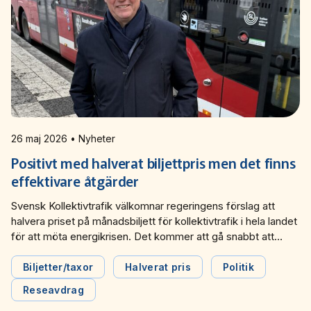
26 maj 2026 • Nyheter
Positivt med halverat biljettpris men det finns
effektivare åtgärder
Svensk Kollektivtrafik välkomnar regeringens förslag att
halvera priset på månadsbiljett för kollektivtrafik i hela landet
för att möta energikrisen. Det kommer att gå snabbt att
genomföra, underlätta för människor att resa till jobbet och
få stor betydelse för ekonomiskt utsatta grupper,
Biljetter/taxor
Halverat pris
Politik
exempelvis låginkomsttagare utan bil. Men det finns andra
Reseavdrag
effektiva åtgärder att genomföra, som att […]