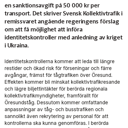
Frågor vi driver
en sanktionsavgift på 50 000 kr per
Försäljning
FRIDA miljö- och fordonsdatabas
Affärs­nätverket
Kontakta oss
Serviceresor
transport. Det skriver Svensk Kollektivtrafik i
Medlemszon
Personalförsörjning
Rapporter
Järnväg
remissvaret angående regeringens förslag
Affärs­nätverket 2025
Användargrupp Anbaro
Historik
Upphandlingar
om att få möjlighet att införa
Attraktivare kollektivtrafik­bransch
Stäng
Remissvar
Kollektivtrafikens bidrag till transportsektorns klimatmål
Kommunikation
Affärs­nätverket 2024
Användargrupp förarcertifiering Buss
identitetskontroller med anledning av kriget
Information om kundfakturor
i Ukraina.
Aktiviteter och event
Miljö­
Affärs­nätverket 2023
Nationellt material Buss
Användargrupp förarcertifiering Serviceresor
Identitetskontrollerna kommer att leda till längre
Almedalen
Serviceresor
Affärs­nätverket 2022
Lokalt material Buss
Nationellt material Serviceresor
Användargrupp Kollbar
restider och ökad risk för förseningar och färre
avgångar, främst för tågtrafiken över Öresund.
Persontrafik
Tillgänglighet
Användarträffar buss
Lokalt material Serviceresor
Biljettkontroll­nätverket
Effekten kommer bli minskat kollektivtrafikresande
och lägre biljettintäkter för berörda regionala
Trafikutveckling
A-Ö
Användarträffar
Biljettkontroll­nätverket 2026
Bussdepå­nätverket
kollektivtrafikmyndigheter, framförallt för
Öresundståg. Dessutom kommer omfattande
Trygghet och säkerhet
Biljettkontroll­nätverket 2025
Bussdepå­nätverket 2025
Chefs­nätverket
anpassningar av tåg- och busstrafiken och
sannolikt även rekrytering av personal för att
Användare Anbaro
kontrollerna ska kunna genomföras. I berörda
Biljettkontroll­nätverket 2024
Bussdepå­nätverket 2024
Chefs­nätverket 2023
Försäljnings­nätverket