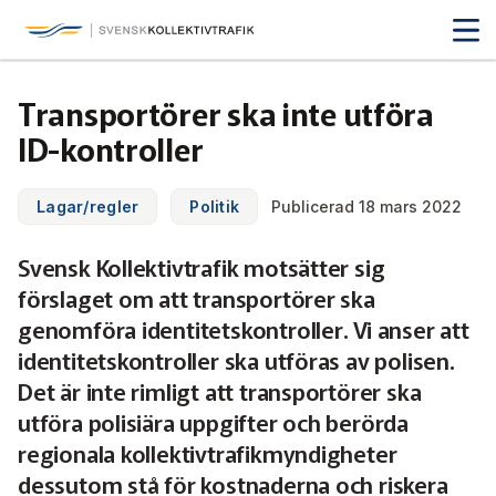
Svensk Kollektivtrafik
Hoppa
till
huvudinnehåll
Medlemmar & nätverk
Transportörer ska inte utföra
Tillsammans blir vi smartare
ID-kontroller
Fakta & statistik
Medlemmar
Det här är kollektivtrafiken
Lagar/regler
Politik
Publicerad 18 mars 2022
Nätverk
Utbildning & Karriär
Fakta om kollektivtrafiken
Svensk Kollektivtrafik motsätter sig
Öka din kompetens
Tjänster och verktyg
Affärs­nätverket
förslaget om att transportörer ska
Biljettpriser
Aktuellt & debatt
Förarcertifieringar
genomföra identitetskontroller. Vi anser att
Så här tycker vi
Associerade medlemmar
Biljettkontroll­
Partner­samverkan
identitetskontroller ska utföras av polisen.
Järnväg
Webbinarier
Om oss
Det är inte rimligt att transportörer ska
Nyheter
Bussdepå­
Bli associerad medlem
Skolskjutsen.se
121 års erfarenhet
Miljö och klimat
utföra polisiära uppgifter och berörda
Våra utbildningar
Debattartiklar
regionala kollektivtrafikmyndigheter
Chefer
Studentkonceptet
Medlemszon
Organisation
Samhällsnytta
dessutom stå för kostnaderna och riskera
Kalender
Press
In English
Sök
Yrke och skola