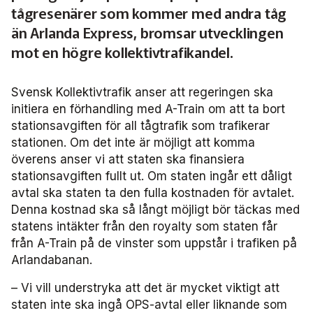
Frågor vi driver
tågresenärer som kommer med andra tåg
Försäljning
FRIDA miljö- och fordonsdatabas
Affärs­nätverket
Kontakta oss
Serviceresor
än Arlanda Express, bromsar utvecklingen
Medlemszon
Personalförsörjning
Rapporter
Järnväg
mot en högre kollektivtrafikandel.
Affärs­nätverket 2025
Användargrupp Anbaro
Historik
Upphandlingar
Attraktivare kollektivtrafik­bransch
Stäng
Remissvar
Kollektivtrafikens bidrag till transportsektorns klimatmål
Kommunikation
Affärs­nätverket 2024
Användargrupp förarcertifiering Buss
Information om kundfakturor
Svensk Kollektivtrafik anser att regeringen ska
initiera en förhandling med A-Train om att ta bort
Aktiviteter och event
Miljö­
Affärs­nätverket 2023
Nationellt material Buss
Användargrupp förarcertifiering Serviceresor
stationsavgiften för all tågtrafik som trafikerar
stationen. Om det inte är möjligt att komma
Almedalen
Serviceresor
Affärs­nätverket 2022
Lokalt material Buss
Nationellt material Serviceresor
Användargrupp Kollbar
överens anser vi att staten ska finansiera
stationsavgiften fullt ut. Om staten ingår ett dåligt
Persontrafik
Tillgänglighet
avtal ska staten ta den fulla kostnaden för avtalet.
Användarträffar buss
Lokalt material Serviceresor
Biljettkontroll­nätverket
Denna kostnad ska så långt möjligt bör täckas med
statens intäkter från den royalty som staten får
Trafikutveckling
A-Ö
Användarträffar
Biljettkontroll­nätverket 2026
Bussdepå­nätverket
från A-Train på de vinster som uppstår i trafiken på
Arlandabanan.
Trygghet och säkerhet
Biljettkontroll­nätverket 2025
Bussdepå­nätverket 2025
Chefs­nätverket
– Vi vill understryka att det är mycket viktigt att
Användare Anbaro
Biljettkontroll­nätverket 2024
Bussdepå­nätverket 2024
Chefs­nätverket 2023
Försäljnings­nätverket
staten inte ska ingå OPS-avtal eller liknande som