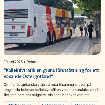
Miljö­nätverket 2022
Tillgänglighets­nätverket 2025
Trafikutvecklar­nätverket 2026
Trygghets­nätverket
Tillgänglighets­nätverket 2024
Trafikutvecklar­nätverket 2025
Trygghets­nätverket 2026
Tillgänglighets­nätverket 2023
Trafikutvecklar­nätverket 2024
Trygghets­nätverket 2025
Tillgänglighets­nätverket 2022
Trafikutvecklar­nätverket 2023
Trygghets­nätverket 2024
Trafikutvecklar­nätverket 2022
Trygghets­nätverket 2023
30 juni 2026 • Debatt
Trygghets­nätverket 2022
"Kollektivtrafik en grundförutsättning för ett
växande Östergötland"
Om fler östgötar ska välja att resa tillsammans även på
längre sikt behöver kollektivtrafiken vara ett attraktivt val för
fler, inte bara det billigaste. Visionen behöver vara ett
samhälle där normen är att resa hållbart tillsammans, skriver