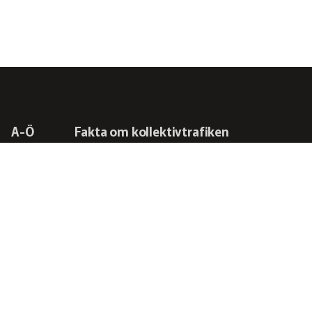
A-Ö
Fakta om kollektivtrafiken
Frågor vi driver
Kontakta oss
RSS-flöden
Integritetspolicy
Svensk Kollektivtrafik