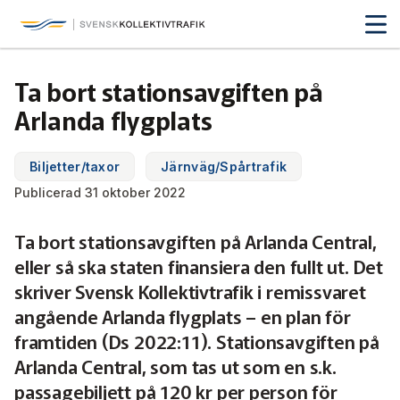
Svensk Kollektivtrafik
Hoppa
till
huvudinnehåll
Medlemmar & nätverk
Ta bort stationsavgiften på
Tillsammans blir vi smartare
Arlanda flygplats
Fakta & statistik
Medlemmar
Det här är kollektivtrafiken
Biljetter/taxor
Järnväg/Spårtrafik
Nätverk
Utbildning & Karriär
Fakta om kollektivtrafiken
Publicerad 31 oktober 2022
Öka din kompetens
Tjänster och verktyg
Affärs­nätverket
Ta bort stationsavgiften på Arlanda Central,
Biljettpriser
Aktuellt & debatt
Förarcertifieringar
eller så ska staten finansiera den fullt ut. Det
Så här tycker vi
Associerade medlemmar
Biljettkontroll­
Partner­samverkan
Järnväg
skriver Svensk Kollektivtrafik i remissvaret
Webbinarier
Om oss
angående Arlanda flygplats – en plan för
Nyheter
Bussdepå­
Bli associerad medlem
Skolskjutsen.se
121 års erfarenhet
Miljö och klimat
framtiden (Ds 2022:11). Stationsavgiften på
Våra utbildningar
Debattartiklar
Arlanda Central, som tas ut som en s.k.
Chefer
Studentkonceptet
Medlemszon
Organisation
Samhällsnytta
passagebiljett på 120 kr per person för
Kalender
Press
In English
Sök
Yrke och skola