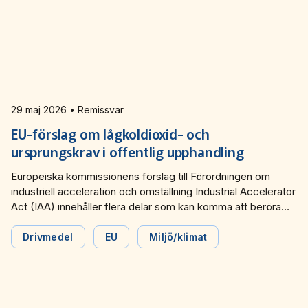
Miljö­nätverket 2022
Tillgänglighets­nätverket 2025
Trafikutvecklar­nätverket 2026
Trygghets­nätverket
Tillgänglighets­nätverket 2024
Trafikutvecklar­nätverket 2025
Trygghets­nätverket 2026
Tillgänglighets­nätverket 2023
Trafikutvecklar­nätverket 2024
Trygghets­nätverket 2025
29 maj 2026 • Remissvar
Tillgänglighets­nätverket 2022
Trafikutvecklar­nätverket 2023
Trygghets­nätverket 2024
EU-förslag om lågkoldioxid- och
Trafikutvecklar­nätverket 2022
Trygghets­nätverket 2023
ursprungskrav i offentlig upphandling
Europeiska kommissionens förslag till Förordningen om
Trygghets­nätverket 2022
industriell acceleration och omställning Industrial Accelerator
Act (IAA) innehåller flera delar som kan komma att beröra
kollektivtrafiken. Bland annat ställs krav på lågkoldioxid- och
ursprungskrav för produkter, material och elektriska fordon i
Drivmedel
EU
Miljö/klimat
offentlig upphandling.