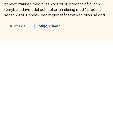
Kollektivtrafiken med buss körs till 96 procent på el och
förnybara drivmedel och det är en ökning med 1 procent
sedan 2024. Pendel- och regionaltågstrafiken drivs så gott
som helt på el och spårvagns- och tunnelbanetrafiken körs
bara på el. Det visar färsk statistik från Svensk
Drivmedel
Miljö/klimat
Kollektivtrafik.