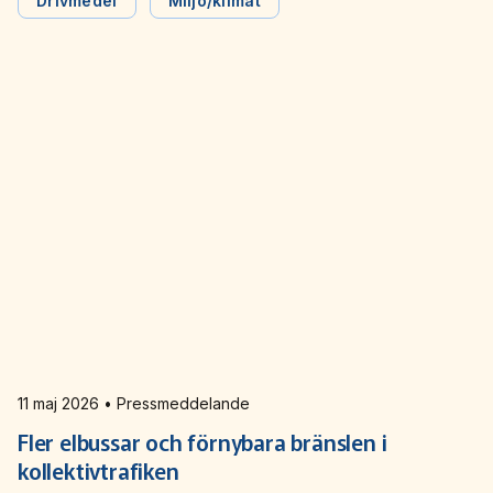
konkurrenskraft och försämrar kollektivtrafikens möjligheter
Drivmedel
Miljö/klimat
att konkurrera. Det skriver Svensk Kollektivtrafik i sitt
remissvar till Finansdepartementet och ställer sig negativa till
regeringens förslag.
11 maj 2026 • Pressmeddelande
Fler elbussar och förnybara bränslen i
kollektivtrafiken