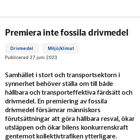
Svensk Kollektivtrafik
Hoppa
till
huvudinnehåll
Medlemmar & nätverk
Premiera inte fossila drivmedel
Tillsammans blir vi smartare
Fakta & statistik
Medlemmar
Drivmedel
Miljö/klimat
Det här är kollektivtrafiken
Publicerad 27 juni 2023
Nätverk
Utbildning & Karriär
Fakta om kollektivtrafiken
Samhället i stort och transportsektorn i
Öka din kompetens
Tjänster och verktyg
Affärs­nätverket
synnerhet behöver ställa om till både
Biljettpriser
Aktuellt & debatt
Förarcertifieringar
hållbara och transporteffektiva färdsätt och
Så här tycker vi
Associerade medlemmar
Biljettkontroll­
Partner­samverkan
drivmedel. En premiering av fossila
Järnväg
Webbinarier
Om oss
drivmedel försämrar människors
Nyheter
Bussdepå­
Bli associerad medlem
Skolskjutsen.se
121 års erfarenhet
förutsättningar att göra hållbara resval, ökar
Miljö och klimat
Våra utbildningar
utsläppen och ökar bilens konkurrenskraft
Debattartiklar
Chefer
Studentkonceptet
Medlemszon
Organisation
Samhällsnytta
gentemot kollektivtrafiken ytterligare.
Kalender
Press
In English
Sök
Yrke och skola