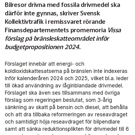
Frågor vi driver
Bilresor drivna med fossila drivmedel ska
Försäljning
FRIDA miljö- och fordonsdatabas
Affärs­nätverket
Kontakta oss
Serviceresor
därför inte gynnas, skriver Svensk
Medlemszon
Personalförsörjning
Rapporter
Kollektivtrafik i remissvaret rörande
Järnväg
Affärs­nätverket 2025
Användargrupp Anbaro
Historik
Upphandlingar
Finansdepartementets promemoria
Vissa
Attraktivare kollektivtrafik­bransch
Stäng
Remissvar
Kollektivtrafikens bidrag till transportsektorns klimatmål
Kommunikation
förslag på bränsleskatteområdet inför
Affärs­nätverket 2024
Användargrupp förarcertifiering Buss
Information om kundfakturor
budgetpropositionen 2024.
Aktiviteter och event
Miljö­
Affärs­nätverket 2023
Nationellt material Buss
Användargrupp förarcertifiering Serviceresor
Förslaget innebär att energi- och
Almedalen
Serviceresor
Affärs­nätverket 2022
Lokalt material Buss
Nationellt material Serviceresor
Användargrupp Kollbar
koldioxidskattesatserna på bränslen inte indexeras
inför kalenderåren 2024 och 2025, vilket bl.a. leder
Persontrafik
Tillgänglighet
Användarträffar buss
Lokalt material Serviceresor
Biljettkontroll­nätverket
till ökad användning av låginblandade drivmedel.
Förslaget ska även ses tillsammans med övriga
Trafikutveckling
A-Ö
Användarträffar
Biljettkontroll­nätverket 2026
Bussdepå­nätverket
förslag som regeringen beslutat, som 3-årig
sänkning av skatt på bensin och diesel, att behålla
Trygghet och säkerhet
och att dra tillbaka reformeringen av reseavdraget
Biljettkontroll­nätverket 2025
Bussdepå­nätverket 2025
Chefs­nätverket
och samtidigt höja reseavdraget för bilpendlare
samt att sänka reduktionsplikten för drivmedel till 6
Användare Anbaro
Biljettkontroll­nätverket 2024
Bussdepå­nätverket 2024
Chefs­nätverket 2023
Försäljnings­nätverket