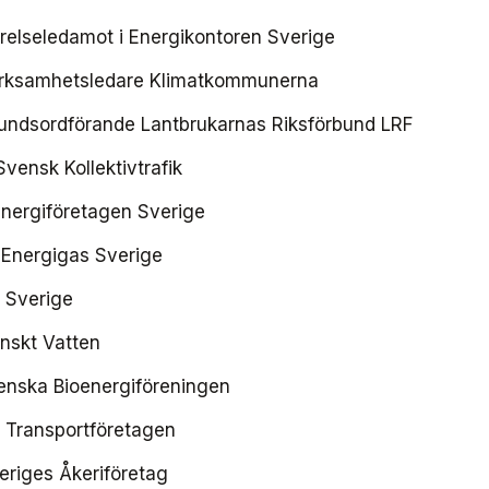
yrelseledamot i Energikontoren Sverige
verksamhetsledare Klimatkommunerna
bundsordförande Lantbrukarnas Riksförbund LRF
ensk Kollektivtrafik
Energiföretagen Sverige
 Energigas Sverige
l Sverige
enskt Vatten
enska Bioenergiföreningen
 Transportföretagen
eriges Åkeriföretag