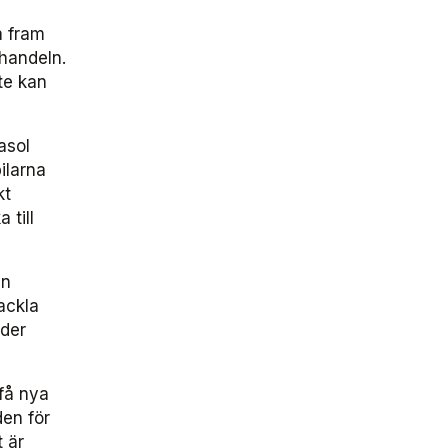
a fram
 handeln.
te kan
asol
ilarna
kt
 till
ån
ackla
nder
 få nya
en för
t är