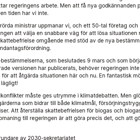
attar regeringens arbete. Men att få nya godkännanden p
Den tiden har vi inte.
 berörda ministrar uppmanar vi, och ett 50-tal företag och
ingen att välja en snabbare väg för att lösa situationen
ll skattebefrielse omgående med stöd av de nya bestämm
ndantagsförordning.
-bestämmelserna, som beslutades 9 mars och som börja
erade versionen har publicerats, behöver regeringen int
ör att åtgärda situationen här och nu. En fantastisk mö
ägligt!
ålkonflikter måste ges utrymme i klimatdebatten. Men gl
ärderna som bidrar till både klimatmål, försörjningstry
ser. Att återställa skattebefrielsen för biogas och bioga
maning till regeringen är att göra precis det, och att g
rundare av 2030-sekretariatet