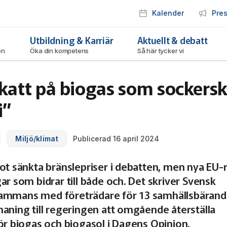
Kalender
Pre
Utbildning & Karriär
Aktuellt & debatt
ken
Öka din kompetens
Så här tycker vi
katt på biogas som sockersk
i”
Miljö/klimat
Publicerad 16 april 2024
ot sänkta bränslepriser i debatten, men nya EU-
ar som bidrar till både och. Det skriver Svensk
illsammans med företrädare för 13 samhällsbäran
aning till regeringen att omgående återställa
ör biogas och biogasol i Dagens Opinion.