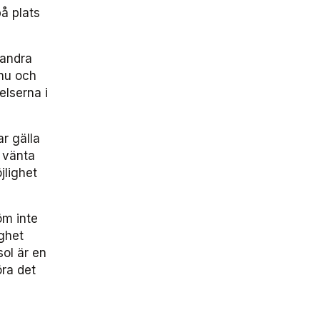
å plats
 andra
 nu och
elserna i
r gälla
e vänta
jlighet
öm inte
gghet
sol är en
öra det