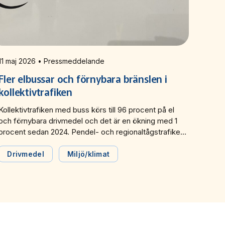
11 maj 2026 • Pressmeddelande
Fler elbussar och förnybara bränslen i
kollektivtrafiken
Kollektivtrafiken med buss körs till 96 procent på el
och förnybara drivmedel och det är en ökning med 1
procent sedan 2024. Pendel- och regionaltågstrafiken
drivs så gott som helt på el och spårvagns- och
tunnelbanetrafiken körs bara på el. Det visar färsk
Drivmedel
Miljö/klimat
statistik från Svensk Kollektivtrafik.