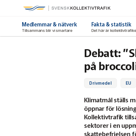
Svensk Kollektivtrafik
Hoppa
till
huvudinnehåll
Medlemmar & nätverk
Fakta & statistik
Tillsammans blir vi smartare
Det här är kollektivtrafi
Debatt: ”S
på broccol
Drivmedel
EU
Klimatmål ställs m
öppnar för lösning
Kollektivtrafik t
sektorer i en uppm
skattebefrielsen f