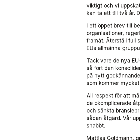
viktigt och vi uppsk
kan ta ett till två år. 
I ett öppet brev till
organisationer, reger
framåt: Återställ fu
EUs allmänna gruppu
Tack vare de nya EU
så fort den konsolid
på nytt godkännande f
som kommer mycket l
All respekt för att m
de okomplicerade åtg
och sänkta bränslepri
sådan åtgärd. Vår upp
snabbt.
Mattias Goldmann, g