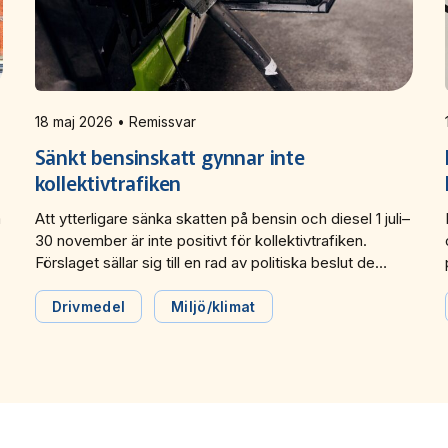
18 maj 2026 • Remissvar
Sänkt bensinskatt gynnar inte
kollektivtrafiken
m
Att ytterligare sänka skatten på bensin och diesel 1 juli–
30 november är inte positivt för kollektivtrafiken.
Förslaget sällar sig till en rad av politiska beslut de
senaste åren som kraftigt ökar klimatutsläppen, stärker
biltrafikens konkurrenskraft och försämrar
Drivmedel
Miljö/klimat
kollektivtrafikens möjligheter att konkurrera. Det skriver
Svensk Kollektivtrafik i sitt remissvar till
Finansdepartementet och ställer sig negativa till
regeringens förslag.