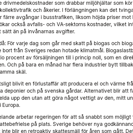
 drivmedelskostnader som drabbar miljöhjältar som kör
ollektivtrafik och åkerier. I förlängningen kan det tving
ler färre avgångar i busstrafiken, liksom höjda priser mot
kar också avfalls- och VA-sektorns kostnader, vilket in
 sätt än på invånarnas avgifter.
ndå: För varje dag som går med skatt på biogas och biog
 bort från Sveriges redan hotade klimatmål. Biogaslastb
io procent av försäljningen till i princip noll, som en dire
. Och på bara en månad har flera industrier bytt tillbaka
 samma skäl.
sligt blivit en förlustaffär att producera el och värme fr
deponier och på svenska gårdar. Alternativet blir att f
 elda upp den utan att göra något vettigt av den, mitt u
i Europa.
elande arbetar regeringen för att så snabbt som möjligt
ttebefrielse på plats. Sverige behöver nya godkännand
t inte blir en retroaktiv skattesmäll för åren som gått. De