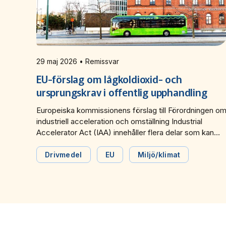
29 maj 2026 • Remissvar
EU-förslag om lågkoldioxid- och
ursprungskrav i offentlig upphandling
Europeiska kommissionens förslag till Förordningen o
industriell acceleration och omställning Industrial
Accelerator Act (IAA) innehåller flera delar som kan
komma att beröra kollektivtrafiken. Bland annat ställs
krav på lågkoldioxid- och ursprungskrav för produkter,
Drivmedel
EU
Miljö/klimat
material och elektriska fordon i offentlig upphandling.