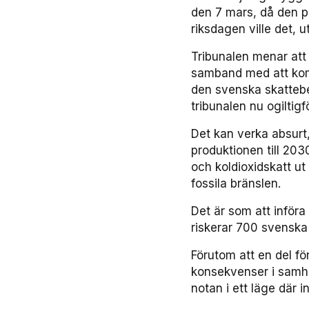
den 7 mars, då den plö
riksdagen ville det, 
Tribunalen menar att
samband med att kom
den svenska skattebe
tribunalen nu ogiltig
Det kan verka absurt
produktionen till 20
och koldioxidskatt u
fossila bränslen.
Det är som att inför
riskerar 700 svenska 
Förutom att en del fö
konsekvenser i samhä
notan i ett läge där 