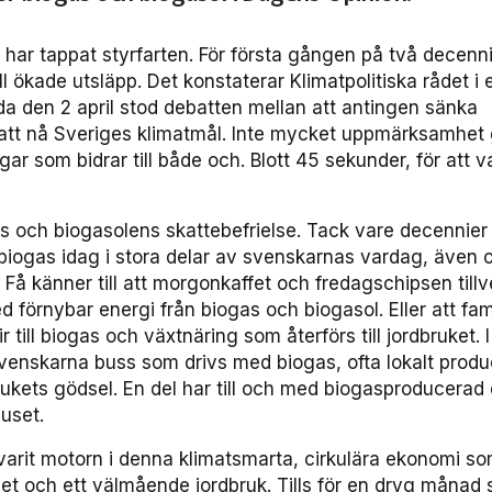
k har tappat styrfarten. För första gången på två decenni
ill ökade utsläpp. Det konstaterar Klimatpolitiska rådet i
da den 2 april stod debatten mellan att antingen sänka
 att nå Sveriges klimatmål. Inte mycket uppmärksamhet g
ar som bidrar till både och. Blott 45 sekunder, för att v
ns och biogasolens skattebefrielse. Tack vare decennier
s biogas idag i stora delar av svenskarnas vardag, även
 Få känner till att morgonkaffet och fredagschipsen till
 förnybar energi från biogas och biogasol. Eller att fam
r till biogas och växtnäring som återförs till jordbruket. I
svenskarna buss som drivs med biogas, ofta lokalt prod
rukets gödsel. En del har till och med biogasproducerad 
uset.
varit motorn i denna klimatsmarta, cirkulära ekonomi so
ghet och ett välmående jordbruk. Tills för en dryg månad