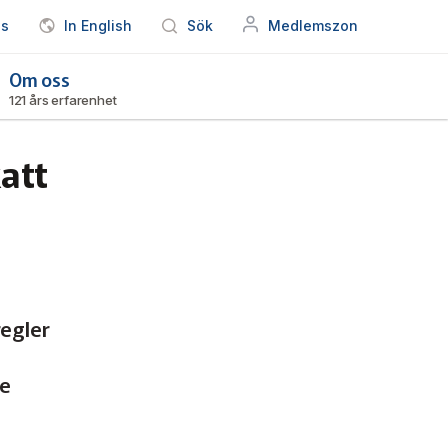
ss
In English
Sök
Medlemszon
Om oss
121 års erfarenhet
att
regler
de