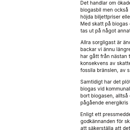
Det handlar om ökade
biogasbil men också k
höjda biljettpriser el
Med skatt på biogas ö
tas ut på något annat
Allra sorgligast är ä
backar vi ännu längre
har gått från nästan t
konsekvens av skatten
fossila bränslen, av
Samtidigt har det plöt
biogas vid kommunala 
bort biogasen, alltså
pågående energikris 
Enligt ett pressmedd
godkännanden för ska
att säkerställa att de