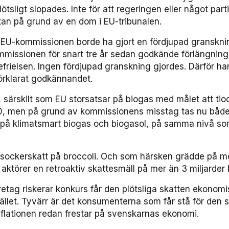
tsligt slopades. Inte för att regeringen eller något parti
utan på grund av en dom i EU-tribunalen.
 EU-kommissionen borde ha gjort en fördjupad granskni
missionen för snart tre år sedan godkände förlängnin
frielsen. Ingen fördjupad granskning gjordes. Därför ha
förklarat godkännandet.
, särskilt som EU storsatsar på biogas med målet att tio
30, men på grund av kommissionens misstag tas nu både
t på klimatsmart biogas och biogasol, på samma nivå so
a sockerskatt på broccoli. Och som härsken grädde på m
aktörer en retroaktiv skattesmäll på mer än 3 miljarder 
retag riskerar konkurs får den plötsliga skatten ekonom
llet. Tyvärr är det konsumenterna som får stå för den s
inflationen redan frestar på svenskarnas ekonomi.