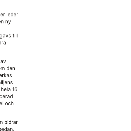
er leder
 en ny
avs till
ara
 av
 om den
verkas
iljens
 hela 16
ucerad
el och
m bidrar
 sedan,