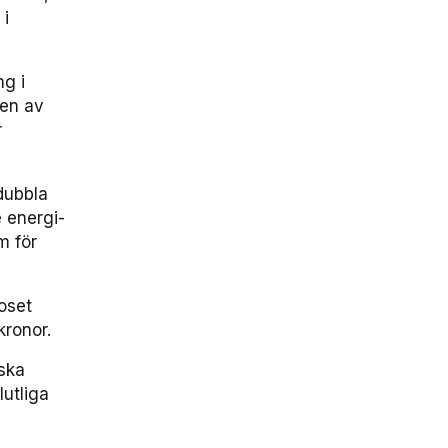
 i
ng i
gen av
r
dubbla
 energi-
m för
oset
kronor.
iska
lutliga