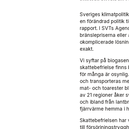
Sveriges klimatpoliti
en förändrad politik t
rapport. I SVTs Agen
bränslepriserna eller
okomplicerade lösning
exakt.
Vi syftar på biogase
skattebefrielse finn
för många är osynlig.
och transporteras med
mat- och toarester bli
av 21 regioner åker 
och ibland från lantb
fjärrvärme hemma i h
Skattebefrielsen har 
till försörjningstryg