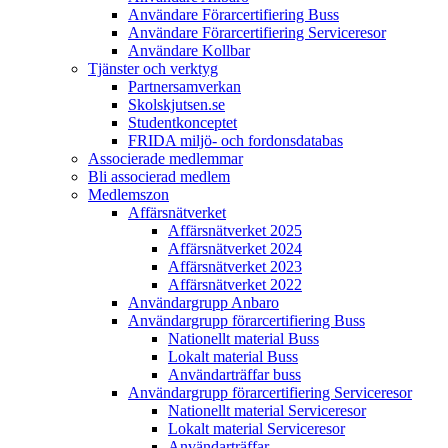
Användare Förarcertifiering Buss
Användare Förarcertifiering Serviceresor
Användare Koll­bar
Tjänster och verktyg
Partner­samverkan
Skolskjutsen.se
Studentkonceptet
FRIDA miljö- och fordonsdatabas
Associerade medlemmar
Bli associerad medlem
Medlemszon
Affärs­nätverket
Affärs­nätverket 2025
Affärs­nätverket 2024
Affärs­nätverket 2023
Affärs­nätverket 2022
Användargrupp Anbaro
Användargrupp förarcertifiering Buss
Nationellt material Buss
Lokalt material Buss
Användarträffar buss
Användargrupp förarcertifiering Serviceresor
Nationellt material Serviceresor
Lokalt material Serviceresor
Användarträffar