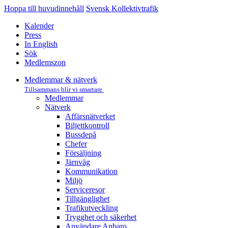
Hoppa till huvudinnehåll
Svensk Kollektivtrafik
Kalender
Press
In English
Sök
Medlemszon
Medlemmar & nätverk
Tillsammans blir vi smartare
Medlemmar
Nätverk
Affärs­nätverket
Biljettkontroll­
Bussdepå­
Chefer
Försäljning
Järnväg
Kommunikation
Miljö­
Serviceresor
Tillgänglighet
Trafikutveckling
Trygghet och säkerhet
Användare Anbaro