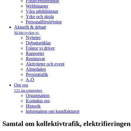
Förarcertifieringar
Webbinarier
Våra utbildningar
Yrke och skola
Personalförsörjning
Aktuellt & debatt
Så här tycker vi
Nyheter
Debattartiklar
Frågor vi driver
Rapporter
Remissvar
Aktiviteter och event
Almedalen
Persontrafik
A-Ö
Om oss
121 års erfarenhet
Organisation
Kontakta oss
Historik
Information om kundfakturor
Samtal om kollektivtrafik, elektrifieringe