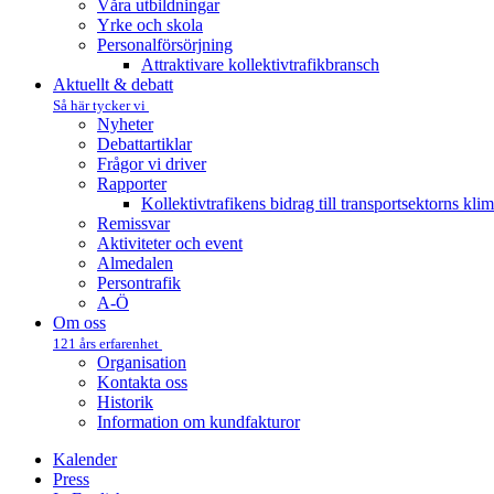
Våra utbildningar
Yrke och skola
Personalförsörjning
Attraktivare kollektivtrafik­bransch
Aktuellt & debatt
Så här tycker vi
Nyheter
Debattartiklar
Frågor vi driver
Rapporter
Kollektivtrafikens bidrag till transportsektorns kli
Remissvar
Aktiviteter och event
Almedalen
Persontrafik
A-Ö
Om oss
121 års erfarenhet
Organisation
Kontakta oss
Historik
Information om kundfakturor
Kalender
Press