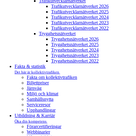
Trafikutvecklar­nätverket
Trafikutvecklar­nätverket 2026
Trafikutvecklar­nätverket 2025
Trafikutvecklar­nätverket 2024
Trafikutvecklar­nätverket 2023
Trafikutvecklar­nätverket 2022
Trygghets­nätverket
Trygghets­nätverket 2026
Trygghets­nätverket 2025
Trygghets­nätverket 2024
Trygghets­nätverket 2023
Trygghets­nätverket 2022
Fakta & statistik
Det här är kollektivtrafiken
Fakta om kollektivtrafiken
Biljettpriser
Järnväg
Miljö och klimat
Samhällsnytta
Serviceresor
Upphandlingar
Utbildning & Karriär
Öka din kompetens
Förarcertifieringar
Webbinarier