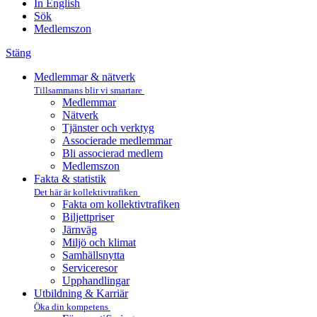
In English
Sök
Medlemszon
Stäng
Medlemmar & nätverk
Tillsammans blir vi smartare
Medlemmar
Nätverk
Tjänster och verktyg
Associerade medlemmar
Bli associerad medlem
Medlemszon
Fakta & statistik
Det här är kollektivtrafiken
Fakta om kollektivtrafiken
Biljettpriser
Järnväg
Miljö och klimat
Samhällsnytta
Serviceresor
Upphandlingar
Utbildning & Karriär
Öka din kompetens