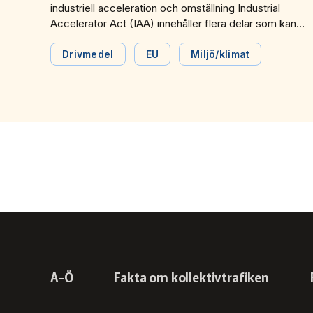
industriell acceleration och omställning Industrial
Accelerator Act (IAA) innehåller flera delar som kan
komma att beröra kollektivtrafiken. Bland annat ställs
krav på lågkoldioxid- och ursprungskrav för produkter,
Drivmedel
EU
Miljö/klimat
material och elektriska fordon i offentlig upphandling.
A-Ö
Fakta om kollektivtrafiken