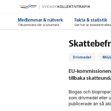
Svensk Kollektivtrafik
Hoppa
till
huvudinnehåll
Medlemmar & nätverk
Fakta & statistik
Tillsammans blir vi smartare
Det här är kollektivtrafi
Skattebefr
Drivmedel
Milj
EU-kommissionen m
tillbaka skatteun
Biogas och biopropan
som drivmedel eller 
publicerade än så all