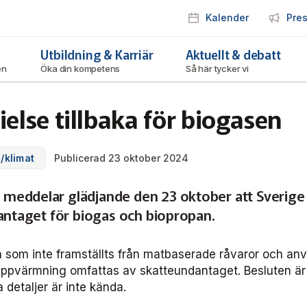
Kalender
Pre
Utbildning & Karriär
Aktuellt & debatt
ken
Öka din kompetens
Så här tycker vi
ielse tillbaka för biogasen
ö/klimat
Publicerad 23 oktober 2024
eddelar glädjande den 23 oktober att Sverige 
dantaget för biogas och biopropan.
 som inte framställts från matbaserade råvaror och an
uppvärmning omfattas av skatteundantaget. Besluten är 
a detaljer är inte kända.