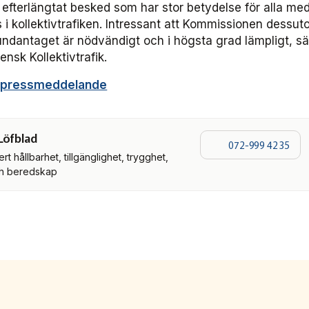
n efterlängtat besked som har stor betydelse för alla m
i kollektivtrafiken. Intressant att Kommissionen dessu
eundantaget är nödvändigt och i högsta grad lämpligt, s
ensk Kollektivtrafik.
 pressmeddelande
Löfblad
072-999 42 35
t hållbarhet, tillgänglighet, trygghet,
ch beredskap