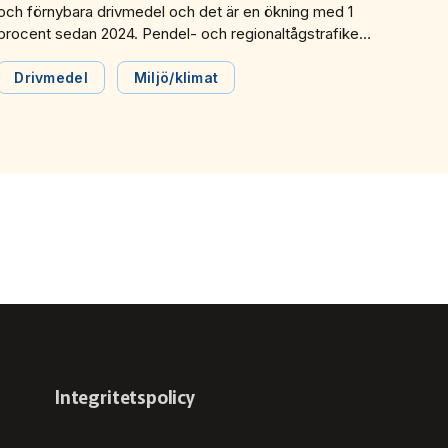
och förnybara drivmedel och det är en ökning med 1
procent sedan 2024. Pendel- och regionaltågstrafiken
drivs så gott som helt på el och spårvagns- och
tunnelbanetrafiken körs bara på el. Det visar färsk
Drivmedel
Miljö/klimat
statistik från Svensk Kollektivtrafik.
Integritetspolicy