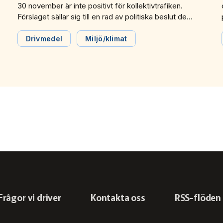
30 november är inte positivt för kollektivtrafiken.
Förslaget sällar sig till en rad av politiska beslut de
senaste åren som kraftigt ökar klimatutsläppen, stärker
biltrafikens konkurrenskraft och försämrar
Drivmedel
Miljö/klimat
kollektivtrafikens möjligheter att konkurrera. Det skriver
Svensk Kollektivtrafik i sitt remissvar till
Finansdepartementet och ställer sig negativa till
regeringens förslag.
Frågor vi driver
Kontakta oss
RSS-flöden