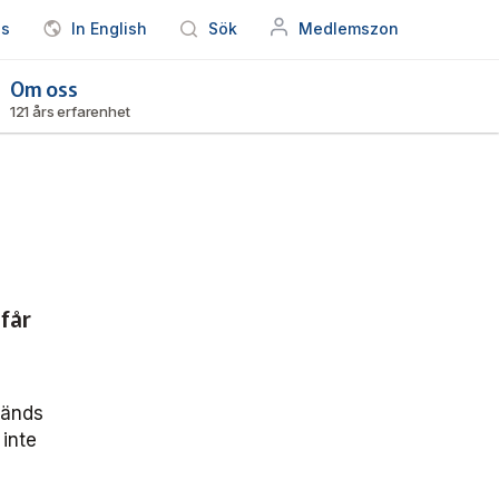
ss
In English
Sök
Medlemszon
Om oss
121 års erfarenhet
får
vänds
inte