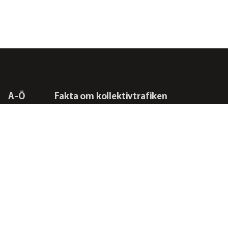
A-Ö
Fakta om kollektivtrafiken
Frågor vi driver
Kontakta oss
RSS-flöden
Integritetspolicy
Svensk Kollektivtrafik