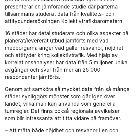
presenterar en jämförande studie där parterna
Användare Förarcertifiering Buss
Biljettkontroll­nätverket 2023
Bussdepå­nätverket 2023
Chefs­nätverket 2022
Försäljnings­nätverket 2025
Järnvägs­nätverket
tillsammans studerat data från kvalitets- och
attitydundersökningen Kollektivtrafikbarometern.
Användare Förarcertifiering Serviceresor
Biljettkontroll­nätverket 2022
Bussdepå­nätverket 2022
Försäljnings­nätverket 2024
Kommunikations­nätverket
16 städer har detaljstuderats och olika aspekter på
planerat/levererat utbud jämförts med vad
Användare Koll­bar
Försäljnings­nätverket 2023
Kommunikations­nätverket 2026
Nätverket Serviceresor
medborgarna anger vad gäller resvanor, nöjdhet
och attityder kring kollektivtrafik. Med hjälp av
Försäljnings­nätverket 2022
Kommunikations­nätverket 2025
Serviceresor 2026
Miljö­nätverket
korrelationsanalyser har data från 5 miljoner unika
avgångar och svar från mer än 25 000
Kommunikations­nätverket 2024
Serviceresor 2025
Miljö­nätverket 2026
Samverkans­forum Kris och beredskap
respondenter jämförts.
Genom att samköra så mycket data från så många
Kommunikations­nätverket 2023
Serviceresor 2024
Miljö­nätverket 2025
Kris och beredskap 2026
Samverkans­forum Skolskjuts
städer synliggörs mönster som går igen över
landet, vilka man kan använda som generella
Kommunikations­nätverket 2022
Serviceresor 2023
Miljö­nätverket 2024
Skolskjuts 2025
Tillgänglighets­nätverket
tumregler. Det finns också regionala avvikelser
som blir intressanta att titta vidare på framöver.
Serviceresor 2022
Miljö­nätverket 2023
Tillgänglighets­nätverket 2026
Trafikutvecklar­nätverket
– Att mäta både nöjdhet och resvanor i en och