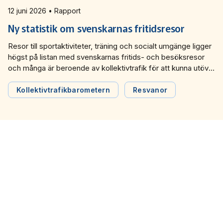
12 juni 2026 • Rapport
Ny statistik om svenskarnas fritidsresor
Resor till sportaktiviteter, träning och socialt umgänge ligger
högst på listan med svenskarnas fritids- och besöksresor
och många är beroende av kollektivtrafik för att kunna utöva
sina fritidsaktiviteter. Det framgår av en ny temarapport från
Kollektivtrafikbarometern, som visar att det finns stora
Kollektivtrafikbarometern
Resvanor
möjligheter för branschen att öka andelen fritidsresor, bland
annat genom ökad tillgänglighet på kvällar och helger.