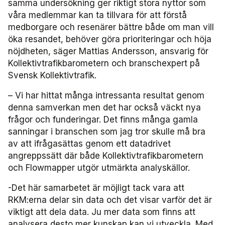
samma undersökning ger riktigt stora nyttor som
Miljö­nätverket 2022
Tillgänglighets­nätverket 2025
Trafikutvecklar­nätverket 2026
Trygghets­nätverket
våra medlemmar kan ta tillvara för att förstå
medborgare och resenärer bättre både om man vill
Tillgänglighets­nätverket 2024
Trafikutvecklar­nätverket 2025
Trygghets­nätverket 2026
öka resandet, behöver göra prioriteringar och höja
nöjdheten, säger Mattias Andersson, ansvarig för
Tillgänglighets­nätverket 2023
Trafikutvecklar­nätverket 2024
Trygghets­nätverket 2025
Kollektivtrafikbarometern och branschexpert på
Svensk Kollektivtrafik.
Tillgänglighets­nätverket 2022
Trafikutvecklar­nätverket 2023
Trygghets­nätverket 2024
– Vi har hittat många intressanta resultat genom
denna samverkan men det har också väckt nya
Trafikutvecklar­nätverket 2022
Trygghets­nätverket 2023
frågor och funderingar. Det finns många gamla
sanningar i branschen som jag tror skulle må bra
Trygghets­nätverket 2022
av att ifrågasättas genom ett datadrivet
angreppssätt där både Kollektivtrafikbarometern
och Flowmapper utgör utmärkta analyskällor.
-Det här samarbetet är möjligt tack vara att
RKM:erna delar sin data och det visar varför det är
viktigt att dela data. Ju mer data som finns att
analysera desto mer kunskap kan vi utveckla. Med