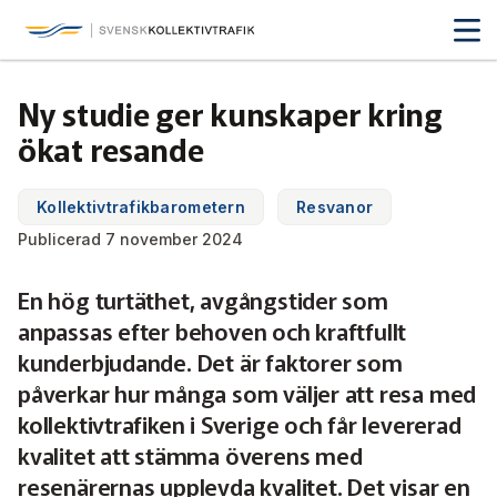
Svensk Kollektivtrafik
Hoppa
till
huvudinnehåll
Medlemmar & nätverk
Ny studie ger kunskaper kring
Tillsammans blir vi smartare
ökat resande
Fakta & statistik
Medlemmar
Det här är kollektivtrafiken
Kollektivtrafikbarometern
Resvanor
Nätverk
Utbildning & Karriär
Fakta om kollektivtrafiken
Publicerad 7 november 2024
Öka din kompetens
Tjänster och verktyg
Affärs­nätverket
En hög turtäthet, avgångstider som
Biljettpriser
Aktuellt & debatt
Förarcertifieringar
anpassas efter behoven och kraftfullt
Så här tycker vi
Associerade medlemmar
Biljettkontroll­
Partner­samverkan
Järnväg
kunderbjudande. Det är faktorer som
Webbinarier
Om oss
påverkar hur många som väljer att resa med
Nyheter
Bussdepå­
Bli associerad medlem
Skolskjutsen.se
121 års erfarenhet
Miljö och klimat
kollektivtrafiken i Sverige och får levererad
Våra utbildningar
Debattartiklar
kvalitet att stämma överens med
Chefer
Studentkonceptet
Medlemszon
Organisation
Samhällsnytta
resenärernas upplevda kvalitet. Det visar en
Kalender
Press
In English
Sök
Yrke och skola