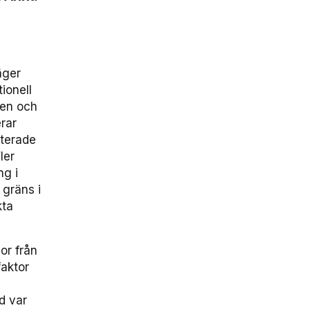
äger
ionell
ken och
rar
gterade
ler
ng i
 gräns i
kta
gor från
faktor
gd var