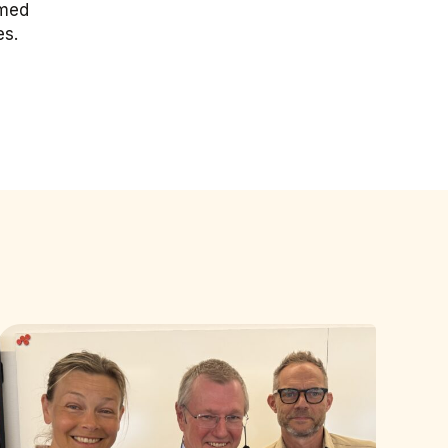
 med
es.