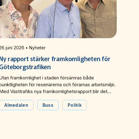
26 juni 2026 • Nyheter
Ny rapport stärker framkomligheten för
Göteborgstrafiken
Utan framkomlighet i staden försämras både
punktligheten för resenärerna och förarnas arbetsmiljö.
Med Västtrafiks nya framkomlighetsrapport blir det
enklare att ta fram en gemensam bild för hur
framkomlighetsproblemen går att lösa effektivare. De
Almedalen
Buss
Politik
berättade Västtrafik om under ett seminarium under
Almedalsveckan.