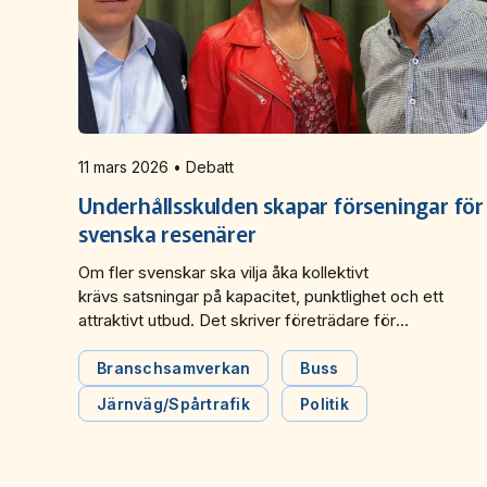
11 mars 2026 • Debatt
Underhållsskulden skapar förseningar för
svenska resenärer
Om fler svenskar ska vilja åka kollektivt
krävs satsningar på kapacitet, punktlighet och ett
attraktivt utbud. Det skriver företrädare för
Tågföretagen, Svensk Kollektivtrafik och Sveriges
Bussföretag i en debattartikel i Altinget.
Branschsamverkan
Buss
Järnväg/Spårtrafik
Politik