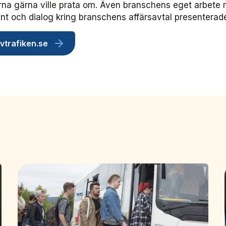
na gärna ville prata om. Även branschens eget arbete
 och dialog kring branschens affärsavtal presenterad
ivtrafiken.se