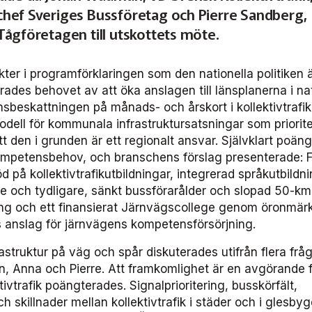
hef Sveriges Bussföretag och Pierre Sandberg,
Tågföretagen till utskottets möte.
ter i programförklaringen som den nationella politiken 
rades behovet av att öka anslagen till länsplanerna i nat
nsbeskattningen på månads- och årskort i kollektivtrafi
odell för kommunala infrastruktursatsningar som priorite
 att den i grunden är ett regionalt ansvar. Självklart poän
mpetensbehov, och branschens förslag presenterade: F
d på kollektivtrafikutbildningar, integrerad språkutbildni
re och tydligare, sänkt bussförarålder och slopad 50-km
ing och ett finansierat Järnvägscollege genom öronmär
ts anslag för järnvägens kompetensförsörjning.
rastruktur på väg och spår diskuterades utifrån flera frå
an, Anna och Pierre. Att framkomlighet är en avgörande 
ktivtrafik poängterades. Signalprioritering, busskörfält,
h skillnader mellan kollektivtrafik i städer och i glesby