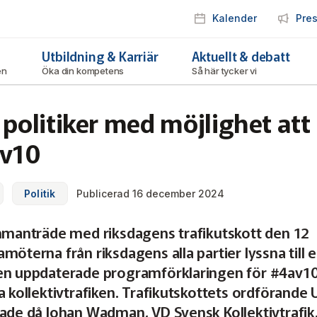
Kalender
Pre
Utbildning & Karriär
Aktuellt & debatt
ken
Öka din kompetens
Så här tycker vi
 politiker med möjlighet att
av10
Politik
Publicerad 16 december 2024
ammanträde med riksdagens trafikutskott den 12
möterna från riksdagens alla partier lyssna till 
en uppdaterade programförklaringen för #4av1
a kollektivtrafiken. Trafikutskottets ordförande U
nade då Johan Wadman, VD Svensk Kollektivtrafik