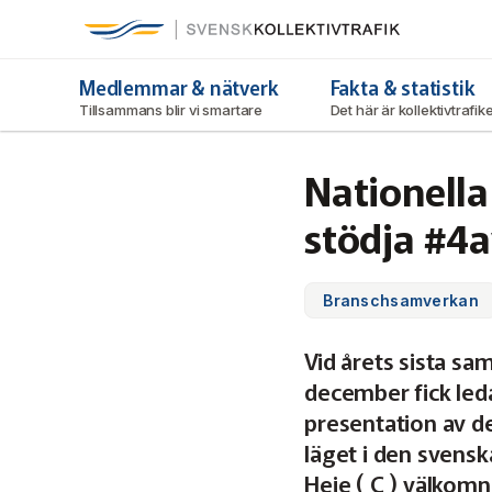
Svensk Kollektivtrafik
Hoppa
till
huvudinnehåll
Medlemmar & nätverk
Fakta & statistik
Tillsammans blir vi smartare
Det här är kollektivtrafi
Nationella
stödja #4
Branschsamverkan
Vid årets sista s
december fick leda
presentation av d
läget i den svensk
Heie ( C ) välkom