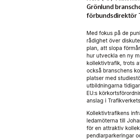
Grönlund branschc
förbundsdirektör 
Med fokus på de punk
rådighet över diskute
plan, att slopa förmå
hur utveckla en ny m
kollektivtrafik, trots
också branschens ko
platser med studiestö
utbildningarna tidiga
EU:s körkortsförordn
anslag i Trafikverke
Kollektivtrafikens inf
ledamöterna till Joh
för en attraktiv kolle
pendlarparkeringar oc