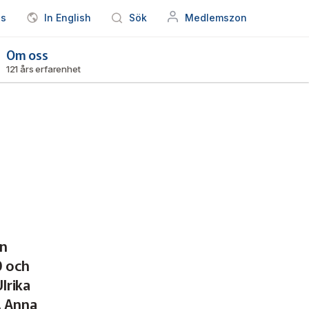
ss
In English
Sök
Medlemszon
Om oss
121 års erfarenhet
en
0 och
lrika
, Anna