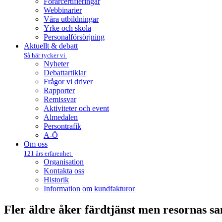
Förarcertifieringar
Webbinarier
Våra utbildningar
Yrke och skola
Personalförsörjning
Aktuellt & debatt
Så här tycker vi
Nyheter
Debattartiklar
Frågor vi driver
Rapporter
Remissvar
Aktiviteter och event
Almedalen
Persontrafik
A-Ö
Om oss
121 års erfarenhet
Organisation
Kontakta oss
Historik
Information om kundfakturor
Fler äldre åker färdtjänst men resornas s