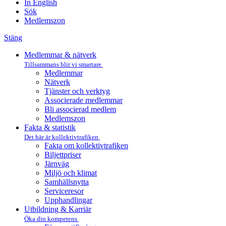
In English
Sök
Medlemszon
Stäng
Medlemmar & nätverk
Tillsammans blir vi smartare
Medlemmar
Nätverk
Tjänster och verktyg
Associerade medlemmar
Bli associerad medlem
Medlemszon
Fakta & statistik
Det här är kollektivtrafiken
Fakta om kollektivtrafiken
Biljettpriser
Järnväg
Miljö och klimat
Samhällsnytta
Serviceresor
Upphandlingar
Utbildning & Karriär
Öka din kompetens