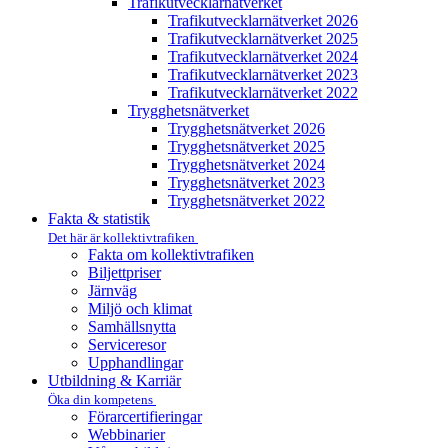
Trafikutvecklar­nätverket
Trafikutvecklar­nätverket 2026
Trafikutvecklar­nätverket 2025
Trafikutvecklar­nätverket 2024
Trafikutvecklar­nätverket 2023
Trafikutvecklar­nätverket 2022
Trygghets­nätverket
Trygghets­nätverket 2026
Trygghets­nätverket 2025
Trygghets­nätverket 2024
Trygghets­nätverket 2023
Trygghets­nätverket 2022
Fakta & statistik
Det här är kollektivtrafiken
Fakta om kollektivtrafiken
Biljettpriser
Järnväg
Miljö och klimat
Samhällsnytta
Serviceresor
Upphandlingar
Utbildning & Karriär
Öka din kompetens
Förarcertifieringar
Webbinarier