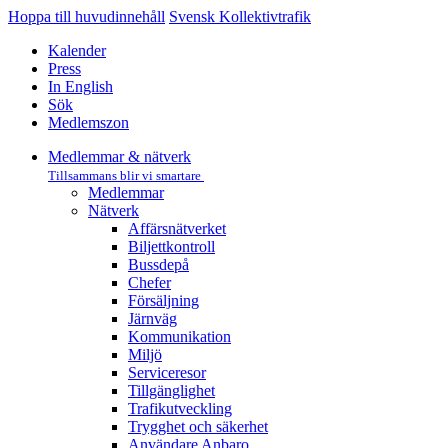
Hoppa till huvudinnehåll
Svensk Kollektivtrafik
Kalender
Press
In English
Sök
Medlemszon
Medlemmar & nätverk
Tillsammans blir vi smartare
Medlemmar
Nätverk
Affärs­nätverket
Biljettkontroll­
Bussdepå­
Chefer
Försäljning
Järnväg
Kommunikation
Miljö­
Serviceresor
Tillgänglighet
Trafikutveckling
Trygghet och säkerhet
Användare Anbaro