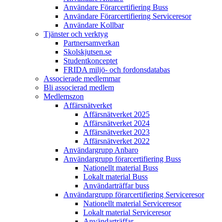
Användare Förarcertifiering Buss
Användare Förarcertifiering Serviceresor
Användare Koll­bar
Tjänster och verktyg
Partner­samverkan
Skolskjutsen.se
Studentkonceptet
FRIDA miljö- och fordonsdatabas
Associerade medlemmar
Bli associerad medlem
Medlemszon
Affärs­nätverket
Affärs­nätverket 2025
Affärs­nätverket 2024
Affärs­nätverket 2023
Affärs­nätverket 2022
Användargrupp Anbaro
Användargrupp förarcertifiering Buss
Nationellt material Buss
Lokalt material Buss
Användarträffar buss
Användargrupp förarcertifiering Serviceresor
Nationellt material Serviceresor
Lokalt material Serviceresor
Användarträffar