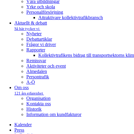
Våra utbildningar
Yrke och skola
Personalförsörjning
Attraktivare kollektivtrafik­bransch
Aktuellt & debatt
Så här tycker vi
Nyheter
Debattartiklar
Frågor vi driver
Rapporter
Kollektivtrafikens bidrag till transportsektorns kli
Remissvar
Aktiviteter och event
Almedalen
Persontrafik
A-Ö
Om oss
121 års erfarenhet
Organisation
Kontakta oss
Historik
Information om kundfakturor
Kalender
Press