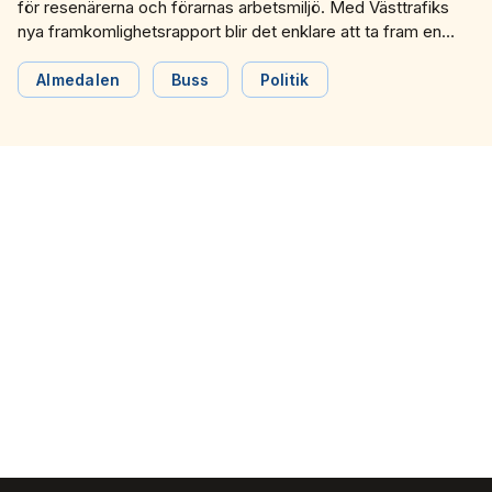
för resenärerna och förarnas arbetsmiljö. Med Västtrafiks
nya framkomlighetsrapport blir det enklare att ta fram en
gemensam bild för hur framkomlighetsproblemen går att
lösa effektivare. De berättade Västtrafik om under ett
Almedalen
Buss
Politik
seminarium under Almedalsveckan.