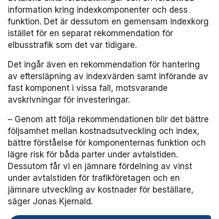
information kring indexkomponenter och dess
Användare Förarcertifiering Buss
Biljettkontroll­nätverket 2023
Bussdepå­nätverket 2023
Chefs­nätverket 2022
Försäljnings­nätverket 2025
Järnvägs­nätverket
funktion. Det är dessutom en gemensam indexkorg
istället för en separat rekommendation för
Användare Förarcertifiering Serviceresor
Biljettkontroll­nätverket 2022
Bussdepå­nätverket 2022
Försäljnings­nätverket 2024
Kommunikations­nätverket
elbusstrafik som det var tidigare.
Det ingår även en rekommendation för hantering
Användare Koll­bar
Försäljnings­nätverket 2023
Kommunikations­nätverket 2026
Nätverket Serviceresor
av eftersläpning av indexvärden samt införande av
fast komponent i vissa fall, motsvarande
Försäljnings­nätverket 2022
Kommunikations­nätverket 2025
Serviceresor 2026
Miljö­nätverket
avskrivningar för investeringar.
– Genom att följa rekommendationen blir det bättre
Kommunikations­nätverket 2024
Serviceresor 2025
Miljö­nätverket 2026
Samverkans­forum Kris och beredskap
följsamhet mellan kostnadsutveckling och index,
bättre förståelse för komponenternas funktion och
Kommunikations­nätverket 2023
Serviceresor 2024
Miljö­nätverket 2025
Kris och beredskap 2026
Samverkans­forum Skolskjuts
lägre risk för båda parter under avtalstiden.
Dessutom får vi en jämnare fördelning av vinst
Kommunikations­nätverket 2022
Serviceresor 2023
Miljö­nätverket 2024
Skolskjuts 2025
Tillgänglighets­nätverket
under avtalstiden för trafikföretagen och en
jämnare utveckling av kostnader för beställare,
Serviceresor 2022
Miljö­nätverket 2023
Tillgänglighets­nätverket 2026
Trafikutvecklar­nätverket
säger Jonas Kjernald.