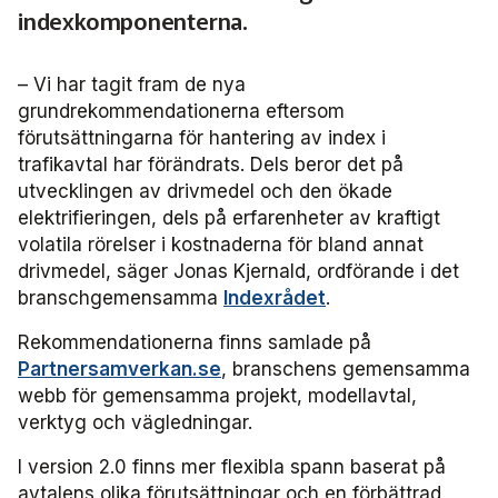
Frågor vi driver
indexkomponenterna.
Försäljning
FRIDA miljö- och fordonsdatabas
Affärs­nätverket
Kontakta oss
Serviceresor
Medlemszon
Personalförsörjning
Rapporter
Järnväg
Affärs­nätverket 2025
Användargrupp Anbaro
– Vi har tagit fram de nya
Historik
Upphandlingar
grundrekommendationerna eftersom
Attraktivare kollektivtrafik­bransch
Stäng
Remissvar
Kollektivtrafikens bidrag till transportsektorns klimatmål
Kommunikation
Affärs­nätverket 2024
Användargrupp förarcertifiering Buss
förutsättningarna för hantering av index i
Information om kundfakturor
trafikavtal har förändrats. Dels beror det på
Aktiviteter och event
Miljö­
utvecklingen av drivmedel och den ökade
Affärs­nätverket 2023
Nationellt material Buss
Användargrupp förarcertifiering Serviceresor
elektrifieringen, dels på erfarenheter av kraftigt
volatila rörelser i kostnaderna för bland annat
Almedalen
Serviceresor
Affärs­nätverket 2022
Lokalt material Buss
Nationellt material Serviceresor
Användargrupp Kollbar
drivmedel, säger Jonas Kjernald, ordförande i det
branschgemensamma
Indexrådet
.
Persontrafik
Tillgänglighet
Användarträffar buss
Lokalt material Serviceresor
Biljettkontroll­nätverket
Rekommendationerna finns samlade på
Trafikutveckling
A-Ö
Användarträffar
Biljettkontroll­nätverket 2026
Bussdepå­nätverket
Partnersamverkan.se
, branschens gemensamma
webb för gemensamma projekt, modellavtal,
Trygghet och säkerhet
verktyg och vägledningar.
Biljettkontroll­nätverket 2025
Bussdepå­nätverket 2025
Chefs­nätverket
I version 2.0 finns mer flexibla spann baserat på
Användare Anbaro
Biljettkontroll­nätverket 2024
Bussdepå­nätverket 2024
Chefs­nätverket 2023
Försäljnings­nätverket
avtalens olika förutsättningar och en förbättrad