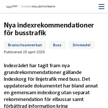
Svensk Kollektivtrafik
Hoppa
till
huvudinnehåll
Medlemmar & nätverk
Nya indexrekommendationer
Tillsammans blir vi smartare
för busstrafik
Fakta & statistik
Medlemmar
Det här är kollektivtrafiken
Branschsamverkan
Buss
Drivmedel
Nätverk
Utbildning & Karriär
Fakta om kollektivtrafiken
Publicerad 25 april 2025
Öka din kompetens
Tjänster och verktyg
Affärs­nätverket
Indexrådet har tagit fram nya
Biljettpriser
Aktuellt & debatt
Förarcertifieringar
grundrekommendationer gällande
Så här tycker vi
Associerade medlemmar
Biljettkontroll­
Partner­samverkan
Järnväg
Indexkorg för linjetrafik med buss. Det
Webbinarier
Om oss
uppdaterade dokumentet har bland annat
Nyheter
Bussdepå­
Bli associerad medlem
Skolskjutsen.se
121 års erfarenhet
Miljö och klimat
en gemensam indexkorg utan separat
Våra utbildningar
Debattartiklar
rekommendation för elbussar samt
Chefer
Studentkonceptet
Medlemszon
Organisation
Samhällsnytta
förbättrad information kring
Kalender
Press
In English
Sök
Yrke och skola