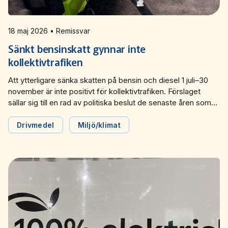
Miljö­nätverket 2022
Tillgänglighets­nätverket 2025
Trafikutvecklar­nätverket 2026
Trygghets­nätverket
Tillgänglighets­nätverket 2024
Trafikutvecklar­nätverket 2025
Trygghets­nätverket 2026
18 maj 2026 • Remissvar
Sänkt bensinskatt gynnar inte
Tillgänglighets­nätverket 2023
Trafikutvecklar­nätverket 2024
Trygghets­nätverket 2025
kollektivtrafiken
Att ytterligare sänka skatten på bensin och diesel 1 juli–30
Tillgänglighets­nätverket 2022
Trafikutvecklar­nätverket 2023
Trygghets­nätverket 2024
november är inte positivt för kollektivtrafiken. Förslaget
sällar sig till en rad av politiska beslut de senaste åren som
Trafikutvecklar­nätverket 2022
Trygghets­nätverket 2023
kraftigt ökar klimatutsläppen, stärker biltrafikens
konkurrenskraft och försämrar kollektivtrafikens möjligheter
Drivmedel
Miljö/klimat
Trygghets­nätverket 2022
att konkurrera. Det skriver Svensk Kollektivtrafik i sitt
remissvar till Finansdepartementet och ställer sig negativa till
regeringens förslag.