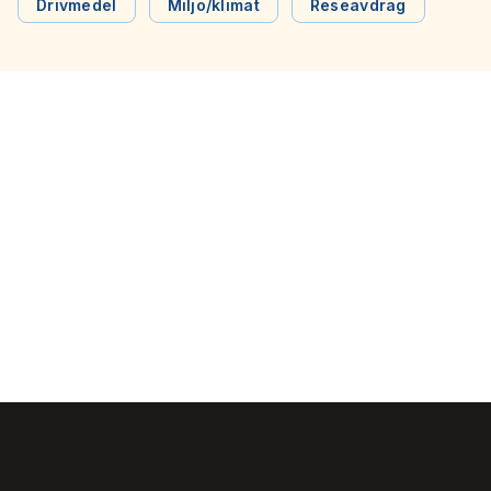
innebär att kollektivtrafikens kostnader för biodrivmedel
Drivmedel
Miljö/klimat
Reseavdrag
förblir höga samtidigt som biltrafikens kostnader minskar.