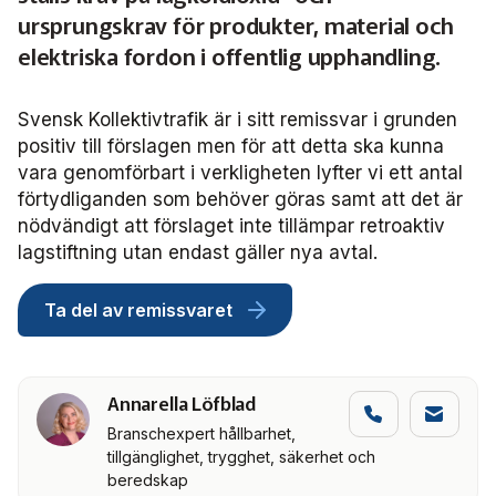
Frågor vi driver
Försäljning
FRIDA miljö- och fordonsdatabas
ursprungskrav för produkter, material och
Affärs­nätverket
Kontakta oss
Serviceresor
Medlemszon
elektriska fordon i offentlig upphandling.
Personalförsörjning
Rapporter
Järnväg
Affärs­nätverket 2025
Användargrupp Anbaro
Historik
Upphandlingar
Attraktivare kollektivtrafik­bransch
Svensk Kollektivtrafik är i sitt remissvar i grunden
Stäng
Remissvar
Kollektivtrafikens bidrag till transportsektorns klimatmål
Kommunikation
Affärs­nätverket 2024
Användargrupp förarcertifiering Buss
Information om kundfakturor
positiv till förslagen men för att detta ska kunna
vara genomförbart i verkligheten lyfter vi ett antal
Aktiviteter och event
Miljö­
Affärs­nätverket 2023
Nationellt material Buss
Användargrupp förarcertifiering Serviceresor
förtydliganden som behöver göras samt att det är
nödvändigt att förslaget inte tillämpar retroaktiv
Almedalen
Serviceresor
Affärs­nätverket 2022
Lokalt material Buss
Nationellt material Serviceresor
Användargrupp Kollbar
lagstiftning utan endast gäller nya avtal.
Persontrafik
Tillgänglighet
Användarträffar buss
Lokalt material Serviceresor
Biljettkontroll­nätverket
Ta del av remissvaret
Trafikutveckling
A-Ö
Användarträffar
Biljettkontroll­nätverket 2026
Bussdepå­nätverket
Annarella Löfblad
Trygghet och säkerhet
Biljettkontroll­nätverket 2025
Bussdepå­nätverket 2025
Chefs­nätverket
Branschexpert hållbarhet,
tillgänglighet, trygghet, säkerhet och
Användare Anbaro
Biljettkontroll­nätverket 2024
Bussdepå­nätverket 2024
Chefs­nätverket 2023
Försäljnings­nätverket
beredskap