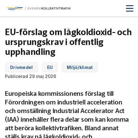
Svensk Kollektivtrafik
Hoppa
till
huvudinnehåll
Medlemmar & nätverk
EU-förslag om lågkoldioxid- och
Tillsammans blir vi smartare
ursprungskrav i offentlig
Fakta & statistik
Medlemmar
upphandling
Det här är kollektivtrafiken
Nätverk
Utbildning & Karriär
Fakta om kollektivtrafiken
Drivmedel
EU
Miljö/klimat
Öka din kompetens
Publicerad 29 maj 2026
Tjänster och verktyg
Affärs­nätverket
Biljettpriser
Aktuellt & debatt
Förarcertifieringar
Europeiska kommissionens förslag till
Så här tycker vi
Associerade medlemmar
Biljettkontroll­
Partner­samverkan
Järnväg
Förordningen om industriell acceleration
Webbinarier
Om oss
Nyheter
och omställning Industrial Accelerator Act
Bussdepå­
Bli associerad medlem
Skolskjutsen.se
121 års erfarenhet
Miljö och klimat
(IAA) innehåller flera delar som kan komma
Våra utbildningar
Debattartiklar
att beröra kollektivtrafiken. Bland annat
Chefer
Studentkonceptet
Medlemszon
Organisation
Samhällsnytta
ställs krav på lågkoldioxid- och
Kalender
Press
In English
Sök
Yrke och skola