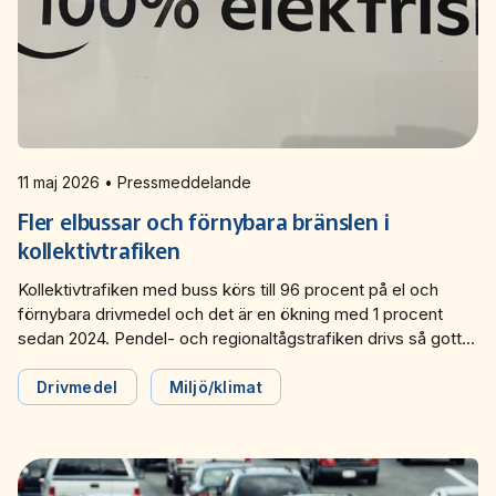
11 maj 2026 • Pressmeddelande
Fler elbussar och förnybara bränslen i
kollektivtrafiken
Kollektivtrafiken med buss körs till 96 procent på el och
förnybara drivmedel och det är en ökning med 1 procent
sedan 2024. Pendel- och regionaltågstrafiken drivs så gott
som helt på el och spårvagns- och tunnelbanetrafiken körs
bara på el. Det visar färsk statistik från Svensk
Drivmedel
Miljö/klimat
Kollektivtrafik.