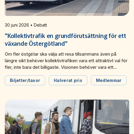
30 juni 2026 • Debatt
"Kollektivtrafik en grundförutsättning för ett
växande Östergötland"
Om fler östgötar ska välja att resa tillsammans även på
längre sikt behöver kollektivtrafiken vara ett attraktivt val för
fler, inte bara det billigaste. Visionen behöver vara ett
samhälle där normen är att resa hållbart tillsammans, skriver
Östgötatrafiken i en debattartikel i Östgöta
Biljetter/taxor
Halverat pris
Medlemmar
Correspondenten.