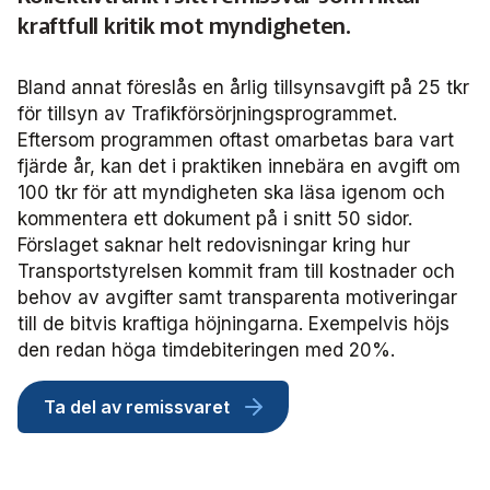
Frågor vi driver
Försäljning
FRIDA miljö- och fordonsdatabas
kraftfull kritik mot myndigheten.
Affärs­nätverket
Kontakta oss
Serviceresor
Medlemszon
Personalförsörjning
Rapporter
Järnväg
Affärs­nätverket 2025
Användargrupp Anbaro
Historik
Bland annat föreslås en årlig tillsynsavgift på 25 tkr
Upphandlingar
Attraktivare kollektivtrafik­bransch
för tillsyn av Trafikförsörjningsprogrammet.
Stäng
Remissvar
Kollektivtrafikens bidrag till transportsektorns klimatmål
Kommunikation
Affärs­nätverket 2024
Användargrupp förarcertifiering Buss
Eftersom programmen oftast omarbetas bara vart
Information om kundfakturor
fjärde år, kan det i praktiken innebära en avgift om
Aktiviteter och event
Miljö­
Affärs­nätverket 2023
Nationellt material Buss
Användargrupp förarcertifiering Serviceresor
100 tkr för att myndigheten ska läsa igenom och
kommentera ett dokument på i snitt 50 sidor.
Almedalen
Serviceresor
Förslaget saknar helt redovisningar kring hur
Affärs­nätverket 2022
Lokalt material Buss
Nationellt material Serviceresor
Användargrupp Kollbar
Transportstyrelsen kommit fram till kostnader och
behov av avgifter samt transparenta motiveringar
Persontrafik
Tillgänglighet
Användarträffar buss
Lokalt material Serviceresor
Biljettkontroll­nätverket
till de bitvis kraftiga höjningarna. Exempelvis höjs
den redan höga timdebiteringen med 20%.
Trafikutveckling
A-Ö
Användarträffar
Biljettkontroll­nätverket 2026
Bussdepå­nätverket
Ta del av remissvaret
Trygghet och säkerhet
Biljettkontroll­nätverket 2025
Bussdepå­nätverket 2025
Chefs­nätverket
Användare Anbaro
Biljettkontroll­nätverket 2024
Bussdepå­nätverket 2024
Chefs­nätverket 2023
Försäljnings­nätverket