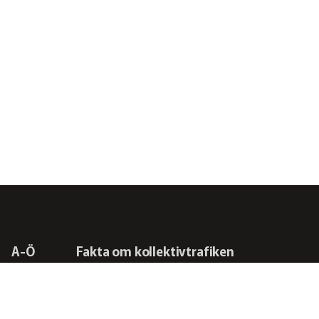
A-Ö
Fakta om kollektivtrafiken
Frågor vi driver
Kontakta oss