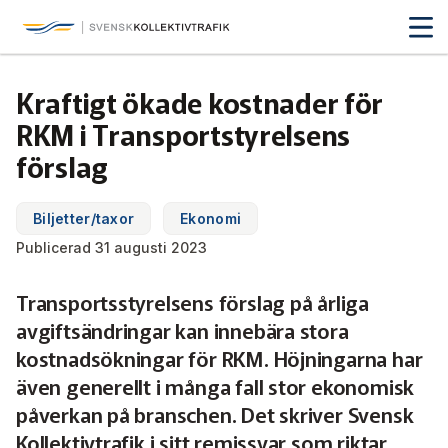
Svensk Kollektivtrafik
Hoppa
till
huvudinnehåll
Medlemmar & nätverk
Kraftigt ökade kostnader för
Tillsammans blir vi smartare
RKM i Transportstyrelsens
Fakta & statistik
Medlemmar
förslag
Det här är kollektivtrafiken
Nätverk
Utbildning & Karriär
Fakta om kollektivtrafiken
Biljetter/taxor
Ekonomi
Öka din kompetens
Publicerad 31 augusti 2023
Tjänster och verktyg
Affärs­nätverket
Biljettpriser
Aktuellt & debatt
Förarcertifieringar
Transportsstyrelsens förslag på årliga
Så här tycker vi
Associerade medlemmar
Biljettkontroll­
Partner­samverkan
Järnväg
avgiftsändringar kan innebära stora
Webbinarier
Om oss
Nyheter
kostnadsökningar för RKM. Höjningarna har
Bussdepå­
Bli associerad medlem
Skolskjutsen.se
121 års erfarenhet
Miljö och klimat
även generellt i många fall stor ekonomisk
Våra utbildningar
Debattartiklar
påverkan på branschen. Det skriver Svensk
Chefer
Studentkonceptet
Medlemszon
Organisation
Samhällsnytta
Kollektivtrafik i sitt remissvar som riktar
Kalender
Press
In English
Sök
Yrke och skola