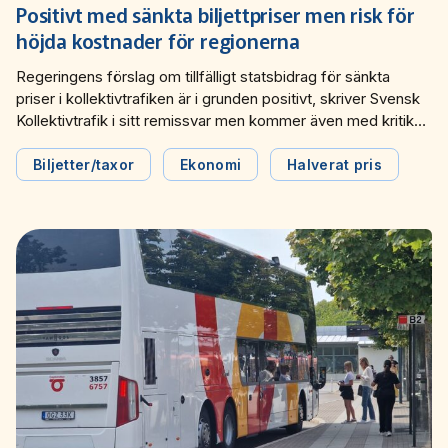
Miljö­nätverket 2022
Tillgänglighets­nätverket 2025
Trafikutvecklar­nätverket 2026
Trygghets­nätverket
Positivt med sänkta biljettpriser men risk för
höjda kostnader för regionerna
Tillgänglighets­nätverket 2024
Trafikutvecklar­nätverket 2025
Trygghets­nätverket 2026
Regeringens förslag om tillfälligt statsbidrag för sänkta
priser i kollektivtrafiken är i grunden positivt, skriver Svensk
Tillgänglighets­nätverket 2023
Trafikutvecklar­nätverket 2024
Trygghets­nätverket 2025
Kollektivtrafik i sitt remissvar men kommer även med kritik
mot att de regionala kollektivtrafikmyndigheterna får bära
Tillgänglighets­nätverket 2022
Trafikutvecklar­nätverket 2023
Trygghets­nätverket 2024
hela risken för utökade kostnader.
Biljetter/taxor
Ekonomi
Halverat pris
Trafikutvecklar­nätverket 2022
Trygghets­nätverket 2023
Trygghets­nätverket 2022