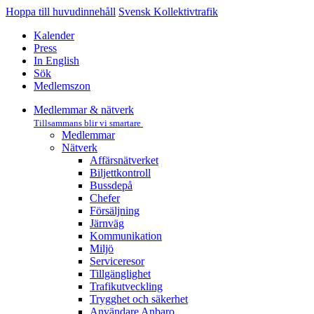
Hoppa till huvudinnehåll
Svensk Kollektivtrafik
Kalender
Press
In English
Sök
Medlemszon
Medlemmar & nätverk
Tillsammans blir vi smartare
Medlemmar
Nätverk
Affärs­nätverket
Biljettkontroll­
Bussdepå­
Chefer
Försäljning
Järnväg
Kommunikation
Miljö­
Serviceresor
Tillgänglighet
Trafikutveckling
Trygghet och säkerhet
Användare Anbaro