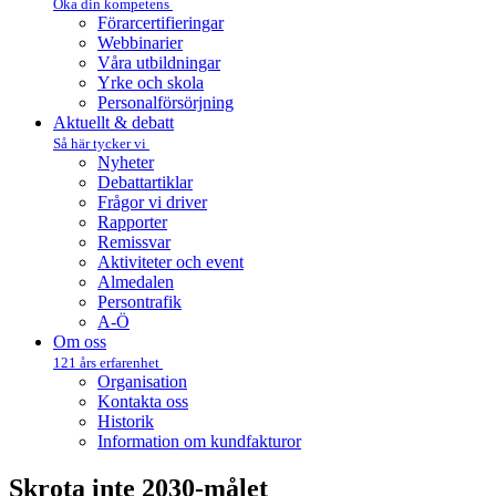
Öka din kompetens
Förarcertifieringar
Webbinarier
Våra utbildningar
Yrke och skola
Personalförsörjning
Aktuellt & debatt
Så här tycker vi
Nyheter
Debattartiklar
Frågor vi driver
Rapporter
Remissvar
Aktiviteter och event
Almedalen
Persontrafik
A-Ö
Om oss
121 års erfarenhet
Organisation
Kontakta oss
Historik
Information om kundfakturor
Skrota inte 2030-målet