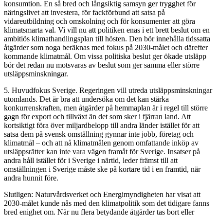
konsumtion. En så bred och långsiktig samsyn ger trygghet för
näringslivet att investera, för fackförbund att satsa på
vidareutbildning och omskolning och för konsumenter att göra
klimatsmarta val. Vi vill nu att politiken enas i ett brett beslut om en
ambitiös klimathandlingsplan till hösten. Den bör innehålla tidssatta
åtgärder som noga beräknas med fokus på 2030-målet och därefter
kommande klimatmål. Om vissa politiska beslut ger ökade utsläpp
bör det redan nu motsvaras av beslut som ger samma eller större
utsläppsminskningar.
5. Huvudfokus Sverige. Regeringen vill utreda utsläppsminskningar
utomlands. Det är bra att undersöka om det kan stärka
konkurrenskraften, men åtgärder på hemmaplan är i regel till större
gagn för export och tillväxt än det som sker i fjärran land. Att
kortsiktigt föra över miljardbelopp till andra länder istället för att
satsa dem på svensk omställning gynnar inte jobb, företag och
klimatmål – och att nå klimatmålen genom omfattande inköp av
utsläppsrätter kan inte vara vägen framåt för Sverige. Insatser på
andra håll istället för i Sverige i närtid, leder främst till att
omställningen i Sverige måste ske på kortare tid i en framtid, när
andra hunnit före.
Slutligen: Naturvårdsverket och Energimyndigheten har visat att
2030-målet kunde nås med den klimatpolitik som det tidigare fanns
bred enighet om. När nu flera betydande åtgärder tas bort eller