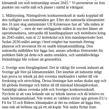
klimatmål om noll nettoutsläpp senast 2045.” Vi presenterar nu fem
punkter om varför mål och planer i närtid är viktigast:
1. Målstyrning. Näringslivets konkurrenskraft är starkt kopplad till
den tydlighet som klimatmålen ger. Efter det nationella klimatmötet
den 16 juni slog statsminister Ulf Kristersson fast att ”alla målen är
lika viktiga” – men de mer närliggande målen är mycket lättare att
operationalisera, omvandla till handlingsplaner och mobilisera kring
än 2045-målet, som är 22 årsbokslut och fem mandatperioder bort.
Sedan 2030-målet antogs i bred enighet har tusentals företag
planerat och investerat för en snabb klimatomställning. Den
nationella målbilden bör ligga fast, annars urholkas förtroendet för
politiken både på detta och andra områden, och samhällsviktiga
förändringar blir svårare att genomföra.
2. Sverige som föregångsland. Det är viktigt för svensk industri att
Sverige går före på klimatområdet. Det innebär att industrin tidigt
kan prova ny teknik på den svenska marknaden i närhet till vår
forskning och utveckling. Dessa lösningar kan sedan skalas upp och
bli globala lösningar och bidrar då till minskad klimatpåverkan.
Samtidigt säkras svenska jobb och Sveriges konkurrenskraft.
Nyckeln är att vara ledande när ny teknik laseras och då behövs en
stark hemmamarknad. När resten av världen växlar upp genom EU:s
Fit for 55 och Bidens klimatpaket är det nu enklare att ligga före,
utan risk att befinna sig på ett stickspår. När andra flyttar fram