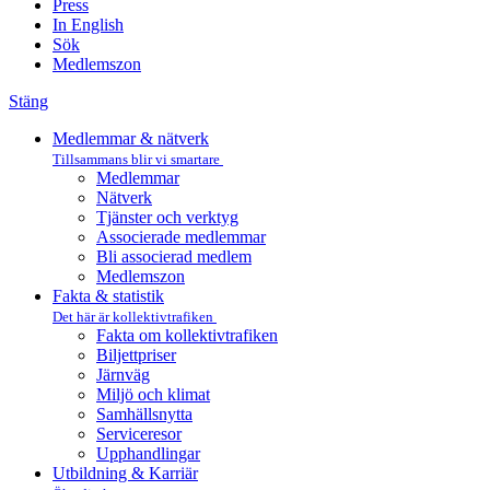
Press
In English
Sök
Medlemszon
Stäng
Medlemmar & nätverk
Tillsammans blir vi smartare
Medlemmar
Nätverk
Tjänster och verktyg
Associerade medlemmar
Bli associerad medlem
Medlemszon
Fakta & statistik
Det här är kollektivtrafiken
Fakta om kollektivtrafiken
Biljettpriser
Järnväg
Miljö och klimat
Samhällsnytta
Serviceresor
Upphandlingar
Utbildning & Karriär