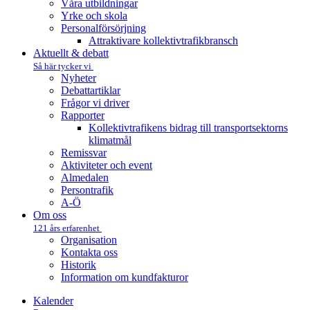
Våra utbildningar
Yrke och skola
Personalförsörjning
Attraktivare kollektivtrafik­bransch
Aktuellt & debatt
Så här tycker vi
Nyheter
Debattartiklar
Frågor vi driver
Rapporter
Kollektivtrafikens bidrag till transportsektorns
klimatmål
Remissvar
Aktiviteter och event
Almedalen
Persontrafik
A-Ö
Om oss
121 års erfarenhet
Organisation
Kontakta oss
Historik
Information om kundfakturor
Kalender