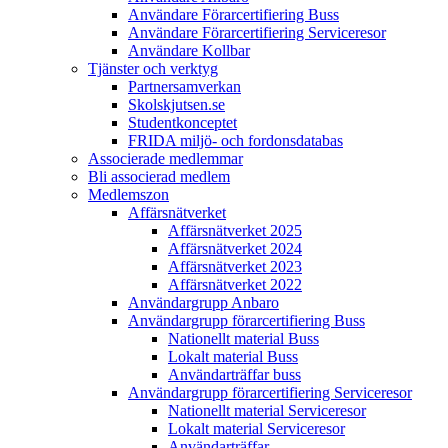
Användare Förarcertifiering Buss
Användare Förarcertifiering Serviceresor
Användare Koll­bar
Tjänster och verktyg
Partner­samverkan
Skolskjutsen.se
Studentkonceptet
FRIDA miljö- och fordonsdatabas
Associerade medlemmar
Bli associerad medlem
Medlemszon
Affärs­nätverket
Affärs­nätverket 2025
Affärs­nätverket 2024
Affärs­nätverket 2023
Affärs­nätverket 2022
Användargrupp Anbaro
Användargrupp förarcertifiering Buss
Nationellt material Buss
Lokalt material Buss
Användarträffar buss
Användargrupp förarcertifiering Serviceresor
Nationellt material Serviceresor
Lokalt material Serviceresor
Användarträffar