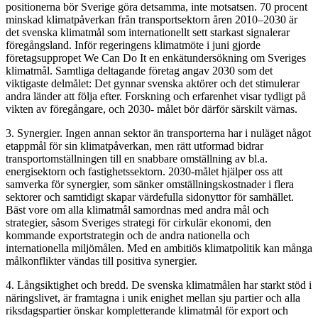
positionerna bör Sverige göra detsamma, inte motsatsen. 70 procent
minskad klimatpåverkan från transportsektorn åren 2010–2030 är
det svenska klimatmål som internationellt sett starkast signalerar
föregångsland. Inför regeringens klimatmöte i juni gjorde
företagsuppropet We Can Do It en enkätundersökning om Sveriges
klimatmål. Samtliga deltagande företag angav 2030 som det
viktigaste delmålet: Det gynnar svenska aktörer och det stimulerar
andra länder att följa efter. Forskning och erfarenhet visar tydligt på
vikten av föregångare, och 2030- målet bör därför särskilt värnas.
3. Synergier. Ingen annan sektor än transporterna har i nuläget något
etappmål för sin klimatpåverkan, men rätt utformad bidrar
transportomställningen till en snabbare omställning av bl.a.
energisektorn och fastighetssektorn. 2030-målet hjälper oss att
samverka för synergier, som sänker omställningskostnader i flera
sektorer och samtidigt skapar värdefulla sidonyttor för samhället.
Bäst vore om alla klimatmål samordnas med andra mål och
strategier, såsom Sveriges strategi för cirkulär ekonomi, den
kommande exportstrategin och de andra nationella och
internationella miljömålen. Med en ambitiös klimatpolitik kan många
målkonflikter vändas till positiva synergier.
4. Långsiktighet och bredd. De svenska klimatmålen har starkt stöd i
näringslivet, är framtagna i unik enighet mellan sju partier och alla
riksdagspartier önskar kompletterande klimatmål för export och