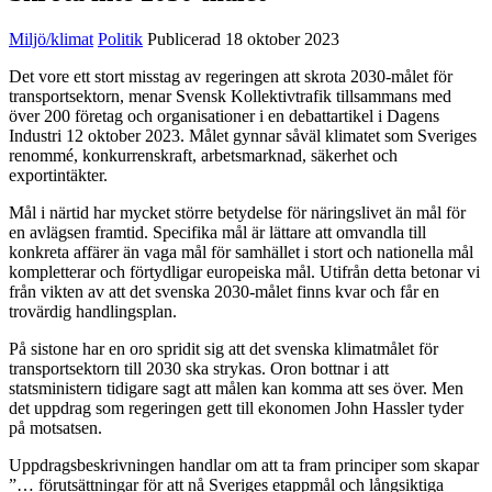
Miljö/klimat
Politik
Publicerad 18 oktober 2023
Det vore ett stort misstag av regeringen att skrota 2030-målet för
transportsektorn, menar Svensk Kollektivtrafik tillsammans med
över 200 företag och organisationer i en debattartikel i Dagens
Industri 12 oktober 2023. Målet gynnar såväl klimatet som Sveriges
renommé, konkurrenskraft, arbetsmarknad, säkerhet och
exportintäkter.
Mål i närtid har mycket större betydelse för näringslivet än mål för
en avlägsen framtid. Specifika mål är lättare att omvandla till
konkreta affärer än vaga mål för samhället i stort och nationella mål
kompletterar och förtydligar europeiska mål. Utifrån detta betonar vi
från vikten av att det svenska 2030-målet finns kvar och får en
trovärdig handlingsplan.
På sistone har en oro spridit sig att det svenska klimatmålet för
transportsektorn till 2030 ska strykas. Oron bottnar i att
statsministern tidigare sagt att målen kan komma att ses över. Men
det uppdrag som regeringen gett till ekonomen John Hassler tyder
på motsatsen.
Uppdragsbeskrivningen handlar om att ta fram principer som skapar
”… förutsättningar för att nå Sveriges etappmål och långsiktiga