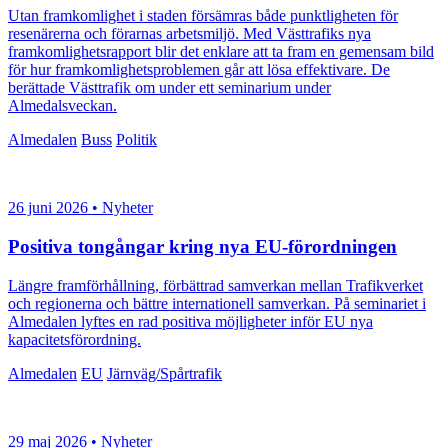
Utan framkomlighet i staden försämras både punktligheten för
resenärerna och förarnas arbetsmiljö. Med Västtrafiks nya
framkomlighetsrapport blir det enklare att ta fram en gemensam bild
för hur framkomlighetsproblemen går att lösa effektivare. De
berättade Västtrafik om under ett seminarium under
Almedalsveckan.
Almedalen
Buss
Politik
26 juni 2026 • Nyheter
Positiva tongångar kring nya EU-förordningen
Längre framförhållning, förbättrad samverkan mellan Trafikverket
och regionerna och bättre internationell samverkan. På seminariet i
Almedalen lyftes en rad positiva möjligheter inför EU nya
kapacitetsförordning.
Almedalen
EU
Järnväg/Spårtrafik
29 maj 2026 • Nyheter