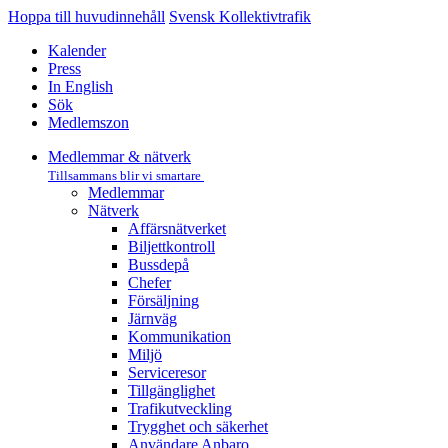
Hoppa till huvudinnehåll
Svensk Kollektivtrafik
Kalender
Press
In English
Sök
Medlemszon
Medlemmar & nätverk
Tillsammans blir vi smartare
Medlemmar
Nätverk
Affärs­nätverket
Biljettkontroll­
Bussdepå­
Chefer
Försäljning
Järnväg
Kommunikation
Miljö­
Serviceresor
Tillgänglighet
Trafikutveckling
Trygghet och säkerhet
Användare Anbaro