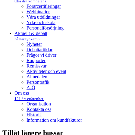
Öka din kompetens
Förarcertifieringar
Webbinarier
Våra utbildningar
Yrke och skola
Personalförsörjning
Aktuellt & debatt
Så här tycker vi
Nyheter
Debattartiklar
Frågor vi driver
Rapporter
Remissvar
Aktiviteter och event
Almedalen
Persontrafik
A-Ö
Om oss
121 års erfarenhet
Organisation
Kontakta oss
Historik
Information om kundfakturor
Tillåt längre bussar