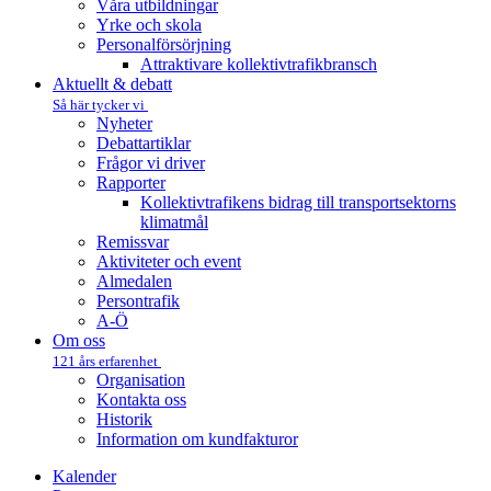
Våra utbildningar
Yrke och skola
Personalförsörjning
Attraktivare kollektivtrafik­bransch
Aktuellt & debatt
Så här tycker vi
Nyheter
Debattartiklar
Frågor vi driver
Rapporter
Kollektivtrafikens bidrag till transportsektorns
klimatmål
Remissvar
Aktiviteter och event
Almedalen
Persontrafik
A-Ö
Om oss
121 års erfarenhet
Organisation
Kontakta oss
Historik
Information om kundfakturor
Kalender