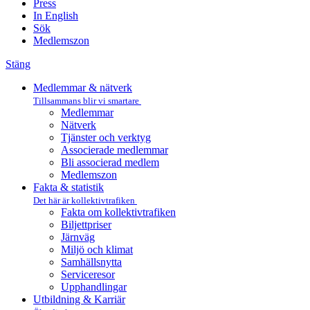
Press
In English
Sök
Medlemszon
Stäng
Medlemmar & nätverk
Tillsammans blir vi smartare
Medlemmar
Nätverk
Tjänster och verktyg
Associerade medlemmar
Bli associerad medlem
Medlemszon
Fakta & statistik
Det här är kollektivtrafiken
Fakta om kollektivtrafiken
Biljettpriser
Järnväg
Miljö och klimat
Samhällsnytta
Serviceresor
Upphandlingar
Utbildning & Karriär