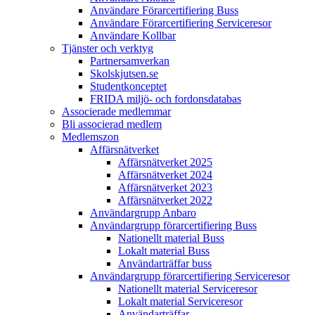
Användare Förarcertifiering Buss
Användare Förarcertifiering Serviceresor
Användare Koll­bar
Tjänster och verktyg
Partner­samverkan
Skolskjutsen.se
Studentkonceptet
FRIDA miljö- och fordonsdatabas
Associerade medlemmar
Bli associerad medlem
Medlemszon
Affärs­nätverket
Affärs­nätverket 2025
Affärs­nätverket 2024
Affärs­nätverket 2023
Affärs­nätverket 2022
Användargrupp Anbaro
Användargrupp förarcertifiering Buss
Nationellt material Buss
Lokalt material Buss
Användarträffar buss
Användargrupp förarcertifiering Serviceresor
Nationellt material Serviceresor
Lokalt material Serviceresor
Användarträffar