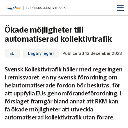
Svensk Kollektivtrafik
Hoppa
till
huvudinnehåll
Medlemmar & nätverk
Ökade möjligheter till
Tillsammans blir vi smartare
automatiserad kollektivtrafik
Fakta & statistik
Medlemmar
Det här är kollektivtrafiken
EU
Lagar/regler
Publicerad 13 december 2023
Nätverk
Utbildning & Karriär
Fakta om kollektivtrafiken
Svensk Kollektivtrafik håller med regeringen
Öka din kompetens
Tjänster och verktyg
Affärs­nätverket
i remissvaret: en ny svensk förordning om
Biljettpriser
Aktuellt & debatt
Förarcertifieringar
helautomatiserade fordon bör beslutas, för
Så här tycker vi
Associerade medlemmar
Biljettkontroll­
Partner­samverkan
att uppfylla EUs genomförandeförordning. I
Järnväg
Webbinarier
Om oss
förslaget framgår bland annat att RKM kan
Nyheter
Bussdepå­
Bli associerad medlem
Skolskjutsen.se
121 års erfarenhet
Miljö och klimat
få ökade möjligheter att utveckla
Våra utbildningar
Debattartiklar
automatiserad kollektivtrafik utan förare.
Chefer
Studentkonceptet
Medlemszon
Organisation
Samhällsnytta
Kalender
Press
In English
Sök
Yrke och skola