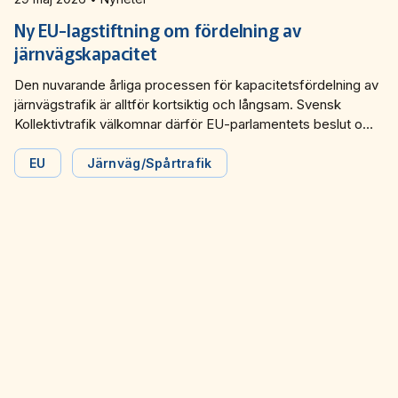
Ny EU-lagstiftning om fördelning av
järnvägskapacitet
Den nuvarande årliga processen för kapacitetsfördelning av
järnvägstrafik är alltför kortsiktig och långsam. Svensk
Kollektivtrafik välkomnar därför EU-parlamentets beslut om
ny lagstiftning inom detta område. De nya reglerna möjliggör
en stark koppling mellan långsiktig planering av trafik och
EU
Järnväg/Spårtrafik
åtgärder i infrastrukturen samt möjligheten till ramavtal
mellan infrastrukturförvaltare och trafikorganisatörer om
tillgång till kapacitet i upp till 15 år.