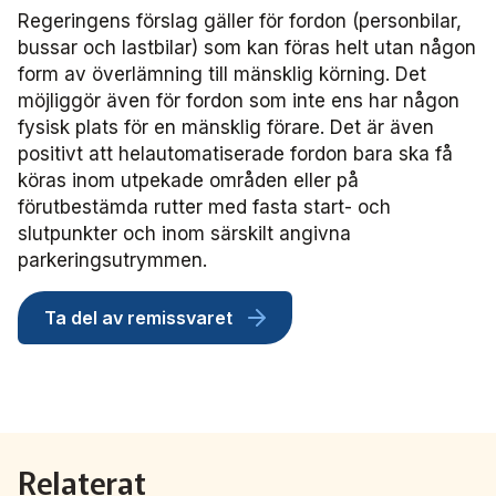
Frågor vi driver
Försäljning
FRIDA miljö- och fordonsdatabas
Affärs­nätverket
Regeringens förslag gäller för fordon (personbilar,
Kontakta oss
Serviceresor
Medlemszon
bussar och lastbilar) som kan föras helt utan någon
Personalförsörjning
Rapporter
Järnväg
form av överlämning till mänsklig körning. Det
Affärs­nätverket 2025
Användargrupp Anbaro
Historik
Upphandlingar
möjliggör även för fordon som inte ens har någon
Attraktivare kollektivtrafik­bransch
Stäng
Remissvar
fysisk plats för en mänsklig förare. Det är även
Kollektivtrafikens bidrag till transportsektorns klimatmål
Kommunikation
Affärs­nätverket 2024
Användargrupp förarcertifiering Buss
Information om kundfakturor
positivt att helautomatiserade fordon bara ska få
köras inom utpekade områden eller på
Aktiviteter och event
Miljö­
Affärs­nätverket 2023
Nationellt material Buss
Användargrupp förarcertifiering Serviceresor
förutbestämda rutter med fasta start- och
slutpunkter och inom särskilt angivna
Almedalen
Serviceresor
Affärs­nätverket 2022
Lokalt material Buss
Nationellt material Serviceresor
Användargrupp Kollbar
parkeringsutrymmen.
Persontrafik
Tillgänglighet
Användarträffar buss
Lokalt material Serviceresor
Biljettkontroll­nätverket
Ta del av remissvaret
Trafikutveckling
A-Ö
Användarträffar
Biljettkontroll­nätverket 2026
Bussdepå­nätverket
Trygghet och säkerhet
Biljettkontroll­nätverket 2025
Bussdepå­nätverket 2025
Chefs­nätverket
Relaterat
Användare Anbaro
Biljettkontroll­nätverket 2024
Bussdepå­nätverket 2024
Chefs­nätverket 2023
Försäljnings­nätverket