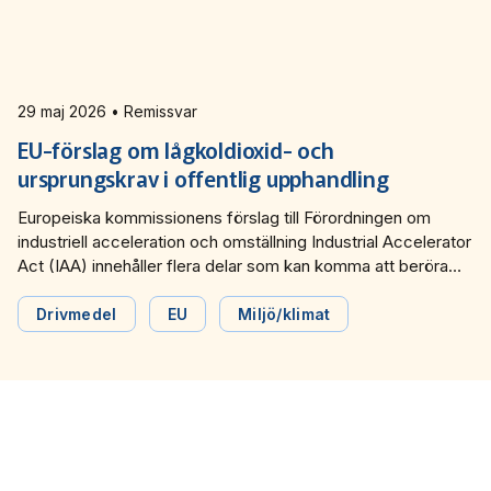
29 maj 2026 • Remissvar
EU-förslag om lågkoldioxid- och
ursprungskrav i offentlig upphandling
Europeiska kommissionens förslag till Förordningen om
industriell acceleration och omställning Industrial Accelerator
Act (IAA) innehåller flera delar som kan komma att beröra
kollektivtrafiken. Bland annat ställs krav på lågkoldioxid- och
ursprungskrav för produkter, material och elektriska fordon i
Drivmedel
EU
Miljö/klimat
offentlig upphandling.