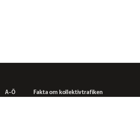
A-Ö
Fakta om kollektivtrafiken
Frågor vi driver
Kontakta oss
RSS-flöden
Integritetspolicy