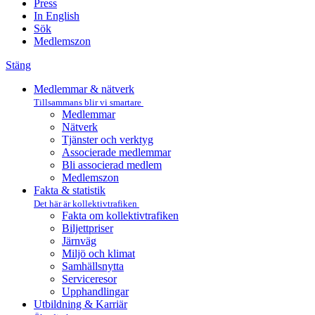
Press
In English
Sök
Medlemszon
Stäng
Medlemmar & nätverk
Tillsammans blir vi smartare
Medlemmar
Nätverk
Tjänster och verktyg
Associerade medlemmar
Bli associerad medlem
Medlemszon
Fakta & statistik
Det här är kollektivtrafiken
Fakta om kollektivtrafiken
Biljettpriser
Järnväg
Miljö och klimat
Samhällsnytta
Serviceresor
Upphandlingar
Utbildning & Karriär