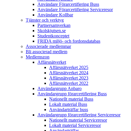
Användare Förarcertifiering Buss
Användare Förarcertifiering Serviceresor
Användare Koll­bar
Tjänster och verktyg
Partner­samverkan
Skolskjutsen.se
Studentkonceptet
FRIDA miljö- och fordonsdatabas
Associerade medlemmar
Bli associerad medlem
Medlemszon
Affärs­nätverket
Affärs­nätverket 2025
Affärs­nätverket 2024
Affärs­nätverket 2023
Affärs­nätverket 2022
Användargrupp Anbaro
Användargrupp förarcertifiering Buss
Nationellt material Buss
Lokalt material Buss
Användarträffar buss
Användargrupp förarcertifiering Serviceresor
Nationellt material Serviceresor
Lokalt material Serviceresor
Användarträffar