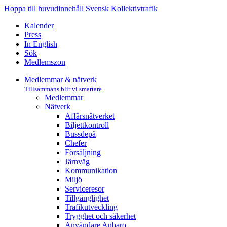
Hoppa till huvudinnehåll
Svensk Kollektivtrafik
Kalender
Press
In English
Sök
Medlemszon
Medlemmar & nätverk
Tillsammans blir vi smartare
Medlemmar
Nätverk
Affärs­nätverket
Biljettkontroll­
Bussdepå­
Chefer
Försäljning
Järnväg
Kommunikation
Miljö­
Serviceresor
Tillgänglighet
Trafikutveckling
Trygghet och säkerhet
Användare Anbaro