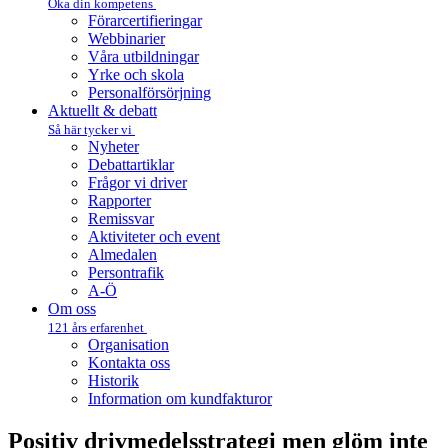
Öka din kompetens
Förarcertifieringar
Webbinarier
Våra utbildningar
Yrke och skola
Personalförsörjning
Aktuellt & debatt
Så här tycker vi
Nyheter
Debattartiklar
Frågor vi driver
Rapporter
Remissvar
Aktiviteter och event
Almedalen
Persontrafik
A-Ö
Om oss
121 års erfarenhet
Organisation
Kontakta oss
Historik
Information om kundfakturor
Positiv drivmedelsstrategi men glöm inte