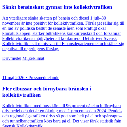
Sänkt bensinskatt gynnar inte kollektivtrafiken
Att ytterligare sänka skatten på bensin och diesel 1 juli–30
november är inte positivt för kollektivtrafiken. Förslaget sällar sig till
en rad av politiska beslut de senaste åren som kraftigt ökar
klimatutsläppen, stärker biltrafikens konkurrenskraft och försämrar
kollektivtrafikens möjligheter att konkurrera. Det skriver Svensk
Kollektivtrafik i sitt remissvar till Finansdepartementet och ställer sig
negativa till regeringens förslag.
Drivmedel
Miljö/klimat
11 maj 2026 • Pressmeddelande
Fler elbussar och förnybara bränslen i
kollektivtrafiken
Kollektivtrafiken med buss körs till 96 procent på el och förnybara
drivmedel och det är en ökning med 1 procent sedan 2024. Pendel-
och regionaltågstrafiken drivs så gott som helt på el och spårvagns-
och tunnelbanetrafiken körs bara på el. Det visar färsk statistik från
Svensk Kollektivtrafik.