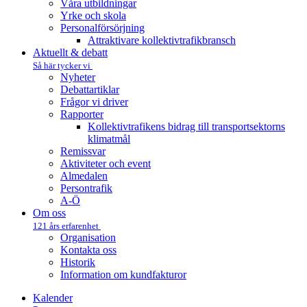
Våra utbildningar
Yrke och skola
Personalförsörjning
Attraktivare kollektivtrafik­bransch
Aktuellt & debatt
Så här tycker vi
Nyheter
Debattartiklar
Frågor vi driver
Rapporter
Kollektivtrafikens bidrag till transportsektorns
klimatmål
Remissvar
Aktiviteter och event
Almedalen
Persontrafik
A-Ö
Om oss
121 års erfarenhet
Organisation
Kontakta oss
Historik
Information om kundfakturor
Kalender