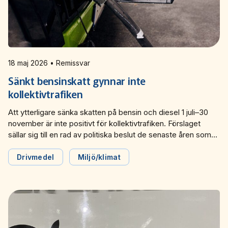
18 maj 2026 • Remissvar
Sänkt bensinskatt gynnar inte
kollektivtrafiken
Att ytterligare sänka skatten på bensin och diesel 1 juli–30
november är inte positivt för kollektivtrafiken. Förslaget
sällar sig till en rad av politiska beslut de senaste åren som
kraftigt ökar klimatutsläppen, stärker biltrafikens
konkurrenskraft och försämrar kollektivtrafikens möjligheter
Drivmedel
Miljö/klimat
att konkurrera. Det skriver Svensk Kollektivtrafik i sitt
remissvar till Finansdepartementet och ställer sig negativa till
regeringens förslag.