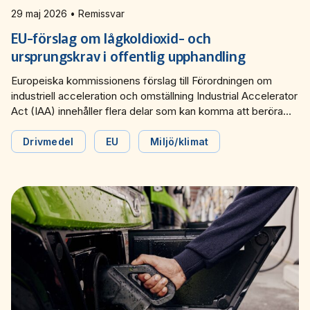
Miljö­nätverket 2022
Tillgänglighets­nätverket 2025
Trafikutvecklar­nätverket 2026
Trygghets­nätverket
29 maj 2026 • Remissvar
EU-förslag om lågkoldioxid- och
Tillgänglighets­nätverket 2024
Trafikutvecklar­nätverket 2025
Trygghets­nätverket 2026
ursprungskrav i offentlig upphandling
Tillgänglighets­nätverket 2023
Trafikutvecklar­nätverket 2024
Trygghets­nätverket 2025
Europeiska kommissionens förslag till Förordningen om
industriell acceleration och omställning Industrial Accelerator
Act (IAA) innehåller flera delar som kan komma att beröra
Tillgänglighets­nätverket 2022
Trafikutvecklar­nätverket 2023
Trygghets­nätverket 2024
kollektivtrafiken. Bland annat ställs krav på lågkoldioxid- och
ursprungskrav för produkter, material och elektriska fordon i
Drivmedel
EU
Miljö/klimat
Trafikutvecklar­nätverket 2022
Trygghets­nätverket 2023
offentlig upphandling.
Trygghets­nätverket 2022