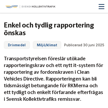
Svensk Kollektivtrafik
Hoppa
till
huvudinnehåll
Medlemmar & nätverk
Enkel och tydlig rapportering
Tillsammans blir vi smartare
önskas
Fakta & statistik
Medlemmar
Det här är kollektivtrafiken
Drivmedel
Miljö/klimat
Publicerad 30 juni 2025
Nätverk
Utbildning & Karriär
Fakta om kollektivtrafiken
Transportstyrelsen föreslår utökade
Öka din kompetens
Tjänster och verktyg
Affärs­nätverket
rapporteringskrav och ett nytt it-system för
Biljettpriser
Aktuellt & debatt
Förarcertifieringar
rapportering av fordonskraven i Clean
Så här tycker vi
Associerade medlemmar
Biljettkontroll­
Partner­samverkan
Vehicles Directive. Rapporteringen kan bli
Järnväg
Webbinarier
Om oss
tidsmässigt betungande för RKMerna och
Nyheter
Bussdepå­
Bli associerad medlem
Skolskjutsen.se
121 års erfarenhet
Miljö och klimat
ett tydligt och enkelt förfarande efterfrågas
Våra utbildningar
Debattartiklar
i Svensk Kollektivtrafiks remissvar.
Chefer
Studentkonceptet
Medlemszon
Organisation
Samhällsnytta
Kalender
Press
In English
Sök
Yrke och skola