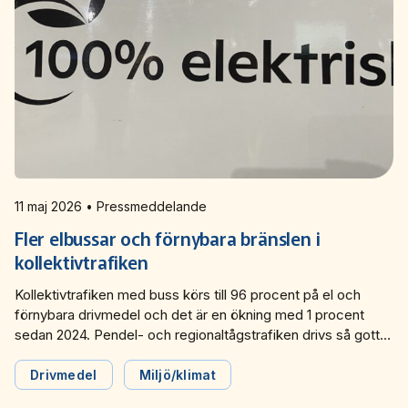
11 maj 2026 • Pressmeddelande
Fler elbussar och förnybara bränslen i
kollektivtrafiken
Kollektivtrafiken med buss körs till 96 procent på el och
förnybara drivmedel och det är en ökning med 1 procent
sedan 2024. Pendel- och regionaltågstrafiken drivs så gott
som helt på el och spårvagns- och tunnelbanetrafiken körs
bara på el. Det visar färsk statistik från Svensk
Drivmedel
Miljö/klimat
Kollektivtrafik.