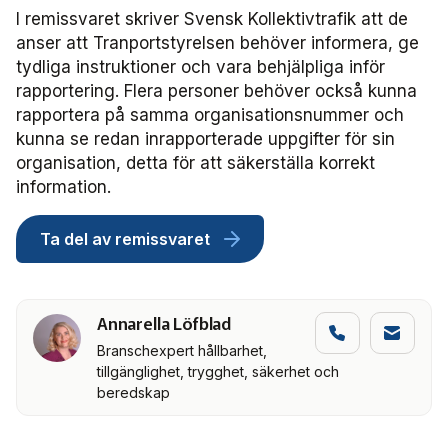
Frågor vi driver
Försäljning
FRIDA miljö- och fordonsdatabas
Affärs­nätverket
I remissvaret skriver Svensk Kollektivtrafik att de
Kontakta oss
Serviceresor
Medlemszon
anser att Tranportstyrelsen behöver informera, ge
Personalförsörjning
Rapporter
Järnväg
tydliga instruktioner och vara behjälpliga inför
Affärs­nätverket 2025
Användargrupp Anbaro
Historik
Upphandlingar
rapportering. Flera personer behöver också kunna
Attraktivare kollektivtrafik­bransch
Stäng
Remissvar
rapportera på samma organisationsnummer och
Kollektivtrafikens bidrag till transportsektorns klimatmål
Kommunikation
Affärs­nätverket 2024
Användargrupp förarcertifiering Buss
Information om kundfakturor
kunna se redan inrapporterade uppgifter för sin
organisation, detta för att säkerställa korrekt
Aktiviteter och event
Miljö­
Affärs­nätverket 2023
Nationellt material Buss
Användargrupp förarcertifiering Serviceresor
information.
Almedalen
Serviceresor
Affärs­nätverket 2022
Lokalt material Buss
Nationellt material Serviceresor
Användargrupp Kollbar
Ta del av remissvaret
Persontrafik
Tillgänglighet
Användarträffar buss
Lokalt material Serviceresor
Biljettkontroll­nätverket
Annarella Löfblad
Trafikutveckling
A-Ö
Användarträffar
Biljettkontroll­nätverket 2026
Bussdepå­nätverket
Branschexpert hållbarhet,
tillgänglighet, trygghet, säkerhet och
Trygghet och säkerhet
Biljettkontroll­nätverket 2025
Bussdepå­nätverket 2025
Chefs­nätverket
beredskap
Användare Anbaro
Biljettkontroll­nätverket 2024
Bussdepå­nätverket 2024
Chefs­nätverket 2023
Försäljnings­nätverket