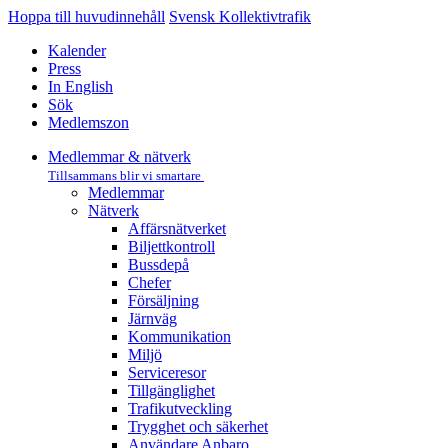
Hoppa till huvudinnehåll
Svensk Kollektivtrafik
Kalender
Press
In English
Sök
Medlemszon
Medlemmar & nätverk
Tillsammans blir vi smartare
Medlemmar
Nätverk
Affärs­nätverket
Biljettkontroll­
Bussdepå­
Chefer
Försäljning
Järnväg
Kommunikation
Miljö­
Serviceresor
Tillgänglighet
Trafikutveckling
Trygghet och säkerhet
Användare Anbaro