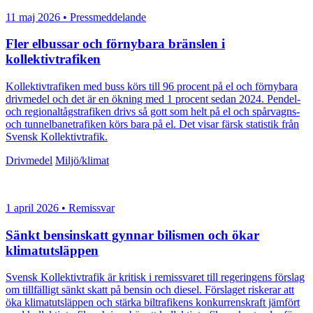
11 maj 2026 • Pressmeddelande
Fler elbussar och förnybara bränslen i
kollektivtrafiken
Kollektivtrafiken med buss körs till 96 procent på el och förnybara
drivmedel och det är en ökning med 1 procent sedan 2024. Pendel-
och regionaltågstrafiken drivs så gott som helt på el och spårvagns-
och tunnelbanetrafiken körs bara på el. Det visar färsk statistik från
Svensk Kollektivtrafik.
Drivmedel
Miljö/klimat
1 april 2026 • Remissvar
Sänkt bensinskatt gynnar bilismen och ökar
klimatutsläppen
Svensk Kollektivtrafik är kritisk i remissvaret till regeringens förslag
om tillfälligt sänkt skatt på bensin och diesel. Förslaget riskerar att
öka klimatutsläppen och stärka biltrafikens konkurrenskraft jämfört