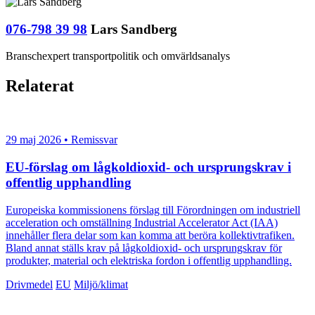
076-798 39 98
Lars Sandberg
Branschexpert transportpolitik och omvärldsanalys
Relaterat
29 maj 2026 • Remissvar
EU-förslag om lågkoldioxid- och ursprungskrav i
offentlig upphandling
Europeiska kommissionens förslag till Förordningen om industriell
acceleration och omställning Industrial Accelerator Act (IAA)
innehåller flera delar som kan komma att beröra kollektivtrafiken.
Bland annat ställs krav på lågkoldioxid- och ursprungskrav för
produkter, material och elektriska fordon i offentlig upphandling.
Drivmedel
EU
Miljö/klimat