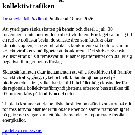
kollektivtrafiken
Drivmedel
Miljö/klimat
Publicerad 18 maj 2026
Att ytterligare sänka skatten på bensin och diesel 1 juli–30
november är inte positivt för kollektivtrafiken. Förslaget sällar sig till
en rad av politiska beslut de senaste åren som kraftigt ökar
klimatutsläppen, stärker biltrafikens konkurrenskraft och försämrar
kollektivtrafikens möjligheter att konkurrera. Det skriver Svensk
Kollektivtrafik i sitt remissvar till Finansdepartementet och ställer sig
negativa till regeringens förslag.
Skattesänkningen ökar incitamenten att välja fossildriven bil framför
kollektivtrafik, gång, cykel och elbil. Samtidigt har priset på
biodrivmedel stigit, vilket har lett till bibehållet höga kostnader för
de regionala kollektivtrafikmyndigheterna eftersom busstrafiken till
95 procent körs på biodrivmedel och el.
Till detta kommer att de politiska besluten om stärkt konkurrenskraft
för fossildrivna bilar leder till ökade köer och sämre framkomlighet
på gator och vägar samt ett ökat beroende av importerade fossila
energikällor.
Ta del av remissvaret