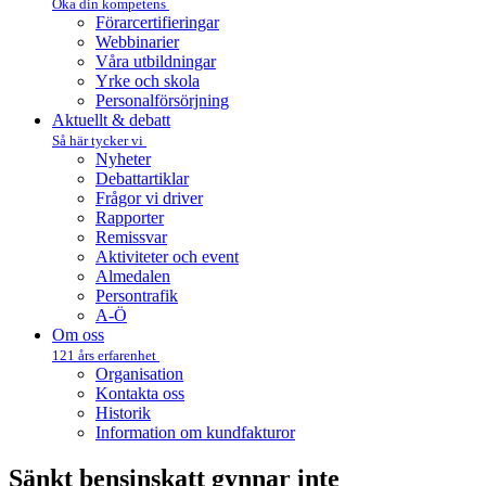
Öka din kompetens
Förarcertifieringar
Webbinarier
Våra utbildningar
Yrke och skola
Personalförsörjning
Aktuellt & debatt
Så här tycker vi
Nyheter
Debattartiklar
Frågor vi driver
Rapporter
Remissvar
Aktiviteter och event
Almedalen
Persontrafik
A-Ö
Om oss
121 års erfarenhet
Organisation
Kontakta oss
Historik
Information om kundfakturor
Sänkt bensinskatt gynnar inte