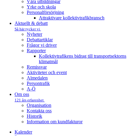
Våra utbildningar
Yrke och skola
Personalförsörjning
Attraktivare kollektivtrafik­bransch
Aktuellt & debatt
Så här tycker vi
Nyheter
Debattartiklar
Frågor vi driver
Rapporter
Kollektivtrafikens bidrag till transportsektorns
klimatmål
Remissvar
Aktiviteter och event
Almedalen
Persontrafik
A-Ö
Om oss
121 års erfarenhet
Organisation
Kontakta oss
Historik
Information om kundfakturor
Kalender