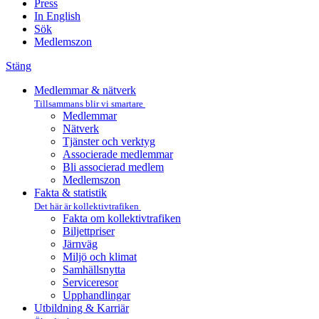
Press
In English
Sök
Medlemszon
Stäng
Medlemmar & nätverk
Tillsammans blir vi smartare
Medlemmar
Nätverk
Tjänster och verktyg
Associerade medlemmar
Bli associerad medlem
Medlemszon
Fakta & statistik
Det här är kollektivtrafiken
Fakta om kollektivtrafiken
Biljettpriser
Järnväg
Miljö och klimat
Samhällsnytta
Serviceresor
Upphandlingar
Utbildning & Karriär