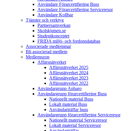
Användare Förarcertifiering Buss
Användare Förarcertifiering Serviceresor
Användare Koll­bar
Tjänster och verktyg
Partner­samverkan
Skolskjutsen.se
Studentkonceptet
FRIDA miljö- och fordonsdatabas
Associerade medlemmar
Bli associerad medlem
Medlemszon
Affärs­nätverket
Affärs­nätverket 2025
Affärs­nätverket 2024
Affärs­nätverket 2023
Affärs­nätverket 2022
Användargrupp Anbaro
Användargrupp förarcertifiering Buss
Nationellt material Buss
Lokalt material Buss
Användarträffar buss
Användargrupp förarcertifiering Serviceresor
Nationellt material Serviceresor
Lokalt material Serviceresor
Användarträffar