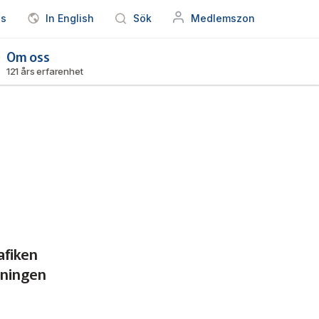
ss
In English
Sök
Medlemszon
Om oss
121 års erfarenhet
afiken
dningen