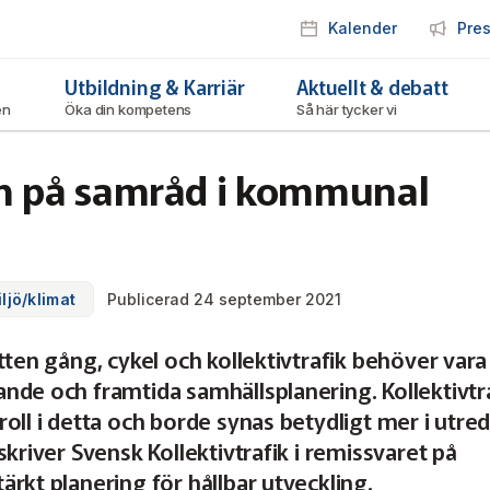
Kalender
Pre
Utbildning & Karriär
Aktuellt & debatt
ken
Öka din kompetens
Så här tycker vi
n på samråd i kommunal
ljö/klimat
Publicerad 24 september 2021
tten gång, cykel och kollektivtrafik behöver vara
nde och framtida samhällsplanering. Kollektivtr
oll i detta och borde synas betydligt mer i utre
skriver Svensk Kollektivtrafik i remissvaret på
rkt planering för hållbar utveckling.