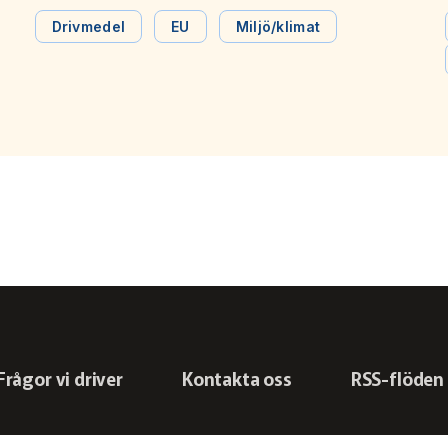
a
komma att beröra kollektivtrafiken. Bland annat ställs
krav på lågkoldioxid- och ursprungskrav för produkter,
Drivmedel
EU
Miljö/klimat
material och elektriska fordon i offentlig upphandling.
Frågor vi driver
Kontakta oss
RSS-flöden