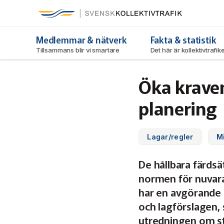
Svensk Kollektivtrafik
Hoppa
till
huvudinnehåll
Medlemmar & nätverk
Fakta & statistik
Tillsammans blir vi smartare
Det här är kollektivtrafi
Öka krave
planering
Lagar/regler
Mi
De hållbara färdsä
normen för nuvara
har en avgörande r
och lagförslagen, 
utredningen om stä