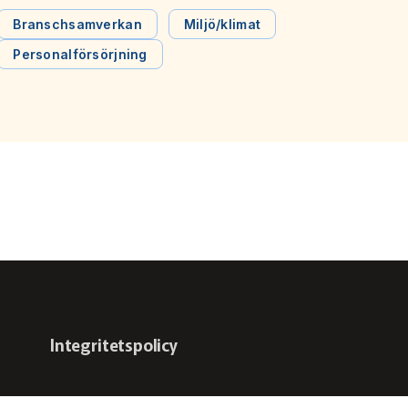
tåget står stilla vid perrongen. Det behövs en
kompetensförsörjningsstrategi för att vända
Branschsamverkan
Miljö/klimat
utvecklingen, skriver Svensk Kollektivtrafik, Sveriges
Personalförsörjning
Bussföretag, Tågföretagen i en debattartikel i Dagens
Samhälle.
Integritetspolicy