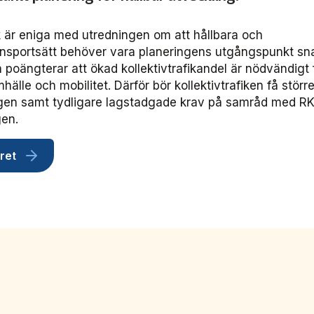
ik är eniga med utredningen om att hållbara och
ransportsätt behöver vara planeringens utgångspunkt sn
 poängterar att ökad kollektivtrafikandel är nödvändigt f
hälle och mobilitet. Därför bör kollektivtrafiken få störr
ngen samt tydligare lagstadgade krav på samråd med R
en.
ret