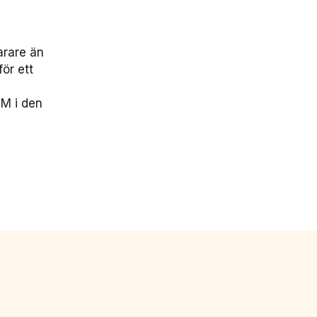
arare än
ör ett
e
KM i den